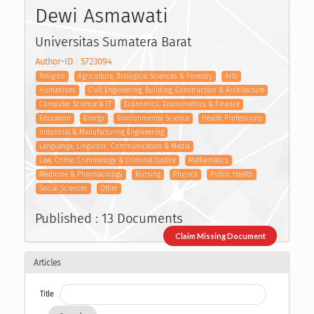
Dewi Asmawati
Universitas Sumatera Barat
Author-ID : 5723094
Religion
Agriculture, Biological Sciences & Forestry
Arts
Humanities
Civil Engineering, Building, Construction & Architecture
Computer Science & IT
Economics, Econometrics & Finance
Education
Energy
Environmental Science
Health Professions
Industrial & Manufacturing Engineering
Languange, Linguistic, Communication & Media
Law, Crime, Criminology & Criminal Justice
Mathematics
Medicine & Pharmacology
Nursing
Physics
Public Health
Social Sciences
Other
Published : 13 Documents
Claim Missing Document
Articles
Title