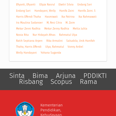
Efiyanti, Efiyanti
Ellyza Nasrul
Elwitri Silvia
Endang Sari
Endang Sari
Handayani, Welly
Hanifa Zaini
Hanifa Zaini. S
Harris Effendi Thaha
Hasmiwati
Ika Patrina
Ika Rahmawati
Ira Maulina Sadanoer
M, Resi Citra
M. Zaim
Mekar Zenni Radhia
Mekar Zenny Radhia
Metta Julita
Novia Rita
Nur Hidayah Afnas
Rahmatul Ulya
Ratih Septiana Arpen
Rika Armalini
Salsabila, Unik Hanifah
Thaha, Harris Effendi
Ulya, Rahmatul
Vonny Ardiel
Welly Handayani
Yohana Suganda
Sinta
Bima
Arjuna
PDDIKTI
Risbang
Scopus
Rama
Kementerian
Pendidikan,
Kebudayaan,