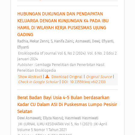
HUBUNGAN DUKUNGAN DAN PENDAPATAN 
KELUARGA DENGAN KUNJUNGAN K4 PADA IBU 
HAMIL DI WILAYAH KERJA PUSKESMAS UJUNG 
GADING 
;
;
;
Radhia, Mekar Zenni
S, Hanifa Zaini.
Asmawati, Dewi
Efiyanti, 
Efiyanti
 Ensiklopedia of Journal Vol 6, No 2 (2024): Vol. 6 No. 2 Edisi 2 
Januari 2024 
Publisher : 
Lembaga Penelitian dan Penerbitan Hasil 
Penelitian Ensiklopedia 
Show Abstract
|
Download Original
|
Original Source
|
Check in Google Scholar
|
DOI: 10.33559/eoj.v6i2.2133
Berat Badan Bayi Usia 4-5 Bulan berdasarkan 
Kadar CU Dalam ASI Di Puskesmas Lumpo Pesisir 
Selatan 
;
;
Dewi Asmawati
Ellyza Nasrul
Hasmiwati Hasmiwati
 JIK-JURNAL ILMU KESEHATAN Vol 5, No 1 (2021): JIK-April 
Volume 5 Nomor 1 Tahun 2021 