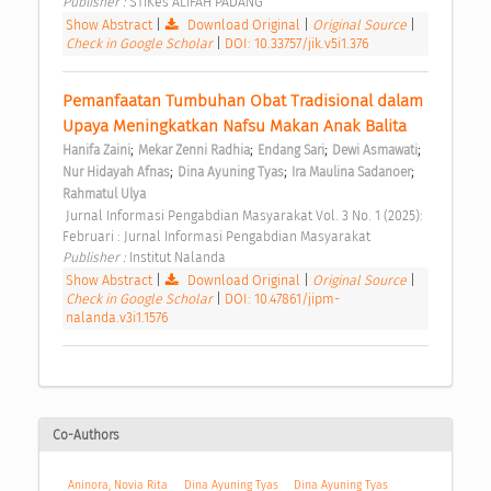
Publisher : 
STIKes ALIFAH PADANG 
Show Abstract
|
Download Original
|
Original Source
|
Check in Google Scholar
|
DOI: 10.33757/jik.v5i1.376
Pemanfaatan Tumbuhan Obat Tradisional dalam 
Upaya Meningkatkan Nafsu Makan Anak Balita 
;
;
;
;
Hanifa Zaini
Mekar Zenni Radhia
Endang Sari
Dewi Asmawati
;
;
;
Nur Hidayah Afnas
Dina Ayuning Tyas
Ira Maulina Sadanoer
Rahmatul Ulya
 Jurnal Informasi Pengabdian Masyarakat Vol. 3 No. 1 (2025): 
Februari : Jurnal Informasi Pengabdian Masyarakat 
Publisher : 
Institut Nalanda 
Show Abstract
|
Download Original
|
Original Source
|
Check in Google Scholar
|
DOI: 10.47861/jipm-
nalanda.v3i1.1576
Co-Authors
Aninora, Novia Rita
Dina Ayuning Tyas
Dina Ayuning Tyas