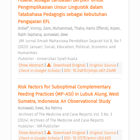
Filsafat sebagai Landasan Berpikir untuk 
Pengimplikasian Unsur Linguistik dalam 
Tatabahasa Pedagogis sebagai Kebutuhan 
Pengajaran EFL 
;
;
;
Ardiel*, Vonny
Zaim, Muhammad
Thaha, Harris Effendi
Arpen, 
;
Ratih Septiana
asmawati, dewi
 JIM: Jurnal Ilmiah Mahasiswa Pendidikan Sejarah Vol 8, No 1 
(2023): Januari, Social, Education, Political, Economic and 
Humanities 
Publisher : 
Universitas Syiah Kuala 
Show Abstract
|
Download Original
|
Original Source
|
Check in Google Scholar
|
DOI: 10.24815/jimps.v8i1.23490
Risk Factors for Suboptimal Complementary 
Feeding Practices (MP-ASI) in Lubuk Alung, West 
Sumatra, Indonesia: An Observational Study 
;
Asmawati, Dewi
Ika Patrina
 Archives of The Medicine and Case Reports Vol. 5 No. 3 
(2024): Archives of The Medicine and Case Reports 
Publisher : 
HM Publisher 
Show Abstract
|
Download Original
|
Original Source
|
Check in Google Scholar
|
DOI: 10.37275/amcr.v5i3.605