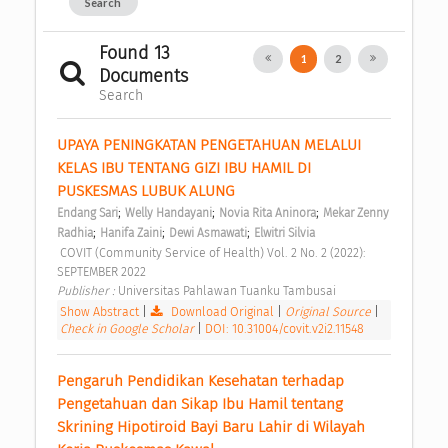
Search
Found 13
1
2
Documents
Search
UPAYA PENINGKATAN PENGETAHUAN MELALUI 
KELAS IBU TENTANG GIZI IBU HAMIL DI 
PUSKESMAS LUBUK ALUNG 
;
;
;
Endang Sari
Welly Handayani
Novia Rita Aninora
Mekar Zenny 
;
;
;
Radhia
Hanifa Zaini
Dewi Asmawati
Elwitri Silvia
 COVIT (Community Service of Health) Vol. 2 No. 2 (2022): 
SEPTEMBER 2022 
Publisher : 
Universitas Pahlawan Tuanku Tambusai 
Show Abstract
|
Download Original
|
Original Source
|
Check in Google Scholar
|
DOI: 10.31004/covit.v2i2.11548
Pengaruh Pendidikan Kesehatan terhadap 
Pengetahuan dan Sikap Ibu Hamil tentang 
Skrining Hipotiroid Bayi Baru Lahir di Wilayah 