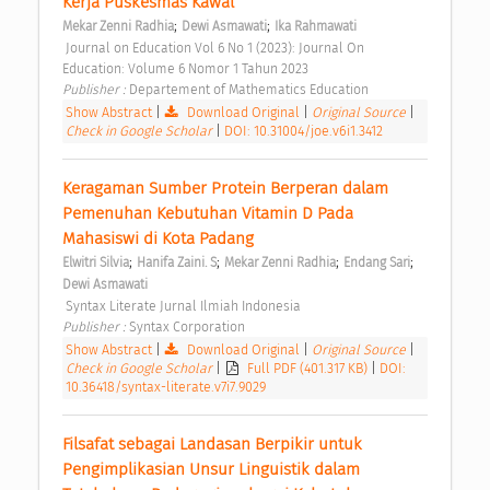
Kerja Puskesmas Kawal 
;
;
Mekar Zenni Radhia
Dewi Asmawati
Ika Rahmawati
 Journal on Education Vol 6 No 1 (2023): Journal On 
Education: Volume 6 Nomor 1 Tahun 2023 
Publisher : 
Departement of Mathematics Education 
Show Abstract
|
Download Original
|
Original Source
|
Check in Google Scholar
|
DOI: 10.31004/joe.v6i1.3412
Keragaman Sumber Protein Berperan dalam 
Pemenuhan Kebutuhan Vitamin D Pada 
Mahasiswi di Kota Padang 
;
;
;
;
Elwitri Silvia
Hanifa Zaini. S
Mekar Zenni Radhia
Endang Sari
Dewi Asmawati
 Syntax Literate Jurnal Ilmiah Indonesia 
Publisher : 
Syntax Corporation 
Show Abstract
|
Download Original
|
Original Source
|
Check in Google Scholar
|
Full PDF (401.317 KB)
|
DOI:
10.36418/syntax-literate.v7i7.9029
Filsafat sebagai Landasan Berpikir untuk 
Pengimplikasian Unsur Linguistik dalam 