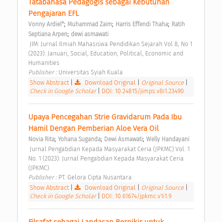
Tatabahasa Pedagogis sebagai Kebutuhan 
Pengajaran EFL 
;
;
;
Vonny Ardiel*
Muhammad Zaim
Harris Effendi Thaha
Ratih 
;
Septiana Arpen
dewi asmawati
 JIM: Jurnal Ilmiah Mahasiswa Pendidikan Sejarah Vol 8, No 1 
(2023): Januari, Social, Education, Political, Economic and 
Humanities 
Publisher : 
Universitas Syiah Kuala 
Show Abstract
|
Download Original
|
Original Source
|
Check in Google Scholar
|
DOI: 10.24815/jimps.v8i1.23490
Upaya Pencegahan Strie Gravidarum Pada Ibu 
Hamil Dengan Pemberian Aloe Vera Oil 
;
;
;
Novia Rita
Yohana Suganda
Dewi Asmawati
Welly Handayani
 Jurnal Pengabdian Kepada Masyarakat Ceria (JPKMC) Vol. 1 
No. 1 (2023): Jurnal Pengabdian Kepada Masyarakat Ceria 
(JPKMC) 
Publisher : 
PT. Gelora Cipta Nusantara 
Show Abstract
|
Download Original
|
Original Source
|
Check in Google Scholar
|
DOI: 10.61674/jpkmc.v1i1.9