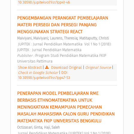
10.30598/jupitekvol1iss1pp41-46
PENGEMBANGAN PERANGKAT PEMBELAJARAN 
MATERI PERSEGI DAN PERSEGI PANJANG 
MENGGUNAKAN STRATEGI REACT 
;
;
Maiviyani, Maiviyani
Laurens, Theresia
Matitaputty, Christi
 JUPITEK : Jurnal Pendidikan Matematika  Vol 1 No 1 (2018): 
JUPITEK : Jurnal Pendidikan Matematika 
Publisher : 
Program Studi Pendidikan Matematika FKIP 
Universitas Pattimura 
Show Abstract
|
Download Original
|
Original Source
|
Check in Google Scholar
|
DOI:
10.30598/jupitekvol1iss1pp47-53
PENERAPAN MODEL PEMBELAJARAN RME 
BERBASIS ETHNOMATEMATIKA UNTUK 
MENINGKATKAN KEMAMPUAN PEMECAHAN 
MASALAH MAHASISWA CALON GURU PENDIDIKAN 
MATEMATIKA FKIP UNIVERSITAS BENGKULU 
;
Octizasari, Ginta
Haji, Saleh
 Jurnal Pendidikan Matematika (JUPITEK) Vol 1 No 1 (2018): 