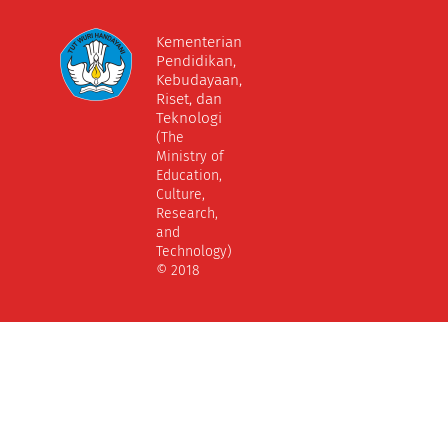
Kementerian
Pendidikan,
Kebudayaan,
Riset, dan
Teknologi
(The
Ministry of
Education,
Culture,
Research,
and
Technology)
© 2018