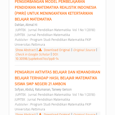
PENGEMBANGAN MODEL PEMBELAJARAN 
PENDIDIKAN MATEMATIKA REALISTIK INDONESIA 
(PMRI) UNTUK MENINGKATKAN KETERTARIKAN 
BELAJAR MATEMATIKA 
Dahlan, Akmal Hi
 JUPITEK : Jurnal Pendidikan Matematika  Vol 1 No 1 (2018): 
JUPITEK : Jurnal Pendidikan Matematika 
Publisher : 
Program Studi Pendidikan Matematika FKIP 
Universitas Pattimura 
Show Abstract
|
Download Original
|
Original Source
|
Check in Google Scholar
|
DOI:
10.30598/jupitekvol1iss1pp8-14
PENGARUH AKTIVITAS BELAJAR DAN KEMANDIRIAN 
BELAJAR TERHADAP HASIL BELAJAR MATEMATIKA 
SISWA SMP NEGERI 21 AMBON 
;
Sofyan, Abdul
Ratumanan, Tanwey Gerson
 JUPITEK : Jurnal Pendidikan Matematika  Vol 1 No 1 (2018): 
JUPITEK : Jurnal Pendidikan Matematika 
Publisher : 
Program Studi Pendidikan Matematika FKIP 
Universitas Pattimura 
Show Abstract
|
Download Original
|
Original Source
|