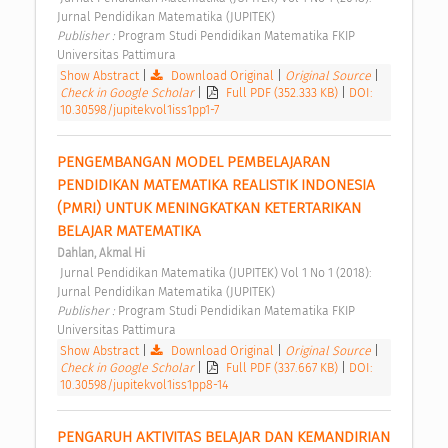
Jurnal Pendidikan Matematika (JUPITEK) 
Publisher : 
Program Studi Pendidikan Matematika FKIP 
Universitas Pattimura 
Show Abstract
|
Download Original
|
Original Source
|
Check in Google Scholar
|
Full PDF (352.333 KB)
|
DOI:
10.30598/jupitekvol1iss1pp1-7
PENGEMBANGAN MODEL PEMBELAJARAN 
PENDIDIKAN MATEMATIKA REALISTIK INDONESIA 
(PMRI) UNTUK MENINGKATKAN KETERTARIKAN 
BELAJAR MATEMATIKA 
Dahlan, Akmal Hi
 Jurnal Pendidikan Matematika (JUPITEK) Vol 1 No 1 (2018): 
Jurnal Pendidikan Matematika (JUPITEK) 
Publisher : 
Program Studi Pendidikan Matematika FKIP 
Universitas Pattimura 
Show Abstract
|
Download Original
|
Original Source
|
Check in Google Scholar
|
Full PDF (337.667 KB)
|
DOI:
10.30598/jupitekvol1iss1pp8-14
PENGARUH AKTIVITAS BELAJAR DAN KEMANDIRIAN 