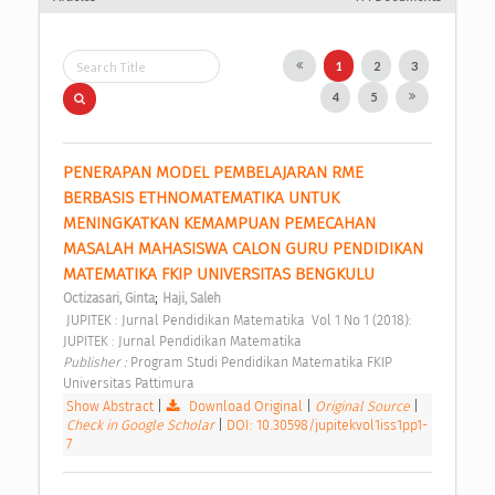
1
2
3
4
5
PENERAPAN MODEL PEMBELAJARAN RME 
BERBASIS ETHNOMATEMATIKA UNTUK 
MENINGKATKAN KEMAMPUAN PEMECAHAN 
MASALAH MAHASISWA CALON GURU PENDIDIKAN 
MATEMATIKA FKIP UNIVERSITAS BENGKULU 
;
Octizasari, Ginta
Haji, Saleh
 JUPITEK : Jurnal Pendidikan Matematika  Vol 1 No 1 (2018): 
JUPITEK : Jurnal Pendidikan Matematika 
Publisher : 
Program Studi Pendidikan Matematika FKIP 
Universitas Pattimura 
Show Abstract
|
Download Original
|
Original Source
|
Check in Google Scholar
|
DOI: 10.30598/jupitekvol1iss1pp1-
7