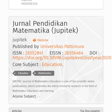
INDONESIA
Jurnal Pendidikan
Matematika (Jupitek)
jupitek
Website
Published by
Universitas Pattimura
ISSN :
26552841
EISSN :
26556464
DOI :
https://doi.org/10.30598/jupitekvol3iss1year2020
Core Subject :
Education,
Education
Mathematics
JUPITEK : Journal of Mathematics Education is one of the scientific media
publications, which publishes the article related to research in the field of
Mathematics Education and learning.
Arjuna Subject :
-
Articles
114 Documents