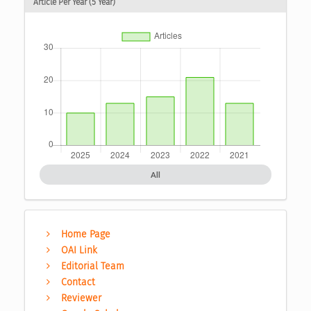
Article Per Year (5 Year)
All
Home Page
OAI Link
Editorial Team
Contact
Reviewer