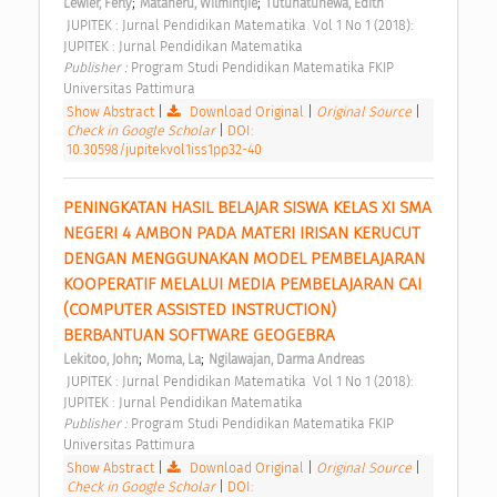
;
;
Lewier, Ferly
Mataheru, Wilmintjie
Tutuhatunewa, Edith
 JUPITEK : Jurnal Pendidikan Matematika  Vol 1 No 1 (2018): 
JUPITEK : Jurnal Pendidikan Matematika 
Publisher : 
Program Studi Pendidikan Matematika FKIP 
Universitas Pattimura 
Show Abstract
|
Download Original
|
Original Source
|
Check in Google Scholar
|
DOI:
10.30598/jupitekvol1iss1pp32-40
PENINGKATAN HASIL BELAJAR SISWA KELAS XI SMA 
NEGERI 4 AMBON PADA MATERI IRISAN KERUCUT 
DENGAN MENGGUNAKAN MODEL PEMBELAJARAN 
KOOPERATIF MELALUI MEDIA PEMBELAJARAN CAI 
(COMPUTER ASSISTED INSTRUCTION) 
BERBANTUAN SOFTWARE GEOGEBRA 
;
;
Lekitoo, John
Moma, La
Ngilawajan, Darma Andreas
 JUPITEK : Jurnal Pendidikan Matematika  Vol 1 No 1 (2018): 
JUPITEK : Jurnal Pendidikan Matematika 
Publisher : 
Program Studi Pendidikan Matematika FKIP 
Universitas Pattimura 
Show Abstract
|
Download Original
|
Original Source
|
Check in Google Scholar
|
DOI: