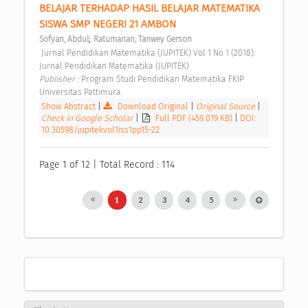
BELAJAR TERHADAP HASIL BELAJAR MATEMATIKA 
SISWA SMP NEGERI 21 AMBON 
;
Sofyan, Abdul
Ratumanan, Tanwey Gerson
 Jurnal Pendidikan Matematika (JUPITEK) Vol 1 No 1 (2018): 
Jurnal Pendidikan Matematika (JUPITEK) 
Publisher : 
Program Studi Pendidikan Matematika FKIP 
Universitas Pattimura 
Show Abstract
|
Download Original
|
Original Source
|
Check in Google Scholar
|
Full PDF (459.019 KB)
|
DOI:
10.30598/jupitekvol1iss1pp15-22
Page 1 of 12 | Total Record : 114
1
2
3
4
5