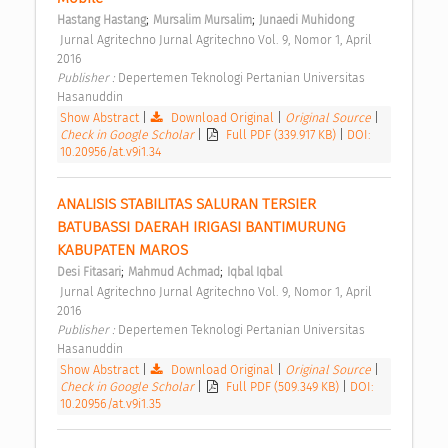
;
;
Hastang Hastang
Mursalim Mursalim
Junaedi Muhidong
 Jurnal Agritechno Jurnal Agritechno Vol. 9, Nomor 1, April 
2016 
Publisher : 
Depertemen Teknologi Pertanian Universitas 
Hasanuddin 
Show Abstract
|
Download Original
|
Original Source
|
Check in Google Scholar
|
Full PDF (339.917 KB)
|
DOI:
10.20956/at.v9i1.34
ANALISIS STABILITAS SALURAN TERSIER 
BATUBASSI DAERAH IRIGASI BANTIMURUNG 
KABUPATEN MAROS 
;
;
Desi Fitasari
Mahmud Achmad
Iqbal Iqbal
 Jurnal Agritechno Jurnal Agritechno Vol. 9, Nomor 1, April 
2016 
Publisher : 
Depertemen Teknologi Pertanian Universitas 
Hasanuddin 
Show Abstract
|
Download Original
|
Original Source
|
Check in Google Scholar
|
Full PDF (509.349 KB)
|
DOI:
10.20956/at.v9i1.35