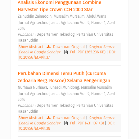
Analisis Ekonomi Penggunaan Combine 
Harvester Tipe Crown CCH 2000 Star 
;
;
Zainuddin Zainuddin
Mursalim Mursalim
Abdul Waris
 Jurnal Agritechno Jurnal Agritechno Vol. 9, Nomor 1, April 
2016 
Publisher : 
Depertemen Teknologi Pertanian Universitas 
Hasanuddin 
Show Abstract
|
Download Original
|
Original Source
|
Check in Google Scholar
|
Full PDF (265.236 KB)
|
DOI:
10.20956/at.v9i1.37
Perubahan Dimensi Temu Putih (Curcuma 
zedoaria Berg. Roscoe) Selama Pengeringan 
;
;
Nurhawa Nurhawa
Junaedi Muhidong
Mursalim Mursalim
 Jurnal Agritechno Jurnal Agritechno Vol. 9, Nomor 1, April 
2016 
Publisher : 
Depertemen Teknologi Pertanian Universitas 
Hasanuddin 
Show Abstract
|
Download Original
|
Original Source
|
Check in Google Scholar
|
Full PDF (431.107 KB)
|
DOI:
10.20956/at.v9i1.38