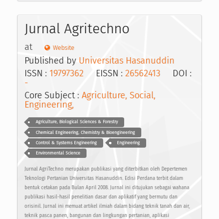
Jurnal Agritechno
at
Website
Published by
Universitas Hasanuddin
ISSN :
19797362
EISSN :
26562413
DOI :
-
Core Subject :
Agriculture, Social,
Engineering,
Agriculture, Biological Sciences & Forestry
Chemical Engineering, Chemistry & Bioengineering
Control & Systems Engineering
Engineering
Environmental Science
Jurnal AgriTechno merupakan publikasi yang diterbitkan oleh Depertemen
Teknologi Pertanian Universitas Hasanuddin. Edisi Perdana terbit dalam
bentuk cetakan pada Bulan April 2008. Jurnal ini ditujukan sebagai wahana
publikasi hasil-hasil penelitian dasar dan aplikatif yang bermutu dan
orisinil. Jurnal ini memuat artikel ilmiah dalam bidang teknik tanah dan air,
teknik pasca panen, bangunan dan lingkungan pertanian, aplikasi