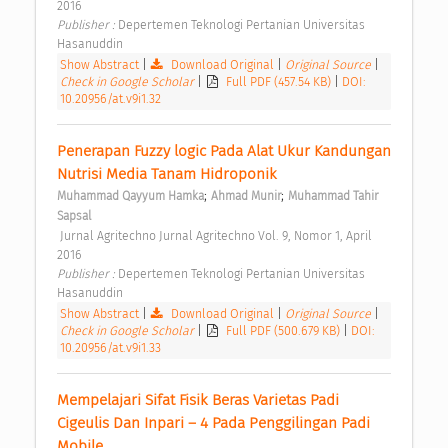
2016 
Publisher : 
Depertemen Teknologi Pertanian Universitas 
Hasanuddin 
Show Abstract
|
Download Original
|
Original Source
|
Check in Google Scholar
|
Full PDF (457.54 KB)
|
DOI:
10.20956/at.v9i1.32
Penerapan Fuzzy logic Pada Alat Ukur Kandungan 
Nutrisi Media Tanam Hidroponik 
;
;
Muhammad Qayyum Hamka
Ahmad Munir
Muhammad Tahir 
Sapsal
 Jurnal Agritechno Jurnal Agritechno Vol. 9, Nomor 1, April 
2016 
Publisher : 
Depertemen Teknologi Pertanian Universitas 
Hasanuddin 
Show Abstract
|
Download Original
|
Original Source
|
Check in Google Scholar
|
Full PDF (500.679 KB)
|
DOI:
10.20956/at.v9i1.33
Mempelajari Sifat Fisik Beras Varietas Padi 
Cigeulis Dan Inpari – 4 Pada Penggilingan Padi 
Mobile 