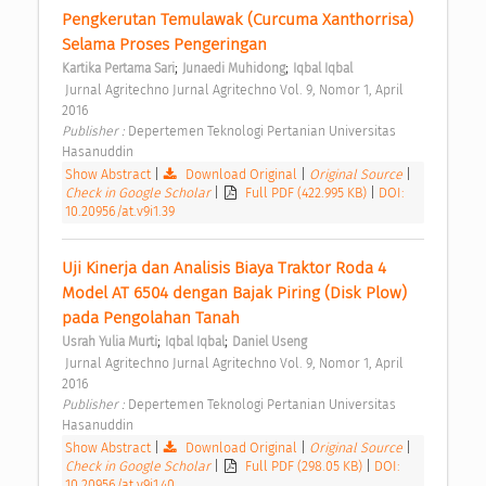
Pengkerutan Temulawak (Curcuma Xanthorrisa) 
Selama Proses Pengeringan 
;
;
Kartika Pertama Sari
Junaedi Muhidong
Iqbal Iqbal
 Jurnal Agritechno Jurnal Agritechno Vol. 9, Nomor 1, April 
2016 
Publisher : 
Depertemen Teknologi Pertanian Universitas 
Hasanuddin 
Show Abstract
|
Download Original
|
Original Source
|
Check in Google Scholar
|
Full PDF (422.995 KB)
|
DOI:
10.20956/at.v9i1.39
Uji Kinerja dan Analisis Biaya Traktor Roda 4 
Model AT 6504 dengan Bajak Piring (Disk Plow) 
pada Pengolahan Tanah 
;
;
Usrah Yulia Murti
Iqbal Iqbal
Daniel Useng
 Jurnal Agritechno Jurnal Agritechno Vol. 9, Nomor 1, April 
2016 
Publisher : 
Depertemen Teknologi Pertanian Universitas 
Hasanuddin 
Show Abstract
|
Download Original
|
Original Source
|
Check in Google Scholar
|
Full PDF (298.05 KB)
|
DOI:
10.20956/at.v9i1.40