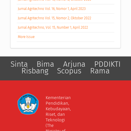
Jurnal Agritechno Vol. 16, Nomor 1, April 2023
Jurnal Agritechno Vol. 15, Nomor 2, Oktober 2022
Jurnal Agritechno, Vol. 15, Number 1, April 2022
More Issue
Sinta
Bima
Arjuna
PDDIKTI
Risbang
Scopus
Rama
Kementerian
Pendidikan,
Kebudayaan,
Riset, dan
Teknologi
(The