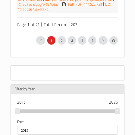
Check in Google Scholar
|
Full PDF (444.522 KB)
|
DOI:
10.20956/at.v9i2.42
Page 1 of 21 | Total Record : 207
1
2
3
4
5
Filter by Year
2015
2026
From