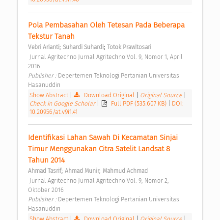
Pola Pembasahan Oleh Tetesan Pada Beberapa 
Tekstur Tanah 
;
;
Vebri Arianti
Suhardi Suhardi
Totok Prawitosari
 Jurnal Agritechno Jurnal Agritechno Vol. 9, Nomor 1, April 
2016 
Publisher : 
Depertemen Teknologi Pertanian Universitas 
Hasanuddin 
Show Abstract
|
Download Original
|
Original Source
|
Check in Google Scholar
|
Full PDF (535.607 KB)
|
DOI:
10.20956/at.v9i1.41
Identifikasi Lahan Sawah Di Kecamatan Sinjai 
Timur Menggunakan Citra Satelit Landsat 8 
Tahun 2014 
;
;
Ahmad Tasrif
Ahmad Munir
Mahmud Achmad
 Jurnal Agritechno Jurnal Agritechno Vol. 9, Nomor 2, 
Oktober 2016 
Publisher : 
Depertemen Teknologi Pertanian Universitas 
Hasanuddin 
Show Abstract
|
Download Original
|
Original Source
|