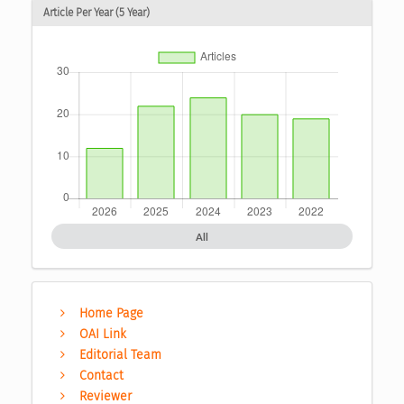
Article Per Year (5 Year)
All
Home Page
OAI Link
Editorial Team
Contact
Reviewer