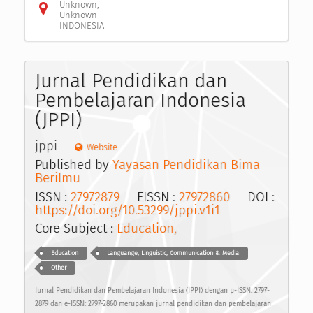
Unknown,
Unknown
INDONESIA
Jurnal Pendidikan dan
Pembelajaran Indonesia
(JPPI)
jppi
Website
Published by
Yayasan Pendidikan Bima
Berilmu
ISSN :
27972879
EISSN :
27972860
DOI :
https://doi.org/10.53299/jppi.v1i1
Core Subject :
Education,
Education
Languange, Linguistic, Communication & Media
Other
Jurnal Pendidikan dan Pembelajaran Indonesia (JPPI) dengan p-ISSN: 2797-
2879 dan e-ISSN: 2797-2860 merupakan jurnal pendidikan dan pembelajaran