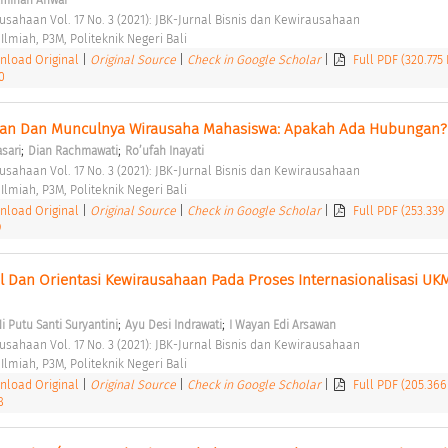
ausahaan Vol. 17 No. 3 (2021): JBK-Jurnal Bisnis dan Kewirausahaan 
 Ilmiah, P3M, Politeknik Negeri Bali 
load Original
|
Original Source
|
Check in Google Scholar
|
Full PDF (320.775
0
haan Dan Munculnya Wirausaha Mahasiswa: Apakah Ada Hubungan?
;
;
sari
Dian Rachmawati
Ro’ufah Inayati
ausahaan Vol. 17 No. 3 (2021): JBK-Jurnal Bisnis dan Kewirausahaan 
 Ilmiah, P3M, Politeknik Negeri Bali 
load Original
|
Original Source
|
Check in Google Scholar
|
Full PDF (253.339
9
 Dan Orientasi Kewirausahaan Pada Proses Internasionalisasi UKM
;
;
i Putu Santi Suryantini
Ayu Desi Indrawati
I Wayan Edi Arsawan
ausahaan Vol. 17 No. 3 (2021): JBK-Jurnal Bisnis dan Kewirausahaan 
 Ilmiah, P3M, Politeknik Negeri Bali 
load Original
|
Original Source
|
Check in Google Scholar
|
Full PDF (205.36
8