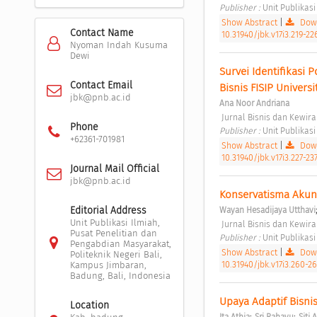
Publisher : 
Unit Publikasi
Show Abstract
|
Down
Contact Name
10.31940/jbk.v17i3.219-22
Nyoman Indah Kusuma
Dewi
Survei Identifikasi
Contact Email
Bisnis FISIP Univer
jbk@pnb.ac.id
Ana Noor Andriana
 Jurnal Bisnis dan Kewir
Phone
Publisher : 
Unit Publikasi
+62361-701981
Show Abstract
|
Down
10.31940/jbk.v17i3.227-23
Journal Mail Official
jbk@pnb.ac.id
Konservatisma Akunt
Editorial Address
Wayan Hesadijaya Utthavi
Unit Publikasi Ilmiah,
 Jurnal Bisnis dan Kewir
Pusat Penelitian dan
Publisher : 
Unit Publikasi
Pengabdian Masyarakat,
Show Abstract
|
Down
Politeknik Negeri Bali,
10.31940/jbk.v17i3.260-2
Kampus Jimbaran,
Badung, Bali, Indonesia
Upaya Adaptif Bisn
Location
;
;
Ita Athia
Sri Rahayu
Siti