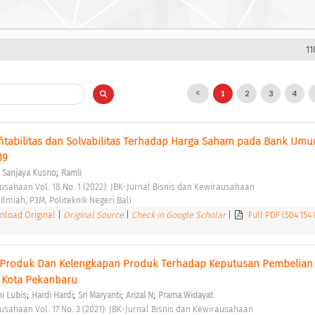
11
1
2
3
4
itabilitas dan Solvabilitas Terhadap Harga Saham pada Bank Umu
19 
;
 Sanjaya Kusno
Ramli
ausahaan Vol. 18 No. 1 (2022): JBK-Jurnal Bisnis dan Kewirausahaan 
 Ilmiah, P3M, Politeknik Negeri Bali 
load Original
|
Original Source
|
Check in Google Scholar
|
Full PDF (504.154
Produk Dan Kelengkapan Produk Terhadap Keputusan Pembelian 
Kota Pekanbaru 
;
;
;
;
i Lubis
Hardi Hardi
Sri Maryanti
Arizal N
Prama Widayat
ausahaan Vol. 17 No. 3 (2021): JBK-Jurnal Bisnis dan Kewirausahaan 