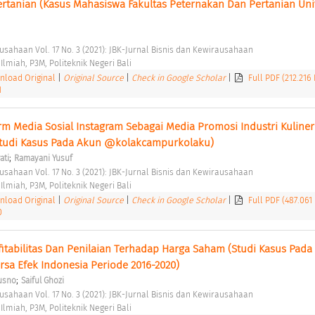
ertanian (Kasus Mahasiswa Fakultas Peternakan Dan Pertanian Univ
ausahaan Vol. 17 No. 3 (2021): JBK-Jurnal Bisnis dan Kewirausahaan 
 Ilmiah, P3M, Politeknik Negeri Bali 
load Original
|
Original Source
|
Check in Google Scholar
|
Full PDF (212.216
1
m Media Sosial Instagram Sebagai Media Promosi Industri Kuliner 
Studi Kasus Pada Akun @kolakcampurkolaku) 
;
ati
Ramayani Yusuf
ausahaan Vol. 17 No. 3 (2021): JBK-Jurnal Bisnis dan Kewirausahaan 
 Ilmiah, P3M, Politeknik Negeri Bali 
load Original
|
Original Source
|
Check in Google Scholar
|
Full PDF (487.061
0
itabilitas Dan Penilaian Terhadap Harga Saham (Studi Kasus Pada 
rsa Efek Indonesia Periode 2016-2020) 
;
usno
Saiful Ghozi
ausahaan Vol. 17 No. 3 (2021): JBK-Jurnal Bisnis dan Kewirausahaan 
 Ilmiah, P3M, Politeknik Negeri Bali 