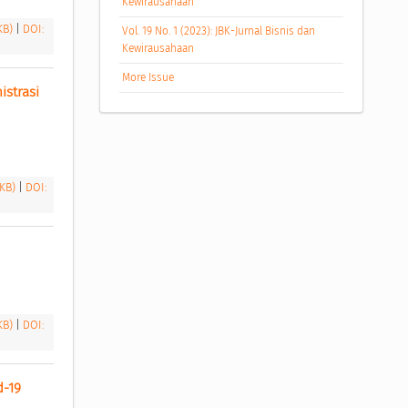
Kewirausahaan
 KB)
|
DOI:
Vol. 19 No. 1 (2023): JBK-Jurnal Bisnis dan
Kewirausahaan
More Issue
strasi 
 KB)
|
DOI:
 KB)
|
DOI:
-19 