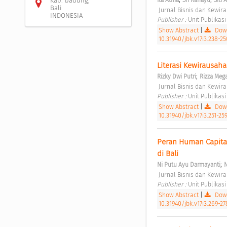
Kab. badung,
Bali
 Jurnal Bisnis dan Kewir
INDONESIA
Publisher : 
Unit Publikasi
Show Abstract
|
Down
10.31940/jbk.v17i3.238-25
Literasi Kewirausa
;
Rizky Dwi Putri
Rizza Mega
 Jurnal Bisnis dan Kewir
Publisher : 
Unit Publikasi
Show Abstract
|
Down
10.31940/jbk.v17i3.251-25
Peran Human Capital
di Bali 
;
Ni Putu Ayu Darmayanti
N
 Jurnal Bisnis dan Kewir
Publisher : 
Unit Publikasi
Show Abstract
|
Down
10.31940/jbk.v17i3.269-27