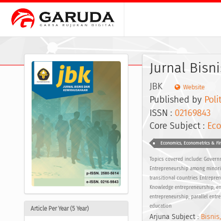
Jurnal Bisn
JBK
Website
Published by
Poli
ISSN :
02169843
E
Core Subject :
Ec
Economics, Econometrics & Fi
Topics covered include: Govern
Entrepreneurship among minori
transitional countries Entrepr
Knowledge entrepreneurship, ent
entrepreneurship, parallel ent
education
Article Per Year (5 Year)
Arjuna Subject :
Bisnis