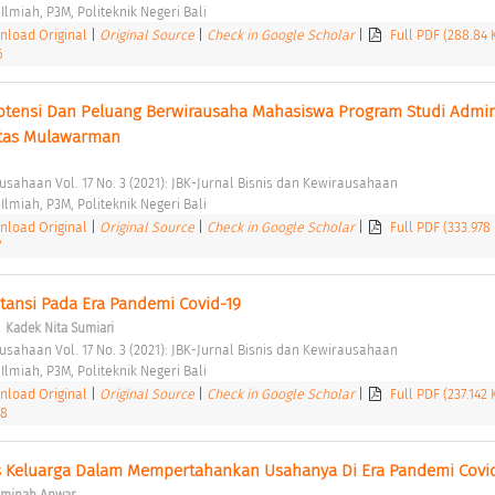
 Ilmiah, P3M, Politeknik Negeri Bali 
load Original
|
Original Source
|
Check in Google Scholar
|
Full PDF (288.84
6
 Potensi Dan Peluang Berwirausaha Mahasiswa Program Studi Admini
sitas Mulawarman 
ausahaan Vol. 17 No. 3 (2021): JBK-Jurnal Bisnis dan Kewirausahaan 
 Ilmiah, P3M, Politeknik Negeri Bali 
load Original
|
Original Source
|
Check in Google Scholar
|
Full PDF (333.978
7
ansi Pada Era Pandemi Covid-19 
;
Kadek Nita Sumiari
ausahaan Vol. 17 No. 3 (2021): JBK-Jurnal Bisnis dan Kewirausahaan 
 Ilmiah, P3M, Politeknik Negeri Bali 
load Original
|
Original Source
|
Check in Google Scholar
|
Full PDF (237.142
68
is Keluarga Dalam Mempertahankan Usahanya Di Era Pandemi Covid
 Aminah Anwar