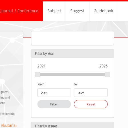
Journal / Conference
Subject
Suggest
Guidebook
Filter by Year
2021
2025
From
To
igrants
ping and
ment
Filter
Reset
preneurship
 Akutansi
Filter By Issues