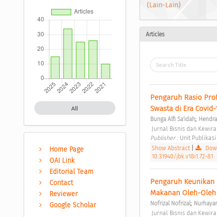
(Lain-Lain)
Articles
Pengaruh Rasio Prof
Swasta di Era Covid-
All
;
Bunga Alfi Sa'idah
Hendra
 Jurnal Bisnis dan Kewir
Publisher : 
Unit Publikasi
Show Abstract
|
Down
Home Page
10.31940/jbk.v18i1.72-81
OAI Link
Editorial Team
Pengaruh Keunikan 
Contact
Makanan Oleh-Oleh 
Reviewer
;
Nofrizal Nofrizal
Nurhayan
Google Scholar
 Jurnal Bisnis dan Kewir