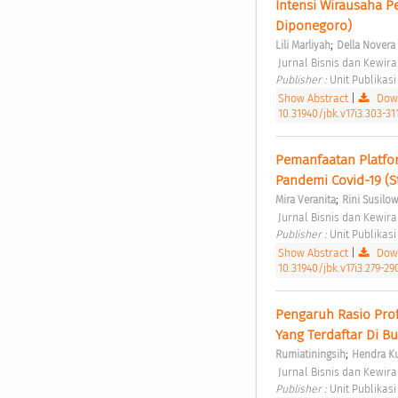
Intensi Wirausaha P
Diponegoro) 
;
Lili Marliyah
Della Novera
 Jurnal Bisnis dan Kewir
Publisher : 
Unit Publikasi
Show Abstract
|
Down
10.31940/jbk.v17i3.303-31
Pemanfaatan Platfor
Pandemi Covid-19 (
;
Mira Veranita
Rini Susilow
 Jurnal Bisnis dan Kewir
Publisher : 
Unit Publikasi
Show Abstract
|
Down
10.31940/jbk.v17i3.279-29
Pengaruh Rasio Prof
Yang Terdaftar Di Bu
;
Rumiatiningsih
Hendra K
 Jurnal Bisnis dan Kewir
Publisher : 
Unit Publikasi