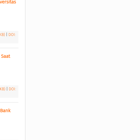
ersitas 
 KB)
|
DOI:
Saat 
 KB)
|
DOI:
Bank 