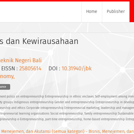
Home
Publisher
is dan Kewirausahaan
teknik Negeri Bali
ISSN :
25805614
DOI :
10.31940/jbk
onomy,
nance
ment policy on entrepreneurship Entrepreneurship in ethnic enclaves Self-employment among imm
ty groups Indigenous entrepreneurship Gender and entrepreneurship Entrepreneurship in develo
eneurship and ethics Corporate intrapreneurship Entrepreneurial marketing, leadership and manage
repreneurial learning organisations Social entrepreneurship, family entrepreneurship Sustainable
repreneurship e-Entrepreneurship, part-time entrepreneurship, home-based entrepreneurship Entre
, Menejemen, dan Akutansi (semua kategori) - Bisnis, Menejemen, dan