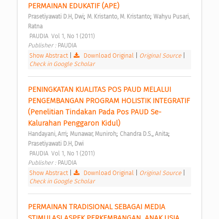
PERMAINAN EDUKATIF (APE) 
;
;
Prasetiyawati D.H, Dwi
M. Kristanto, M. Kristanto
Wahyu Pusari, 
Ratna
 PAUDIA  Vol 1, No 1 (2011) 
Publisher : 
PAUDIA 
Show Abstract
|
Download Original
|
Original Source
|
Check in Google Scholar
PENINGKATAN KUALITAS POS PAUD MELALUI 
PENGEMBANGAN PROGRAM HOLISTIK INTEGRATIF 
(Penelitian Tindakan Pada Pos PAUD Se-
Kalurahan Penggaron Kidul) 
;
;
;
Handayani, Arri
Munawar, Muniroh
Chandra D.S.,, Anita
Prasetiyawati D.H, Dwi
 PAUDIA  Vol 1, No 1 (2011) 
Publisher : 
PAUDIA 
Show Abstract
|
Download Original
|
Original Source
|
Check in Google Scholar
PERMAINAN TRADISIONAL SEBAGAI MEDIA 
STIMULASI ASPEK PERKEMBANGAN  ANAK USIA 