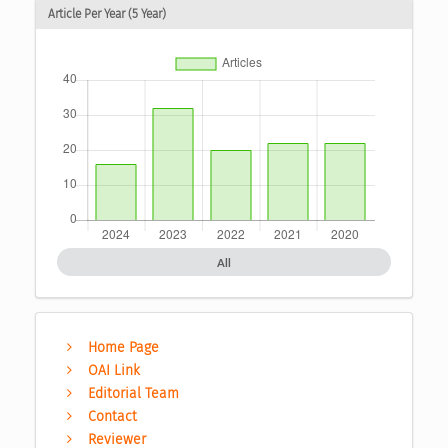
Article Per Year (5 Year)
All
Home Page
OAI Link
Editorial Team
Contact
Reviewer