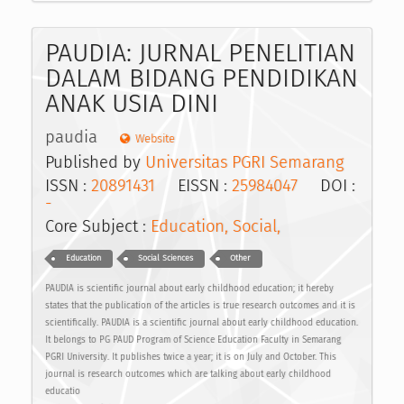
PAUDIA: JURNAL PENELITIAN
DALAM BIDANG PENDIDIKAN
ANAK USIA DINI
paudia
Website
Published by
Universitas PGRI Semarang
ISSN :
20891431
EISSN :
25984047
DOI :
-
Core Subject :
Education, Social,
Education
Social Sciences
Other
PAUDIA is scientific journal about early childhood education; it hereby
states that the publication of the articles is true research outcomes and it is
scientifically. PAUDIA is a scientific journal about early childhood education.
It belongs to PG PAUD Program of Science Education Faculty in Semarang
PGRI University. It publishes twice a year; it is on July and October. This
journal is research outcomes which are talking about early childhood
educatio