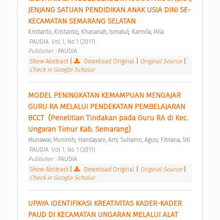
JENJANG SATUAN PENDIDIKAN ANAK USIA DINI SE-
KECAMATAN SEMARANG SELATAN 
;
;
Kristanto, Kristanto
Khasanah, Ismatul
Karmila, Mila
 PAUDIA  Vol 1, No 1 (2011) 
Publisher : 
PAUDIA 
Show Abstract
|
Download Original
|
Original Source
|
Check in Google Scholar
MODEL PENINGKATAN KEMAMPUAN MENGAJAR 
GURU RA MELALUI PENDEKATAN PEMBELAJARAN 
BCCT  (Penelitian Tindakan pada Guru RA di Kec. 
Ungaran Timur Kab. Semarang) 
;
;
;
Munawar, Muniroh
Handayani, Arri
Suharno, Agus
Fitriana, Siti
 PAUDIA  Vol 1, No 1 (2011) 
Publisher : 
PAUDIA 
Show Abstract
|
Download Original
|
Original Source
|
Check in Google Scholar
UPAYA IDENTIFIKASI KREATIVITAS KADER-KADER 
PAUD DI KECAMATAN UNGARAN MELALUI ALAT 