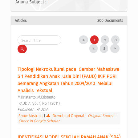
Arjuna Subject :
-
Articles
300 Documents
1
2
3
4
5
Tipologi Nekrokultural pada  Gambar Mahasiswa 
S 1 Pendidikan Anak  Usia Dini (PAUD) IKIP PGRI  
Semarang Angkatan Tahun 2009/2010  Melalui 
Analisis Tekstual 
M.Kristanto, M.Kristanto
 PAUDIA  Vol 1, No 1 (2011) 
Publisher : 
PAUDIA 
Show Abstract
|
Download Original
|
Original Source
|
Check in Google Scholar
IDENTIFIKASI MODEL SEKOLAH RAMAH ANAK (SRA) 