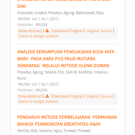
DINI 
;
;
Khasanah, Ismatul
Prasetyo, Agung
Rakhmawati, Ellya
 PAUDIA  Vol 1, No 1 (2011) 
Publisher : 
PAUDIA 
Show Abstract
|
Download Original
|
Original Source
|
Check in Google Scholar
ANALISIS KEMAMPUAN PENGUASAAN KOSA KATA 
BARU  PADA ANAK POS PAUD MUTIARA 
SEMARANG  MELALUI METODE GLENN DOMAN 
;
;
;
Prasetyo, Agung
Yulianti, Fitri
Diah W, Kenfitria
Octavia I., 
Nurul
 PAUDIA  Vol 1, No 1 (2011) 
Publisher : 
PAUDIA 
Show Abstract
|
Download Original
|
Original Source
|
Check in Google Scholar
PENGARUH METODE PEMBELAJARAN  PERMAINAN 
BAHASA PENINGKATAN KREATIVITAS ANAK 
;
;
Karmila, Mila
Suharno, Agus
Purwadi, Purwadi