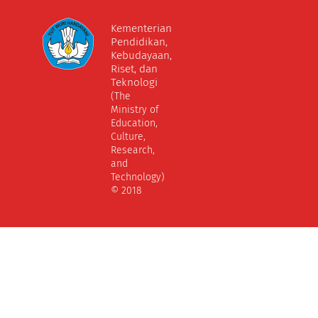
Kementerian
Pendidikan,
Kebudayaan,
Riset, dan
Teknologi
(The
Ministry of
Education,
Culture,
Research,
and
Technology)
© 2018