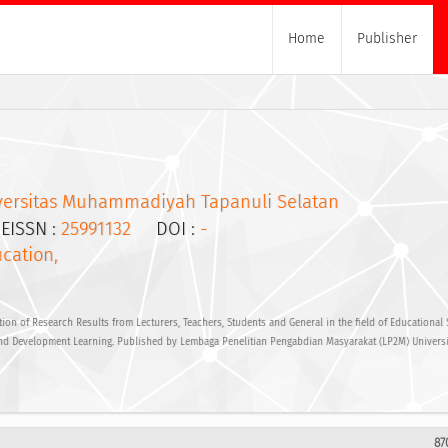
Home
Publisher
versitas Muhammadiyah Tapanuli Selatan
ISSN :
25991132
DOI :
-
cation,
ion of Research Results from Lecturers, Teachers, Students and General in the field of Educational
and Development Learning. Published by Lembaga Penelitian Pengabdian Masyarakat (LP2M) Universi
87