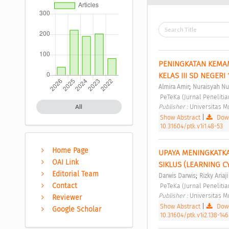
PENINGKATAN KEMAM
KELAS III SD NEGER
;
Almira Amir
Nuraisyah Nu
 PeTeKa (Jurnal Penelit
Publisher : 
Universitas 
All
Show Abstract
|
Down
10.31604/ptk.v1i1.48-53
Home Page
UPAYA MENINGKATKA
OAI Link
SIKLUS (LEARNING C
Editorial Team
;
Darwis Darwis
Rizky Ariaji
Contact
 PeTeKa (Jurnal Penelit
Publisher : 
Universitas 
Reviewer
Show Abstract
|
Down
Google Scholar
10.31604/ptk.v1i2.138-146