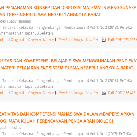
AN PEMAHAMAN KONSEP DAN DISPOSISI MATEMATIS MENGGUNAKAN
N TREFFINGER DI SMA NEGERI 1 ANGKOLA BARAT 
des Fuady Harahap
ian Tindakan Kelas dan Pengembangan Pembelajaran) Vol 1, No 2 (2018): PeTeKa 
Muhammadiyah Tapanuli Selatan 
load Original
|
Original Source
|
Check in Google Scholar
|
Full PDF (173.957
IFITAS DAN KOMPETENSI BELAJAR SISWA MENGGUNAKAN PEND,EKAT
MATERI PELAJARAN EKOSISTEM DI SMA NEGERI 1 ANGKOLA BARAT 
ian Tindakan Kelas dan Pengembangan Pembelajaran) Vol 1, No 2 (2018): PeTeKa 
Muhammadiyah Tapanuli Selatan 
load Original
|
Original Source
|
Check in Google Scholar
|
Full PDF (156.425
ATIVITAS DAN KOMPETENSI MAHASISWA DALAM MEMPERSIAPKAN 
OGI MATA KULIAH PERENCANAAN PENGAJARAN BIOLOGI 
Agustina Lubis
ian Tindakan Kelas dan Pengembangan Pembelajaran) Vol 1, No 1 (2017): PeTeKa 