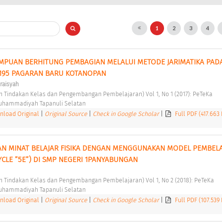
1
2
3
4
PUAN BERHITUNG PEMBAGIAN MELALUI METODE JARIMATIKA PADA
I 195 PAGARAN BARU KOTANOPAN 
raisyah
ian Tindakan Kelas dan Pengembangan Pembelajaran) Vol 1, No 1 (2017): PeTeKa 
Muhammadiyah Tapanuli Selatan 
load Original
|
Original Source
|
Check in Google Scholar
|
Full PDF (417.663
N MINAT BELAJAR FISIKA DENGAN MENGGUNAKAN MODEL PEMBELA
YCLE ”5E”) DI SMP NEGERI 1PANYABUNGAN 
ian Tindakan Kelas dan Pengembangan Pembelajaran) Vol 1, No 2 (2018): PeTeKa 
Muhammadiyah Tapanuli Selatan 
load Original
|
Original Source
|
Check in Google Scholar
|
Full PDF (107.539