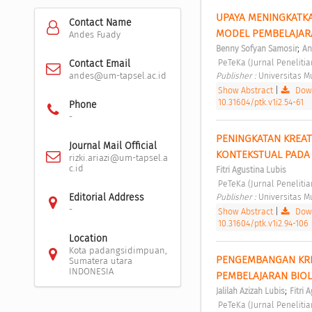
UPAYA MENINGKATK
Contact Name
MODEL PEMBELAJARA
Andes Fuady
;
Benny Sofyan Samosir
An
 PeTeKa (Jurnal Penelit
Contact Email
Publisher : 
Universitas 
andes@um-tapsel.ac.id
Show Abstract
|
Down
10.31604/ptk.v1i2.54-61
Phone
-
PENINGKATAN KREAT
Journal Mail Official
KONTEKSTUAL PADA 
rizki.ariazi@um-tapsel.a
c.id
Fitri Agustina Lubis
 PeTeKa (Jurnal Penelit
Publisher : 
Universitas 
Editorial Address
-
Show Abstract
|
Down
10.31604/ptk.v1i2.94-106
Location
Kota padangsidimpuan,
PENGEMBANGAN KRE
Sumatera utara
INDONESIA
PEMBELAJARAN BIOL
;
Jalilah Azizah Lubis
Fitri 
 PeTeKa (Jurnal Penelit