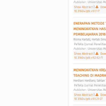
Publisher : 
Universitas 
Show Abstract
|
Down
10.31604/ptk.v1i1.1-7
ENERAPAN METODE 
MENINGKATKAN HASIL
PEMBELAJARAN 2016/
;
Risma Hartati
Hertati Sim
 PeTeKa (Jurnal Penelit
Publisher : 
Universitas 
Show Abstract
|
Down
10.31604/ptk.v1i2.62-71
MENINGKATKAN KREA
TEACHING DI MADRA
;
Herdiani Herdiani
Sahlan
 PeTeKa (Jurnal Penelit
Publisher : 
Universitas 
Show Abstract
|
Down
10.31604/ptk.v1i1.21-27