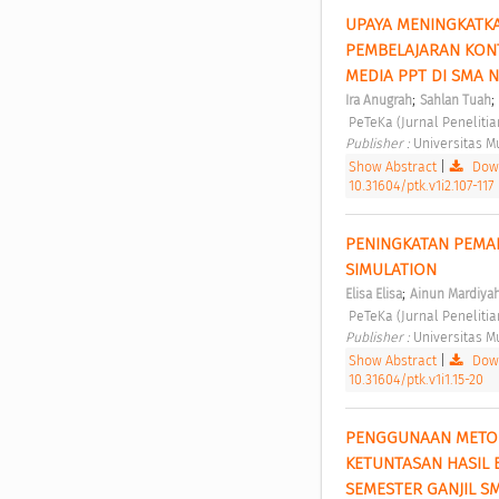
UPAYA MENINGKATKA
PEMBELAJARAN KON
MEDIA PPT DI SMA 
;
;
Ira Anugrah
Sahlan Tuah
 PeTeKa (Jurnal Penelit
Publisher : 
Universitas 
Show Abstract
|
Down
10.31604/ptk.v1i2.107-117
PENINGKATAN PEMAH
SIMULATION 
;
Elisa Elisa
Ainun Mardiya
 PeTeKa (Jurnal Penelit
Publisher : 
Universitas 
Show Abstract
|
Down
10.31604/ptk.v1i1.15-20
PENGGUNAAN METODE
KETUNTASAN HASIL B
SEMESTER GANJIL SM