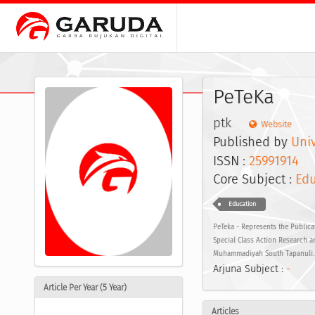
PeTeKa
ptk
Website
Published by
Uni
ISSN :
25991914
E
Core Subject :
Edu
Education
PeTeka - Represents the Publicat
Special Class Action Research 
Muhammadiyah South Tapanuli.
Arjuna Subject :
-
Article Per Year (5 Year)
Articles