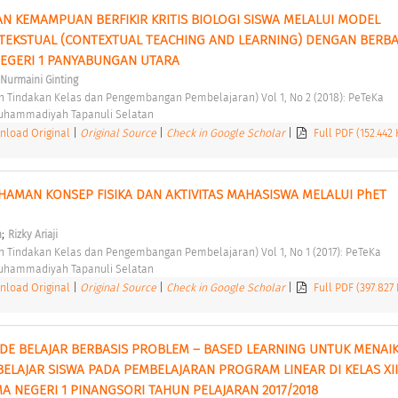
N KEMAMPUAN BERFIKIR KRITIS BIOLOGI SISWA MELALUI MODEL 
TEKSTUAL (CONTEXTUAL TEACHING AND LEARNING) DENGAN BERBA
NEGERI 1 PANYABUNGAN UTARA 
Nurmaini Ginting
ian Tindakan Kelas dan Pengembangan Pembelajaran) Vol 1, No 2 (2018): PeTeKa 
Muhammadiyah Tapanuli Selatan 
load Original
|
Original Source
|
Check in Google Scholar
|
Full PDF (152.442
AMAN KONSEP FISIKA DAN AKTIVITAS MAHASISWA MELALUI PhET 
;
h
Rizky Ariaji
ian Tindakan Kelas dan Pengembangan Pembelajaran) Vol 1, No 1 (2017): PeTeKa 
Muhammadiyah Tapanuli Selatan 
load Original
|
Original Source
|
Check in Google Scholar
|
Full PDF (397.827
 BELAJAR BERBASIS PROBLEM – BASED LEARNING UNTUK MENAIK
ELAJAR SISWA PADA PEMBELAJARAN PROGRAM LINEAR DI KELAS XII I
A NEGERI 1 PINANGSORI TAHUN PELAJARAN 2017/2018 