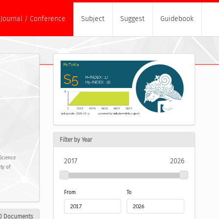
Journal / Conference
Subject
Suggest
Guidebook
Filter by Year
 Science
2017
2026
ty of
From
To
0 Documents