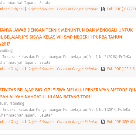
Muhammadiyah Tapanuli Selatan 
load Original
|
Original Source
|
Check in Google Scholar
|
Full PDF (311.223
TANYA JAWAB DENGAN TEKNIK MENUNTUN DAN MENGGALI UNTUK 
 BELAJAR IPS SISWA KELAS VIII SMP NEGERI 1 PURBA TAHUN 
2017 
anullang
ian Tindakan Kelas dan Pengembangan Pembelajaran) Vol 1, No 2 (2018): PeTeKa 
Muhammadiyah Tapanuli Selatan 
load Original
|
Original Source
|
Check in Google Scholar
|
Full PDF (103.216
TIVITAS BELAJAR BIOLOGI SISWA MELALUI PENERAPAN METODE QU
SAH ALIYAH NAHDATUL ULAMA BATANG TORU 
;
 Tuah
N Ginting
ian Tindakan Kelas dan Pengembangan Pembelajaran) Vol 1, No 1 (2017): PeTeKa 
Muhammadiyah Tapanuli Selatan 
load Original
|
Original Source
|
Check in Google Scholar
|
Full PDF (859.404