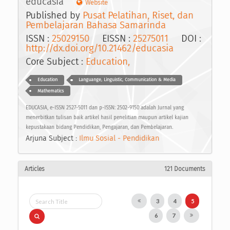
educasia
Website
Published by
Pusat Pelatihan, Riset, dan
Pembelajaran Bahasa Samarinda
ISSN :
25029150
EISSN :
25275011
DOI :
http://dx.doi.org/10.21462/educasia
Core Subject :
Education,
Education
Languange, Linguistic, Communication & Media
Mathematics
EDUCASIA, e-ISSN 2527-5011 dan p-ISSN: 2502-9150 adalah Jurnal yang
menerbitkan tulisan baik artikel hasil penelitian maupun artikel kajian
kepustakaan bidang Pendidikan, Pengajaran, dan Pembelajaran.
Arjuna Subject :
Ilmu Sosial - Pendidikan
Articles
121 Documents
3
4
5
6
7