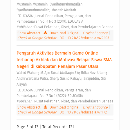
;
Mustamin Mustamin
Syarifaturrahmatullah 
;
Syarifaturrahmatullah
Masitah Masitah
 EDUCASIA: Jurnal Pendidikan, Pengajaran, dan 
Pembelajaran Vol 4 No 3 (2019): EDUCASIA 
Publisher : 
Pusat Pelatihan, Riset, dan Pembelajaran Bahasa 
Show Abstract
|
Download Original
|
Original Source
|
Check in Google Scholar
|
DOI: 10.21462/educasia.v4i2.105
Pengaruh Aktivitas Bermain Game Online 
terhadap Akhlak dan Motivasi Belajar Siswa SMA 
Negeri di Kabupaten Penajam Paser Utara 
;
;
;
Wahid Waham
M. Ajie Faisal Muttaqin Z.A
Rifka Novi Utami
;
;
;
Andri Wardana Putra
Sherly Susilo Rahayu
Sirajuddin
Siti 
Aisyah
 EDUCASIA: Jurnal Pendidikan, Pengajaran, dan 
Pembelajaran Vol 7 No 1 (2022): EDUCASIA 
Publisher : 
Pusat Pelatihan, Riset, dan Pembelajaran Bahasa 
Show Abstract
|
Download Original
|
Original Source
|
Check in Google Scholar
|
DOI: 10.21462/educasia.v7i1.72
Page 5 of 13 | Total Record : 121