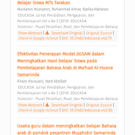
Belajar Siswa MTs Tarakan 
;
;
Mustamin Mustamin
Muhammad Anhar
Radika Maharani
 EDUCASIA: Jurnal Pendidikan, Pengajaran, dan 
Pembelajaran Vol 4 No 3 (2019): EDUCASIA 
Publisher : 
Pusat Pelatihan, Riset, dan Pembelajaran Bahasa 
Show Abstract
|
Download Original
|
Original Source
|
Check in Google Scholar
|
DOI: 10.21462/educasia.v4i2.79
Efektivitas Penerapan Model JIGSAW dalam 
Meningkatkan Hasil belajar Siswa pada 
Pembelajaran Bahasa Arab di Ma'had Al-Husna 
Samarinda 
;
Khairy Abusyairi
Yazid Abdillah
 EDUCASIA: Jurnal Pendidikan, Pengajaran, dan 
Pembelajaran Vol 4 No 3 (2019): EDUCASIA 
Publisher : 
Pusat Pelatihan, Riset, dan Pembelajaran Bahasa 
Show Abstract
|
Download Original
|
Original Source
|
Check in Google Scholar
|
DOI: 10.21462/educasia.v4i2.80
Usaha guru dalam meningkatkan belajar Bahasa 
arab di pondok pesantren Mujahidin Samarinda 