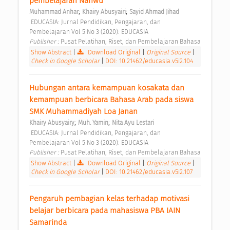
pembelajaran Nahwu 
;
;
Muhammad Anhar
Khairy Abusyairi
Sayid Ahmad Jihad
 EDUCASIA: Jurnal Pendidikan, Pengajaran, dan 
Pembelajaran Vol 5 No 3 (2020): EDUCASIA 
Publisher : 
Pusat Pelatihan, Riset, dan Pembelajaran Bahasa 
Show Abstract
|
Download Original
|
Original Source
|
Check in Google Scholar
|
DOI: 10.21462/educasia.v5i2.104
Hubungan antara kemampuan kosakata dan 
kemampuan berbicara Bahasa Arab pada siswa 
SMK Muhammadiyah Loa Janan 
;
;
Khairy Abusyairy
Muh. Yamin
Nita Ayu Lestari
 EDUCASIA: Jurnal Pendidikan, Pengajaran, dan 
Pembelajaran Vol 5 No 3 (2020): EDUCASIA 
Publisher : 
Pusat Pelatihan, Riset, dan Pembelajaran Bahasa 
Show Abstract
|
Download Original
|
Original Source
|
Check in Google Scholar
|
DOI: 10.21462/educasia.v5i2.107
Pengaruh pembagian kelas terhadap motivasi 
belajar berbicara pada mahasiswa PBA IAIN 
Samarinda 