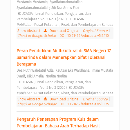
;
Mustamin Mustamin
Syarifaturrahmatullah 
;
Syarifaturrahmatullah
Siti Nur Annis Fitri
 EDUCASIA: Jurnal Pendidikan, Pengajaran, dan 
Pembelajaran Vol 5 No 3 (2020): EDUCASIA 
Publisher : 
Pusat Pelatihan, Riset, dan Pembelajaran Bahasa 
Show Abstract
|
Download Original
|
Original Source
|
Check in Google Scholar
|
DOI: 10.21462/educasia.v5i2.110
Peran Pendidikan Multikultural di SMA Negeri 17 
Samarinda dalam Menerapkan Sifat Toleransi 
Beragama 
;
;
Dea Putri Wahdatul Adla
Kautsar Eka Wardhana
Imam Mustafa 
;
;
Syarif
Kiki Amelia
Norlita Norlita
 EDUCASIA: Jurnal Pendidikan, Pengajaran, dan 
Pembelajaran Vol 5 No 3 (2020): EDUCASIA 
Publisher : 
Pusat Pelatihan, Riset, dan Pembelajaran Bahasa 
Show Abstract
|
Download Original
|
Original Source
|
Check in Google Scholar
|
DOI: 10.21462/educasia.v5i3.125
Pengaruh Penerapan Program Kuis dalam 
Pembelajaran Bahasa Arab Terhadap Hasil 