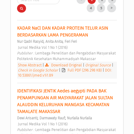
4
5
KADAR NaCl DAN KADAR PROTEIN TELUR ASIN 
BERDASARKAN LAMA PENGERAMAN 
;
;
Nur Qadri Rasyid
Anita Anita
Feri Feri
 Jurnal Medika Vol 1 No 1 (2016) 
Publisher : 
Lembaga Penelitian dan Pengabdian Masyarakat 
Politeknik Kesehatan Muhammadiyah Makassar 
Show Abstract
|
Download Original
|
Original Source
|
Check in Google Scholar
|
Full PDF (296.298 KB)
|
DOI:
10.53861/jmed.v1i1.89
IDENTIFIKASI JENTIK Aedes aegypti PADA BAK 
PENAMPUNGAN AIR MASYARAKAT JALAN SULTAN 
ALAUDDIN KELURUHAN MANGASA KECAMATAN 
TAMALATE MAKASSAR 
;
;
Dewi Arisanti
Darmawaty Rauf
Nurlaila Nurlaila
 Jurnal Medika Vol 1 No 1 (2016) 
Publisher : 
Lembaga Penelitian dan Pengabdian Masyarakat 