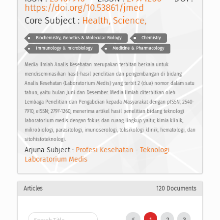
https://doi.org/10.53861/jmed
Core Subject :
Health, Science,
Biochemistry, Genetics & Molecular Biology
Chemistry
Immunology & microbiology
Medicine & Pharmacology
Media Ilmiah Analis Kesehatan merupakan terbitan berkala untuk
mendiseminasikan hasil-hasil penelitian dan pengembangan di bidang
Analis Kesehatan (Laboratorium Medis) yang terbit 2 (dua) nomor dalam satu
tahun, yaitu bulan Juni dan Desember. Media Ilmiah diterbitkan oleh
Lembaga Penelitian dan Pengabdian kepada Masyarakat dengan pISSN; 2540-
7910, eISSN; 2797-1260, menerima artikel hasil penelitian bidang teknologi
laboratorium medis dengan fokus dan ruang lingkup yaitu; kimia klinik,
mikrobiologi, parasitologi, imunoserologi, toksikologi klinik, hematologi, dan
sitohistoteknologi.
Arjuna Subject :
Profesi Kesehatan - Teknologi
Laboratorium Medis
Articles
120 Documents
1
2
3