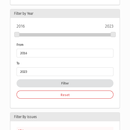
Filter by Year
2016
2023
From
To
Filter
Reset
Filter By Issues