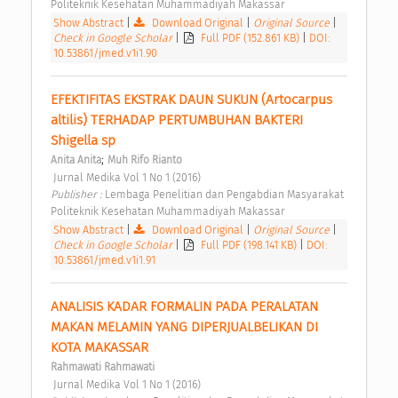
Politeknik Kesehatan Muhammadiyah Makassar 
Show Abstract
|
Download Original
|
Original Source
|
Check in Google Scholar
|
Full PDF (152.861 KB)
|
DOI:
10.53861/jmed.v1i1.90
EFEKTIFITAS EKSTRAK DAUN SUKUN (Artocarpus 
altilis) TERHADAP PERTUMBUHAN BAKTERI 
Shigella sp 
;
Anita Anita
Muh Rifo Rianto
 Jurnal Medika Vol 1 No 1 (2016) 
Publisher : 
Lembaga Penelitian dan Pengabdian Masyarakat 
Politeknik Kesehatan Muhammadiyah Makassar 
Show Abstract
|
Download Original
|
Original Source
|
Check in Google Scholar
|
Full PDF (198.141 KB)
|
DOI:
10.53861/jmed.v1i1.91
ANALISIS KADAR FORMALIN PADA PERALATAN 
MAKAN MELAMIN YANG DIPERJUALBELIKAN DI 
KOTA MAKASSAR 
Rahmawati Rahmawati
 Jurnal Medika Vol 1 No 1 (2016) 