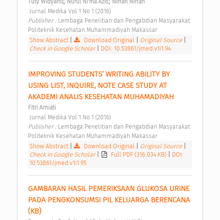
;
;
Tuty Widyanti
Nurul Ni'ma Azis
Nirfah Nirfah
 Jurnal Medika Vol 1 No 1 (2016) 
Publisher : 
Lembaga Penelitian dan Pengabdian Masyarakat 
Politeknik Kesehatan Muhammadiyah Makassar 
Show Abstract
|
Download Original
|
Original Source
|
Check in Google Scholar
|
DOI: 10.53861/jmed.v1i1.94
IMPROVING STUDENTS’ WRITING ABILITY BY 
USING LIST, INQUIRE, NOTE CASE STUDY AT 
AKADEMI ANALIS KESEHATAN MUHAMADIYAH 
Fitri Arniati
 Jurnal Medika Vol 1 No 1 (2016) 
Publisher : 
Lembaga Penelitian dan Pengabdian Masyarakat 
Politeknik Kesehatan Muhammadiyah Makassar 
Show Abstract
|
Download Original
|
Original Source
|
Check in Google Scholar
|
Full PDF (316.034 KB)
|
DOI:
10.53861/jmed.v1i1.95
GAMBARAN HASIL PEMERIKSAAN GLUKOSA URINE 
PADA PENGKONSUMSI PIL KELUARGA BERENCANA 
(KB) 