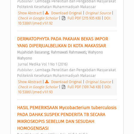
Publisher : 
Lembaga Penelitian dan Pengabdian Masyarakat 
Politeknik Kesehatan Muhammadiyah Makassar 
Show Abstract
|
Download Original
|
Original Source
|
Check in Google Scholar
|
Full PDF (215.935 KB)
|
DOI:
10.53861/jmed.v1i1.92
DERMATOPHYTA PADA PAKAIAN BEKAS IMPOR 
YANG DIPERJUALBELIKAN DI KOTA MAKASSAR 
;
;
Mujahidah Basarang
Rahmawati Rahmawati
Wahyono 
Wahyono
 Jurnal Medika Vol 1 No 1 (2016) 
Publisher : 
Lembaga Penelitian dan Pengabdian Masyarakat 
Politeknik Kesehatan Muhammadiyah Makassar 
Show Abstract
|
Download Original
|
Original Source
|
Check in Google Scholar
|
Full PDF (109.748 KB)
|
DOI:
10.53861/jmed.v1i1.93
HASIL PEMERIKSAAN Mycobacterium tuberculosis 
PADA DAHAK SUSPEK PENDERITA TB SECARA 
MIKROSKOPIS SEBELUM DAN SESUDAH 
HOMOGENISASI 