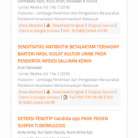
;
;
Darmawaty Rauf
Nurul Afiah
Niskawati N Pisuna
 Jurnal Medika Vol 1 No 1 (2016) 
Publisher : 
Lembaga Penelitian dan Pengabdian Masyarakat 
Politeknik Kesehatan Muhammadiyah Makassar 
Show Abstract
|
Download Original
|
Original Source
|
Check in Google Scholar
|
DOI: 10.53861/jmed.v1i1.96
SENSITIVITAS ANTIBIOTIK BETALAKTAM TERHADAP 
BAKTERI HASIL ISOLAT KULTUR URINE PADA 
PENDERITA INFEKSI SALURAN KEMIH 
Andi Fatmawati
 Jurnal Medika Vol 1 No 2 (2016) 
Publisher : 
Lembaga Penelitian dan Pengabdian Masyarakat 
Politeknik Kesehatan Muhammadiyah Makassar 
Show Abstract
|
Download Original
|
Original Source
|
Check in Google Scholar
|
Full PDF (170.118 KB)
|
DOI:
10.53861/jmed.v1i2.99
DETEKSI FENOTIP Candida spp PADA PASIEN 
SUSPEK TUBERKULOSIS 
;
;
Anita Anita
Nur Qadri Rasyid
Nurul Ni'ma Azis