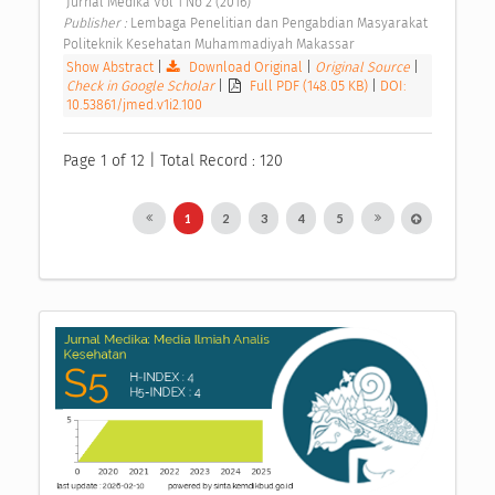
 Jurnal Medika Vol 1 No 2 (2016) 
Publisher : 
Lembaga Penelitian dan Pengabdian Masyarakat 
Politeknik Kesehatan Muhammadiyah Makassar 
Show Abstract
|
Download Original
|
Original Source
|
Check in Google Scholar
|
Full PDF (148.05 KB)
|
DOI:
10.53861/jmed.v1i2.100
Page 1 of 12 | Total Record : 120
1
2
3
4
5