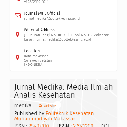
+6285255011014
Journal Mail Official
jurnalmedika@poltekkesmu.ac.id
Editorial Address
Jl. Dr. Ratulangi No. 101 / Jl. Tupai No. 112 Makassar
Email: jurnalmedika@poltekkesmu.ac.id
Location
Kota makassar,
Sulawesi selatan
INDONESIA
Jurnal Medika: Media Ilmiah
Analis Kesehatan
medika
Website
Published by
Politeknik Kesehatan
Muhammadiyah Makassar
ISSN :
25407910
EISSN :
27971260
DOI :