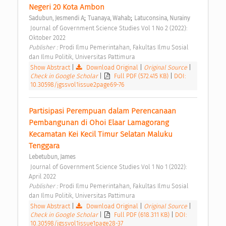
Negeri 20 Kota Ambon 
;
;
Sadubun, Jesmendi A
Tuanaya, Wahab
Latuconsina, Nurainy
 Journal of Government Science Studies Vol 1 No 2 (2022): 
Oktober 2022 
Publisher : 
Prodi Ilmu Pemerintahan, Fakultas Ilmu Sosial 
dan Ilmu Politik, Universitas Pattimura 
Show Abstract
|
Download Original
|
Original Source
|
Check in Google Scholar
|
Full PDF (572.415 KB)
|
DOI:
10.30598/jgssvol1issue2page69-76
Partisipasi Perempuan dalam Perencanaan 
Pembangunan di Ohoi Elaar Lamagorang 
Kecamatan Kei Kecil Timur Selatan Maluku 
Tenggara 
Lebetubun, James
 Journal of Government Science Studies Vol 1 No 1 (2022): 
April 2022 
Publisher : 
Prodi Ilmu Pemerintahan, Fakultas Ilmu Sosial 
dan Ilmu Politik, Universitas Pattimura 
Show Abstract
|
Download Original
|
Original Source
|
Check in Google Scholar
|
Full PDF (618.311 KB)
|
DOI:
10.30598/jgssvol1issue1page28-37