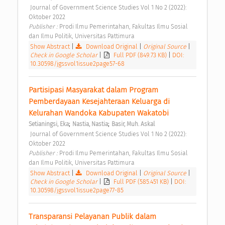
 Journal of Government Science Studies Vol 1 No 2 (2022): 
Oktober 2022 
Publisher : 
Prodi Ilmu Pemerintahan, Fakultas Ilmu Sosial 
dan Ilmu Politik, Universitas Pattimura 
Show Abstract
|
Download Original
|
Original Source
|
Check in Google Scholar
|
Full PDF (849.73 KB)
|
DOI:
10.30598/jgssvol1issue2page57-68
Partisipasi Masyarakat dalam Program 
Pemberdayaan Kesejahteraan Keluarga di 
Kelurahan Wandoka Kabupaten Wakatobi 
;
;
Setianingsi, Eka
Nastia, Nastia
Basir, Muh. Askal
 Journal of Government Science Studies Vol 1 No 2 (2022): 
Oktober 2022 
Publisher : 
Prodi Ilmu Pemerintahan, Fakultas Ilmu Sosial 
dan Ilmu Politik, Universitas Pattimura 
Show Abstract
|
Download Original
|
Original Source
|
Check in Google Scholar
|
Full PDF (585.451 KB)
|
DOI:
10.30598/jgssvol1issue2page77-85
Transparansi Pelayanan Publik dalam 