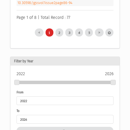
10.30598/jgssvol1issue2page86-94
Page 1 of 8 | Total Record : 77
1
2
3
4
5
Filter by Year
2022
2026
From
To