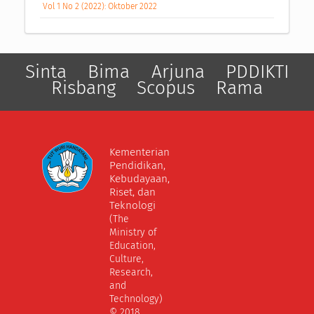
Vol 1 No 2 (2022): Oktober 2022
Sinta
Bima
Arjuna
PDDIKTI
Risbang
Scopus
Rama
Kementerian
Pendidikan,
Kebudayaan,
Riset, dan
Teknologi
(The
Ministry of
Education,
Culture,
Research,
and
Technology)
© 2018