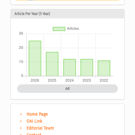
Article Per Year (5 Year)
All
Home Page
OAI Link
Editorial Team