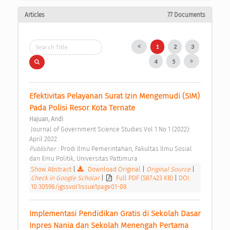
Articles
77 Documents
1
2
3
4
5
Efektivitas Pelayanan Surat Izin Mengemudi (SIM) 
Pada Polisi Resor Kota Ternate 
Hajuan, Andi
 Journal of Government Science Studies Vol 1 No 1 (2022): 
April 2022 
Publisher : 
Prodi Ilmu Pemerintahan, Fakultas Ilmu Sosial 
dan Ilmu Politik, Universitas Pattimura 
Show Abstract
|
Download Original
|
Original Source
|
Check in Google Scholar
|
Full PDF (587.423 KB)
|
DOI:
10.30598/jgssvol1issue1page01-08
Implementasi Pendidikan Gratis di Sekolah Dasar 
Inpres Nania dan Sekolah Menengah Pertama 