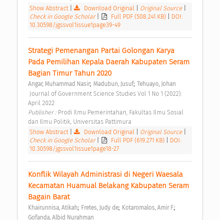
Show Abstract
|
Download Original
|
Original Source
|
Check in Google Scholar
|
Full PDF (508.241 KB)
|
DOI:
10.30598/jgssvol1issue1page39-49
Strategi Pemenangan Partai Golongan Karya 
Pada Pemilihan Kepala Daerah Kabupaten Seram 
Bagian Timur Tahun 2020 
;
;
Angar, Muhammad Nasir
Madubun, Jusuf
Tehuayo, Johan
 Journal of Government Science Studies Vol 1 No 1 (2022): 
April 2022 
Publisher : 
Prodi Ilmu Pemerintahan, Fakultas Ilmu Sosial 
dan Ilmu Politik, Universitas Pattimura 
Show Abstract
|
Download Original
|
Original Source
|
Check in Google Scholar
|
Full PDF (619.271 KB)
|
DOI:
10.30598/jgssvol1issue1page18-27
Konflik Wilayah Administrasi di Negeri Waesala 
Kecamatan Huamual Belakang Kabupaten Seram 
Bagain Barat 
;
;
;
Khairunnisa, Atikah
Fretes, Judy de
Kotaromalos, Amir F.
Gofanda, Albid Nurahman