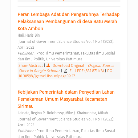
Peran Lembaga Adat dan Pengaruhnya Terhadap 
Pelaksanaan Pembangunan di desa Batu Merah 
Kota Ambon 
Haji, Haris Bin
 Journal of Government Science Studies Vol 1 No 1 (2022): 
April 2022 
Publisher : 
Prodi Ilmu Pemerintahan, Fakultas Ilmu Sosial 
dan Ilmu Politik, Universitas Pattimura 
Show Abstract
|
Download Original
|
Original Source
|
Check in Google Scholar
|
Full PDF (831.871 KB)
|
DOI:
10.30598/jgssvol1issue1page09-17
Kebijakan Pemerintah dalam Penyedian Lahan 
Pemakaman Umum Masyarakat Kecamatan 
Sirimau 
;
;
Lainata, Regina P
Rolobessy, Mike J
Khairunnisa, Atikah
 Journal of Government Science Studies Vol 1 No 1 (2022): 
April 2022 
Publisher : 
Prodi Ilmu Pemerintahan, Fakultas Ilmu Sosial 
dan Ilmu Politik, Universitas Pattimura 