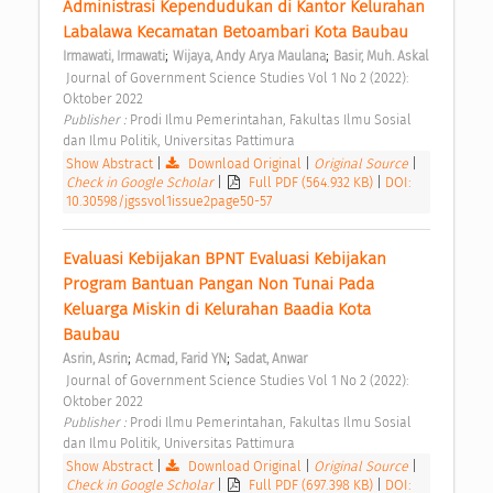
Administrasi Kependudukan di Kantor Kelurahan 
Labalawa Kecamatan Betoambari Kota Baubau 
;
;
Irmawati, Irmawati
Wijaya, Andy Arya Maulana
Basir, Muh. Askal
 Journal of Government Science Studies Vol 1 No 2 (2022): 
Oktober 2022 
Publisher : 
Prodi Ilmu Pemerintahan, Fakultas Ilmu Sosial 
dan Ilmu Politik, Universitas Pattimura 
Show Abstract
|
Download Original
|
Original Source
|
Check in Google Scholar
|
Full PDF (564.932 KB)
|
DOI:
10.30598/jgssvol1issue2page50-57
Evaluasi Kebijakan BPNT Evaluasi Kebijakan 
Program Bantuan Pangan Non Tunai Pada 
Keluarga Miskin di Kelurahan Baadia Kota 
Baubau 
;
;
Asrin, Asrin
Acmad, Farid YN
Sadat, Anwar
 Journal of Government Science Studies Vol 1 No 2 (2022): 
Oktober 2022 
Publisher : 
Prodi Ilmu Pemerintahan, Fakultas Ilmu Sosial 
dan Ilmu Politik, Universitas Pattimura 
Show Abstract
|
Download Original
|
Original Source
|
Check in Google Scholar
|
Full PDF (697.398 KB)
|
DOI: