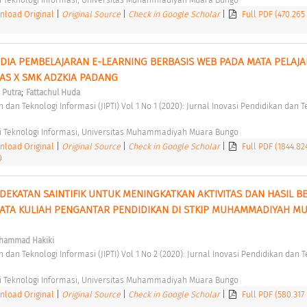
load Original
|
Original Source
|
Check in Google Scholar
|
Full PDF (470.265
A PEMBELAJARAN E-LEARNING BERBASIS WEB PADA MATA PELAJA
AS X SMK ADZKIA PADANG 
;
s Putra
Fattachul Huda
i Teknologi Informasi, Universitas Muhammadiyah Muara Bungo 
load Original
|
Original Source
|
Check in Google Scholar
|
Full PDF (1844.82
0
KATAN SAINTIFIK UNTUK MENINGKATKAN AKTIVITAS DAN HASIL BEL
TA KULIAH PENGANTAR PENDIDIKAN DI STKIP MUHAMMADIYAH MU
hammad Hakiki
i Teknologi Informasi, Universitas Muhammadiyah Muara Bungo 
load Original
|
Original Source
|
Check in Google Scholar
|
Full PDF (580.317