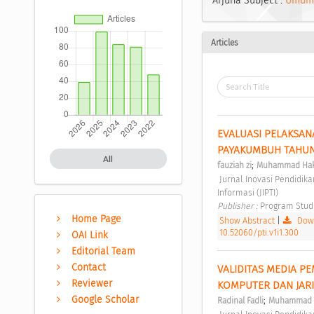
Arjuna Subject :
Umum
Articles
EVALUASI PELAKSANA
PAYAKUMBUH TAHUN 
All
;
fauziah zi
Muhammad Hak
 Jurnal Inovasi Pendidikan dan Teknologi Informasi (JIPTI) Vol 1 No 1 (2020): Jurnal Inovasi Pendidikan dan Teknologi 
Informasi (JIPTI) 
Publisher : 
Program Stud
Home Page
Show Abstract
|
Down
10.52060/pti.v1i1.300
OAI Link
Editorial Team
Contact
VALIDITAS MEDIA P
Reviewer
KOMPUTER DAN JAR
Google Scholar
;
Radinal Fadli
Muhammad H