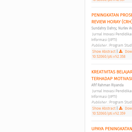
PENINGKATAN PROSE
REVIEW HORAY (CRH)
;
Sundahry Dahry
Nurlev A
 Jurnal Inovasi Pendidikan dan Teknologi Informasi (JIPTI) Vol 1 No 2 (2020): Jurnal Inovasi Pendidikan dan Teknologi 
Informasi (JIPTI) 
Publisher : 
Program Stud
Show Abstract
|
Down
10.52060/pti.v1i2.358
KREATIVITAS BELAJ
TERHADAP MOTIVASI
Afif Rahman Riyanda
 Jurnal Inovasi Pendidikan dan Teknologi Informasi (JIPTI) Vol 1 No 2 (2020): Jurnal Inovasi Pendidikan dan Teknologi 
Informasi (JIPTI) 
Publisher : 
Program Stud
Show Abstract
|
Down
10.52060/pti.v1i2.359
UPAYA PENINGKATAN