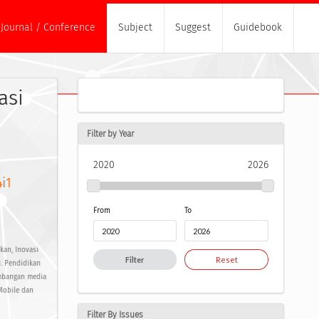
Journal / Conference
Subject
Suggest
Guidebook
asi
Filter by Year
2020
2026
4i1
From
To
kan, Inovasi
Filter
Reset
3. Pendidikan
gembangan media
 Mobile dan
Filter By Issues