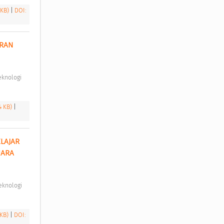
 KB)
|
DOI:
RAN 
4 KB)
|
AJAR 
ARA 
 KB)
|
DOI: