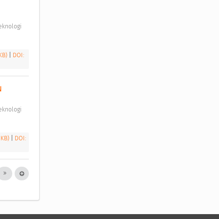
 KB)
|
DOI:
 
 KB)
|
DOI: