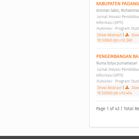
KABUPATEN PADANG
;
Arisman Sabir
Muhammad 
 Jurnal Inovasi Pendidikan dan Teknologi Informasi (JIPTI) Vol 1 No 2 (2020): Jurnal Inovasi Pendidikan dan Teknologi 
Informasi (JIPTI) 
Publisher : 
Program Stud
Show Abstract
|
Down
10.52060/pti.v1i2.360
PENGEMBANGAN BAHA
Nurna listya purnamasari
 Jurnal Inovasi Pendidikan dan Teknologi Informasi (JIPTI) Vol 1 No 2 (2020): Jurnal Inovasi Pendidikan dan Teknologi 
Informasi (JIPTI) 
Publisher : 
Program Stud
Show Abstract
|
Down
10.52060/pti.v1i2.404
Page 1 of 43 | Total R