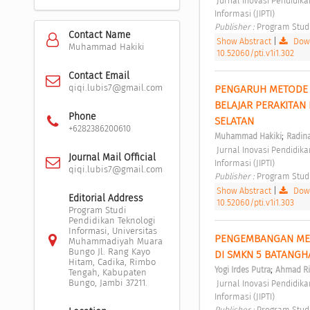
 Jurnal Inovasi Pendidikan dan Teknologi Informasi (JIPTI) Vol 1 No 1 (2020): Jurnal Inovasi Pendidikan dan Teknologi 
Informasi (JIPTI) 
Publisher : 
Program Stud
Contact Name
Show Abstract
|
Down
Muhammad Hakiki
10.52060/pti.v1i1.302
Contact Email
qiqi.lubis7@gmail.com
PENGARUH METODE C
BELAJAR PERAKITAN
Phone
SELATAN 
+6282386200610
;
Muhammad Hakiki
Radina
 Jurnal Inovasi Pendidikan dan Teknologi Informasi (JIPTI) Vol 1 No 1 (2020): Jurnal Inovasi Pendidikan dan Teknologi 
Journal Mail Official
Informasi (JIPTI) 
qiqi.lubis7@gmail.com
Publisher : 
Program Stud
Show Abstract
|
Down
Editorial Address
10.52060/pti.v1i1.303
Program Studi
Pendidikan Teknologi
Informasi, Universitas
PENGEMBANGAN MEDI
Muhammadiyah Muara
Bungo Jl. Rang Kayo
DI SMKN 5 BATANGHA
Hitam, Cadika, Rimbo
;
Yogi Irdes Putra
Ahmad R
Tengah, Kabupaten
Bungo, Jambi 37211.
 Jurnal Inovasi Pendidikan dan Teknologi Informasi (JIPTI) Vol 1 No 1 (2020): Jurnal Inovasi Pendidikan dan Teknologi 
Informasi (JIPTI) 
Publisher : 
Program Stud