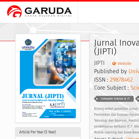
Jurnal Inov
(JIPTI)
JIPTI
Website
Published by
Uni
ISSN :
29878462
E
Core Subject :
Sci
Computer Science & IT
Bidang artikel penelitian Jurnal
Pendidikan dan Evaluasi Pendidi
Teknologi dan Kejuruan, Pendidi
pembelajaran berbasis IT; 7. Te
Article Per Year (5 Year)
Mobile Learning dan Game-Based 