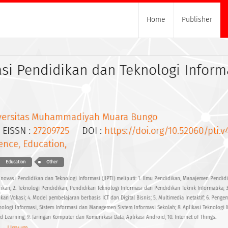
Home
Publisher
asi Pendidikan dan Teknologi Inform
versitas Muhammadiyah Muara Bungo
ISSN :
27209725
DOI :
https://doi.org/10.52060/pti.v
ence, Education,
Education
Other
 Inovasi Pendidikan dan Teknologi Informasi (JIPTI) meliputi: 1. Ilmu Pendidikan, Manajemen Pendidi
kan; 2. Teknologi Pendidikan, Pendidikan Teknologi Informasi dan Pendidikan Teknik Informatika; 
kan Vokasi; 4. Model pembelajaran berbasis ICT dan Digital Bisnis; 5. Multimedia Inetaktif; 6. Pen
knologi Informasi, Sistem Informasi dan Managemen Sistem Informasi Sekolah; 8. Aplikasi Teknologi
Learning; 9. Jaringan Komputer dan Komunikasi Data, Aplikasi Android; 10. Internet of Things.