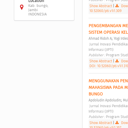
Location
Kab. bungo,
Show Abstract
|
Down
Jambi
10.52060/pti.v1i1.309
INDONESIA
PENGEMBANGAN MEDI
SISTEM OPERASI KEL
;
Ahmad Ridoh A
Yogi Irde
 Jurnal Inovasi Pendidikan dan Teknologi Informasi (JIPTI) Vol 1 No 1 (2020): Jurnal Inovasi Pendidikan dan Teknologi 
Informasi (JIPTI) 
Publisher : 
Program Stud
Show Abstract
|
Down
DOI: 10.52060/pti.v1i1.31
MENGGUNAKAN PENDE
MAHASISWA PADA MA
BUNGO 
;
Apdoludin Apdoludin
Mu
 Jurnal Inovasi Pendidikan dan Teknologi Informasi (JIPTI) Vol 1 No 2 (2020): Jurnal Inovasi Pendidikan dan Teknologi 
Informasi (JIPTI) 
Publisher : 
Program Stud
Show Abstract
|
Down
10.52060/pti.v1i2.357