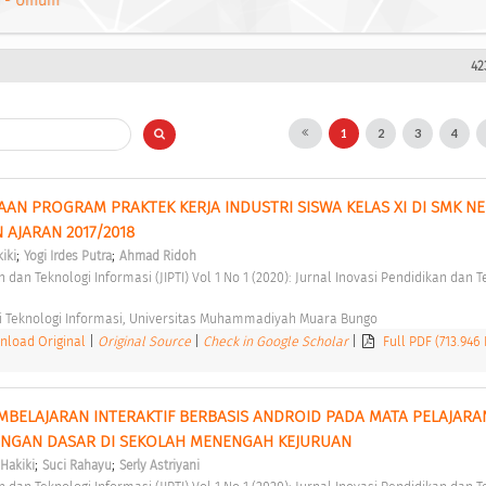
 - Umum
42
1
2
3
4
AN PROGRAM PRAKTEK KERJA INDUSTRI SISWA KELAS XI DI SMK NEG
AJARAN 2017/2018 
;
;
iki
Yogi Irdes Putra
Ahmad Ridoh
i Teknologi Informasi, Universitas Muhammadiyah Muara Bungo 
load Original
|
Original Source
|
Check in Google Scholar
|
Full PDF (713.946
EMBELAJARAN INTERAKTIF BERBASIS ANDROID PADA MATA PELAJARAN
INGAN DASAR DI SEKOLAH MENENGAH KEJURUAN 
;
;
akiki
Suci Rahayu
Serly Astriyani