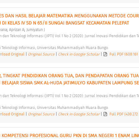
S DAN HASIL BELAJAR MATEMATIKA MENGGUNAKAN METODE COURS
 DI KELAS IV SD N 65/II SUNGAI BANGSAT KECAMATAN PELEPAT 
;
;
vana
Aprizan A
Jumiyatun J
i Teknologi Informasi, Universitas Muhammadiyah Muara Bungo 
load Original
|
Original Source
|
Check in Google Scholar
|
Full PDF (600.161
AR, TINGKAT PENDIDIKAN ORANG TUA, DAN PENDAPATAN ORANG TUA 
 BELAJAR SISWA SMK AL-HUDA JATIMULYO KABUPATEN LAMPUNG SE
i Teknologi Informasi, Universitas Muhammadiyah Muara Bungo 
load Original
|
Original Source
|
Check in Google Scholar
|
Full PDF (430.272
 KOMPETENSI PROFESIONAL GURU PKN DI SMA NEGERI 1 ENAM LIN