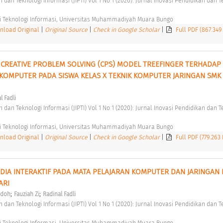
i Teknologi Informasi, Universitas Muhammadiyah Muara Bungo 
load Original
|
Original Source
|
Check in Google Scholar
|
Full PDF (867.349
REATIVE PROBLEM SOLVING (CPS) MODEL TREEFINGER TERHADAP H
 KOMPUTER PADA SISWA KELAS X TEKNIK KOMPUTER JARINGAN SMK N
l Fadli
i Teknologi Informasi, Universitas Muhammadiyah Muara Bungo 
load Original
|
Original Source
|
Check in Google Scholar
|
Full PDF (779.263
A INTERAKTIF PADA MATA PELAJARAN KOMPUTER DAN JARINGAN 
RI 
;
;
idoh
Fauziah Zi
Radinal Fadli
i Teknologi Informasi, Universitas Muhammadiyah Muara Bungo 