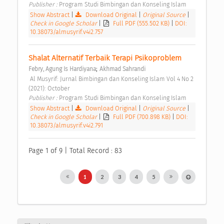
Publisher : 
Program Studi Bimbingan dan Konseling Islam 
Show Abstract
|
Download Original
|
Original Source
|
Check in Google Scholar
|
Full PDF (555.502 KB)
|
DOI:
10.38073/almusyrif.v4i2.757
Shalat Alternatif Terbaik Terapi Psikoproblem 
;
Febry, Agung Is Hardiyana
Akhmad Sahrandi
 Al Musyrif: Jurnal Bimbingan dan Konseling Islam Vol 4 No 2 
(2021): October 
Publisher : 
Program Studi Bimbingan dan Konseling Islam 
Show Abstract
|
Download Original
|
Original Source
|
Check in Google Scholar
|
Full PDF (700.898 KB)
|
DOI:
10.38073/almusyrif.v4i2.791
Page 1 of 9 | Total Record : 83
1
2
3
4
5