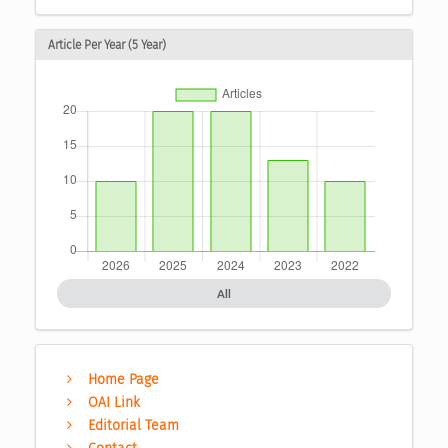
Article Per Year (5 Year)
All
Home Page
OAI Link
Editorial Team