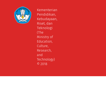
Kementerian
Pendidikan,
Kebudayaan,
Riset, dan
Teknologi
(The
Ministry of
Education,
Culture,
Research,
and
Technology)
© 2018