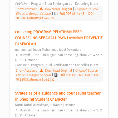
Publisher : 
Program Studi Bimbingan dan Konseling Islam 
Show Abstract
|
Download Original
|
Original Source
|
Check in Google Scholar
|
Full PDF (811.4 KB)
|
DOI:
10.38073/almusyrif.v4i2.727
conseling PROGRAM PELATIHAN PEER 
COUNSELING SEBAGAI UPAYA LAYANAN PREVENTIF 
DI SEKOLAH 
;
muhammad, fuadi
Muhammad Iqbal Dewantara
 Al Musyrif: Jurnal Bimbingan dan Konseling Islam Vol 4 No 2 
(2021): October 
Publisher : 
Program Studi Bimbingan dan Konseling Islam 
Show Abstract
|
Download Original
|
Original Source
|
Check in Google Scholar
|
Full PDF (563.683 KB)
|
DOI:
10.38073/almusyrif.v4i2.742
Strategies of a guidance and counseling teacher 
in Shaping Student Character 
;
Nurul, Nurul Muzakkiyah
Uswatun Hasanah
 Al Musyrif: Jurnal Bimbingan dan Konseling Islam Vol 4 No 2 
(2021): October 