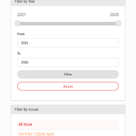
Filter by Year
2021
2026
From
To
Filter
Reset
Filter By Issues
All Issue
Vol 9 No 1 (2026): April