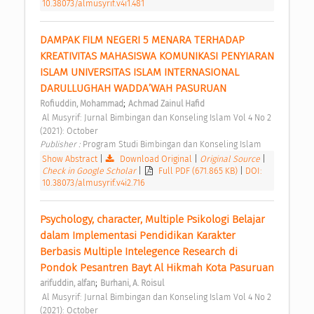
10.38073/almusyrif.v4i1.481
DAMPAK FILM NEGERI 5 MENARA TERHADAP 
KREATIVITAS MAHASISWA KOMUNIKASI PENYIARAN 
ISLAM UNIVERSITAS ISLAM INTERNASIONAL 
DARULLUGHAH WADDA’WAH PASURUAN 
;
Rofiuddin, Mohammad
Achmad Zainul Hafid
 Al Musyrif: Jurnal Bimbingan dan Konseling Islam Vol 4 No 2 
(2021): October 
Publisher : 
Program Studi Bimbingan dan Konseling Islam 
Show Abstract
|
Download Original
|
Original Source
|
Check in Google Scholar
|
Full PDF (671.865 KB)
|
DOI:
10.38073/almusyrif.v4i2.716
Psychology, character, Multiple Psikologi Belajar 
dalam Implementasi Pendidikan Karakter 
Berbasis Multiple Intelegence Research di 
Pondok Pesantren Bayt Al Hikmah Kota Pasuruan 
;
arifuddin, alfan
Burhani, A. Roisul
 Al Musyrif: Jurnal Bimbingan dan Konseling Islam Vol 4 No 2 
(2021): October 