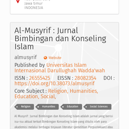
Jawa timur
INDONESIA
Al-Musyrif : Jurnal
Bimbingan dan Konseling
Islam
almusyrif
Website
Published by
Universitas Islam
Internasional Darullughah Wadda'wah
ISSN :
26555425
EISSN :
28082354
DOI :
https://doi.org/10.38073/almusyrif
Core Subject :
Religion, Humanities,
Education, Social,
Religion
Humanities
Education
Social Sciences
Al Musyrif : Jurnal Bimbingan dan Konseling Islam adalah jurnal yang berisi
isu-isu aktual terkait Bimbingan Konseling Islam yang ditulis oleh para
akademisi melalui berbagai tinjauan literatur (penelitian Perpustakaan) atau