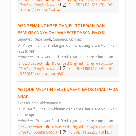
Check in Google Scholar
|
Full PDF (1371.636 KB)
|
DOI:
10.38073/almusyrif.v4i1.479
MENGENAL KONSEP DANIEL GOLEMAN DAN 
PEMIKIRANNYA DALAM KECERDASAN EMOSI 
;
Saparwadi, Saparwadi
Sahrandi, Akhmad
 Al Musyrif: Jurnal Bimbingan dan Konseling Islam Vol 4 No 1 
(2021): April 
Publisher : 
Program Studi Bimbingan dan Konseling Islam 
Show Abstract
|
Download Original
|
Original Source
|
Check in Google Scholar
|
Full PDF (1083.571 KB)
|
DOI:
10.38073/almusyrif.v4i1.480
METODE MELATIH KECERDASAN EMOSIONAL PADA 
ANAK 
Akhsanuddin, Akhsanuddin
 Al Musyrif: Jurnal Bimbingan dan Konseling Islam Vol 4 No 1 
(2021): April 
Publisher : 
Program Studi Bimbingan dan Konseling Islam 
Show Abstract
|
Download Original
|
Original Source
|
Check in Google Scholar
|
Full PDF (1124.223 KB)
|
DOI: