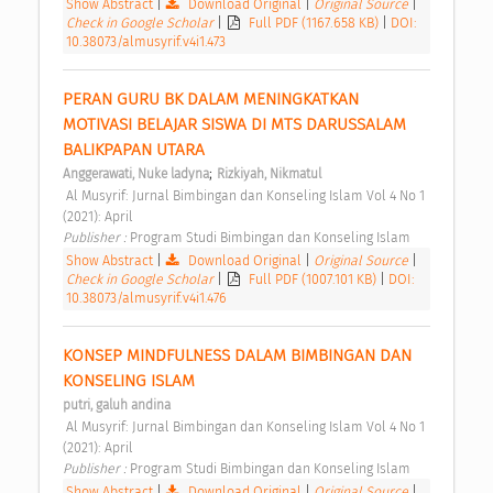
Show Abstract
|
Download Original
|
Original Source
|
Check in Google Scholar
|
Full PDF (1167.658 KB)
|
DOI:
10.38073/almusyrif.v4i1.473
PERAN GURU BK DALAM MENINGKATKAN 
MOTIVASI BELAJAR SISWA DI MTS DARUSSALAM 
BALIKPAPAN UTARA 
;
Anggerawati, Nuke ladyna
Rizkiyah, Nikmatul
 Al Musyrif: Jurnal Bimbingan dan Konseling Islam Vol 4 No 1 
(2021): April 
Publisher : 
Program Studi Bimbingan dan Konseling Islam 
Show Abstract
|
Download Original
|
Original Source
|
Check in Google Scholar
|
Full PDF (1007.101 KB)
|
DOI:
10.38073/almusyrif.v4i1.476
KONSEP MINDFULNESS DALAM BIMBINGAN DAN 
KONSELING ISLAM 
putri, galuh andina
 Al Musyrif: Jurnal Bimbingan dan Konseling Islam Vol 4 No 1 
(2021): April 
Publisher : 
Program Studi Bimbingan dan Konseling Islam 
Show Abstract
|
Download Original
|
Original Source
|