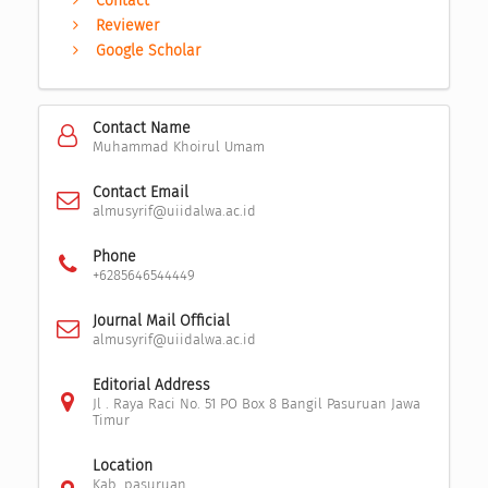
Contact
Reviewer
Google Scholar
Contact Name
Muhammad Khoirul Umam
Contact Email
almusyrif@uiidalwa.ac.id
Phone
+6285646544449
Journal Mail Official
almusyrif@uiidalwa.ac.id
Editorial Address
Jl . Raya Raci No. 51 PO Box 8 Bangil Pasuruan Jawa
Timur
Location
Kab. pasuruan,