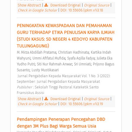
Show Abstract
|
Download Original
|
Original Source
|
Check in Google Scholar
|
DOI: 10.55606/jpkm.v1i3.18
PENINGKATAN KEWASPADAAN DAN PEMAHAMAN 
GURU TERHADAP ETIKA PENULISAN KARYA ILMIAH 
(STUDI KASUS: SD NEGERI 4 KEDOYO KABUPATEN 
TULUNGAGUNG) 
;
;
M. Mirza Abdillah Pratama
Christian Hadhinata
Kartika Indah 
;
;
;
Wahyuni
Ummi Afifatul Mufida
Syafa Aqilla Fadya
Julieta Eka 
;
;
;
Yudho Putri
Siti Nur Rahmah Anwar
Sri Umniati
Prijono Bagus 
;
Susanto
Lusty Mustikasari
 Jurnal Pengabdian Kepada Masyarakat Vol. 1 No. 3 (2022): 
September: Jurnal Pengabdian Kepada Masyarakat 
Publisher : 
Sekolah Tinggi Pastoral Kateketik Santo 
Fransiskus Assisi 
Show Abstract
|
Download Original
|
Original Source
|
Check in Google Scholar
|
DOI: 10.55606/jpkm.v1i3.19
Pendampingan Penerapan Pencegahan DBD 
dengan 3M Plus Bagi Warga Semua Usia 