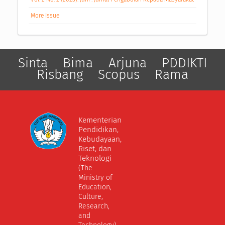
More Issue
Sinta
Bima
Arjuna
PDDIKTI
Risbang
Scopus
Rama
Kementerian
Pendidikan,
Kebudayaan,
Riset, dan
Teknologi
(The
Ministry of
Education,
Culture,
Research,
and