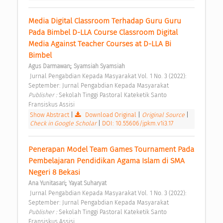
Media Digital Classroom Terhadap Guru Guru 
Pada Bimbel D-LLA Course Classroom Digital 
Media Against Teacher Courses at D-LLA Bi 
Bimbel 
;
Agus Darmawan
Syamsiah Syamsiah
 Jurnal Pengabdian Kepada Masyarakat Vol. 1 No. 3 (2022): 
September: Jurnal Pengabdian Kepada Masyarakat 
Publisher : 
Sekolah Tinggi Pastoral Kateketik Santo 
Fransiskus Assisi 
Show Abstract
|
Download Original
|
Original Source
|
Check in Google Scholar
|
DOI: 10.55606/jpkm.v1i3.17
Penerapan Model Team Games Tournament Pada 
Pembelajaran Pendidikan Agama Islam di SMA 
Negeri 8 Bekasi 
;
Ana Yunitasari
Yayat Suharyat
 Jurnal Pengabdian Kepada Masyarakat Vol. 1 No. 3 (2022): 
September: Jurnal Pengabdian Kepada Masyarakat 
Publisher : 
Sekolah Tinggi Pastoral Kateketik Santo 
Fransiskus Assisi 