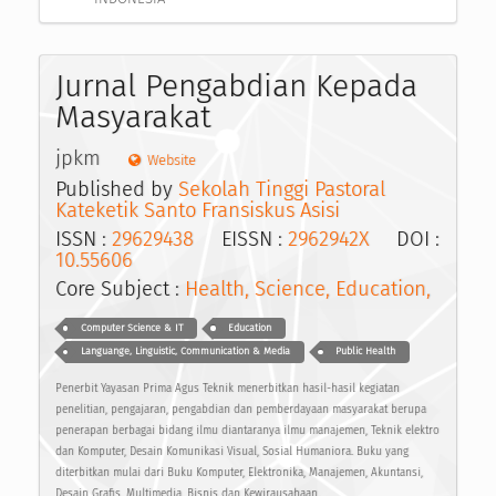
Jurnal Pengabdian Kepada
Masyarakat
jpkm
Website
Published by
Sekolah Tinggi Pastoral
Kateketik Santo Fransiskus Asisi
ISSN :
29629438
EISSN :
2962942X
DOI :
10.55606
Core Subject :
Health, Science, Education,
Computer Science & IT
Education
Languange, Linguistic, Communication & Media
Public Health
Penerbit Yayasan Prima Agus Teknik menerbitkan hasil-hasil kegiatan
penelitian, pengajaran, pengabdian dan pemberdayaan masyarakat berupa
penerapan berbagai bidang ilmu diantaranya ilmu manajemen, Teknik elektro
dan Komputer, Desain Komunikasi Visual, Sosial Humaniora. Buku yang
diterbitkan mulai dari Buku Komputer, Elektronika, Manajemen, Akuntansi,
Desain Grafis, Multimedia, Bisnis dan Kewirausahaan.