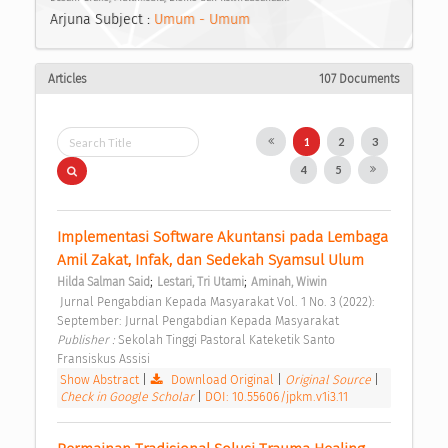
Arjuna Subject :
Umum - Umum
Articles
107 Documents
1
2
3
4
5
Implementasi Software Akuntansi pada Lembaga 
Amil Zakat, Infak, dan Sedekah Syamsul Ulum 
;
;
Hilda Salman Said
Lestari, Tri Utami
Aminah, Wiwin
 Jurnal Pengabdian Kepada Masyarakat Vol. 1 No. 3 (2022): 
September: Jurnal Pengabdian Kepada Masyarakat 
Publisher : 
Sekolah Tinggi Pastoral Kateketik Santo 
Fransiskus Assisi 
Show Abstract
|
Download Original
|
Original Source
|
Check in Google Scholar
|
DOI: 10.55606/jpkm.v1i3.11