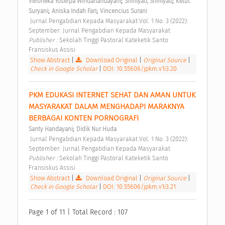
;
;
Veroneka Yosefpa Windahandayani
Srimiyati, Srimiyati
Ketut 
;
;
Suryani
Aniska Indah Fari
Vincencius Surani
 Jurnal Pengabdian Kepada Masyarakat Vol. 1 No. 3 (2022): 
September: Jurnal Pengabdian Kepada Masyarakat 
Publisher : 
Sekolah Tinggi Pastoral Kateketik Santo 
Fransiskus Assisi 
Show Abstract
|
Download Original
|
Original Source
|
Check in Google Scholar
|
DOI: 10.55606/jpkm.v1i3.20
PKM EDUKASI INTERNET SEHAT DAN AMAN UNTUK 
MASYARAKAT DALAM MENGHADAPI MARAKNYA 
BERBAGAI KONTEN PORNOGRAFI 
;
Santy Handayani
Didik Nur Huda
 Jurnal Pengabdian Kepada Masyarakat Vol. 1 No. 3 (2022): 
September: Jurnal Pengabdian Kepada Masyarakat 
Publisher : 
Sekolah Tinggi Pastoral Kateketik Santo 
Fransiskus Assisi 
Show Abstract
|
Download Original
|
Original Source
|
Check in Google Scholar
|
DOI: 10.55606/jpkm.v1i3.21
Page 1 of 11 | Total Record : 107