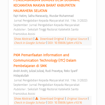
PENGEMBANGAN BUMDes DESA BOBAWAE 
KECAMATAN MAKIAN BARAT KABUPATEN 
HALMAHERA SELATAN 
;
;
Fajri Hatim
Salha Marasaoly
Musdar Muhammad
 Jurnal Pengabdian Kepada Masyarakat Vol. 1 No. 3 (2022): 
September: Jurnal Pengabdian Kepada Masyarakat 
Publisher : 
Sekolah Tinggi Pastoral Kateketik Santo 
Fransiskus Assisi 
Show Abstract
|
Download Original
|
Original Source
|
Check in Google Scholar
|
DOI: 10.55606/jpkm.v1i3.14
PKM Pemanfaatan Information and 
Communication Technology (ITC) Dalam 
Pembelajaran di SMK 
;
;
;
Andri Andri
Julizal Julizal
Rudi Prasetya
Reko Syarif 
Hidayatullah
 Jurnal Pengabdian Kepada Masyarakat Vol. 1 No. 3 (2022): 
September: Jurnal Pengabdian Kepada Masyarakat 
Publisher : 
Sekolah Tinggi Pastoral Kateketik Santo 
Fransiskus Assisi 
Show Abstract
|
Download Original
|
Original Source
|
Check in Google Scholar
|
DOI: 10.55606/jpkm.v1i3.16