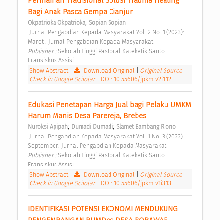
Permainan Tradisional Solusi Trauma Healing 
Bagi Anak Pasca Gempa Cianjur 
;
Okpatrioka Okpatrioka
Sopian Sopian
 Jurnal Pengabdian Kepada Masyarakat Vol. 2 No. 1 (2023): 
Maret : Jurnal Pengabdian Kepada Masyarakat 
Publisher : 
Sekolah Tinggi Pastoral Kateketik Santo 
Fransiskus Assisi 
Show Abstract
|
Download Original
|
Original Source
|
Check in Google Scholar
|
DOI: 10.55606/jpkm.v2i1.12
Edukasi Penetapan Harga Jual bagi Pelaku UMKM 
Harum Manis Desa Parereja, Brebes 
;
;
Nuroksi Apipah
Dumadi Dumadi
Slamet Bambang Riono
 Jurnal Pengabdian Kepada Masyarakat Vol. 1 No. 3 (2022): 
September: Jurnal Pengabdian Kepada Masyarakat 
Publisher : 
Sekolah Tinggi Pastoral Kateketik Santo 
Fransiskus Assisi 
Show Abstract
|
Download Original
|
Original Source
|
Check in Google Scholar
|
DOI: 10.55606/jpkm.v1i3.13
IDENTIFIKASI POTENSI EKONOMI MENDUKUNG 