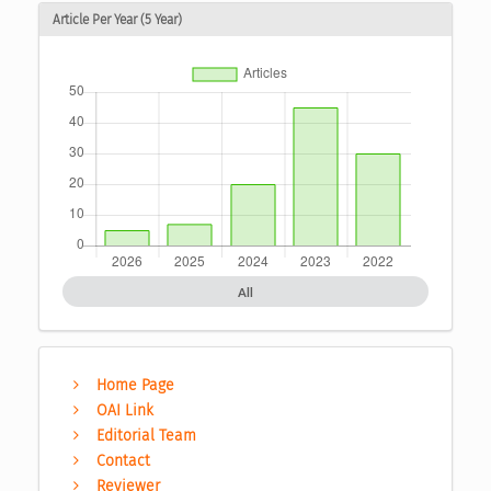
Article Per Year (5 Year)
All
Home Page
OAI Link
Editorial Team
Contact
Reviewer