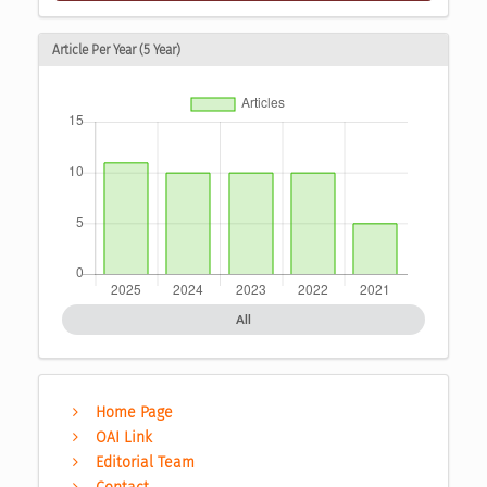
Article Per Year (5 Year)
All
Home Page
OAI Link
Editorial Team