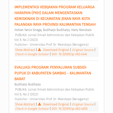
IMPLEMENTASI KEBIJAKAN PROGRAM KELUARGA 
HARAPAN (PKH) DALAM MENGENTASKAN 
KEMISKINAN DI KECAMATAN JEKAN RAYA KOTA 
PALANGKA RAYA PROVINSI KALIMANTAN TENGAH 
;
;
Hotran Yance Sinaga
Budiharjo Budiharjo
Harry Nenobais
 PUBLIKA: Jurnal Ilmiah Administrasi dan Kebijakan Publik 
Vol 9, No 2 (2023) 
Publisher : 
Universitas Prof. Dr. Moestopo (Beragama) 
Show Abstract
|
Download Original
|
Original Source
|
Check in Google Scholar
|
DOI: 10.32509/jp.v9i2.4346
EVALUASI PROGRAM PENYALURAN SUBSIDI 
PUPUK DI KABUPATEN SAMBAS - KALIMANTAN 
BARAT 
Budiharjo Budiharjo
 PUBLIKA: Jurnal Ilmiah Administrasi dan Kebijakan Publik 
Vol 8, No 2 (2022) 
Publisher : 
Universitas Prof. Dr. Moestopo (Beragama) 
Show Abstract
|
Download Original
|
Original Source
|
Check in Google Scholar
|
DOI: 10.32509/jp.v8i2.4005