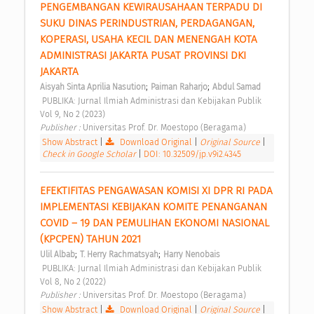
PENGEMBANGAN KEWIRAUSAHAAN TERPADU DI 
SUKU DINAS PERINDUSTRIAN, PERDAGANGAN, 
KOPERASI, USAHA KECIL DAN MENENGAH KOTA 
ADMINISTRASI JAKARTA PUSAT PROVINSI DKI 
JAKARTA 
;
;
Aisyah Sinta Aprilia Nasution
Paiman Raharjo
Abdul Samad
 PUBLIKA: Jurnal Ilmiah Administrasi dan Kebijakan Publik 
Vol 9, No 2 (2023) 
Publisher : 
Universitas Prof. Dr. Moestopo (Beragama) 
Show Abstract
|
Download Original
|
Original Source
|
Check in Google Scholar
|
DOI: 10.32509/jp.v9i2.4345
EFEKTIFITAS PENGAWASAN KOMISI XI DPR RI PADA 
IMPLEMENTASI KEBIJAKAN KOMITE PENANGANAN 
COVID – 19 DAN PEMULIHAN EKONOMI NASIONAL 
(KPCPEN) TAHUN 2021 
;
;
Ulil Albab
T. Herry Rachmatsyah
Harry Nenobais
 PUBLIKA: Jurnal Ilmiah Administrasi dan Kebijakan Publik 
Vol 8, No 2 (2022) 
Publisher : 
Universitas Prof. Dr. Moestopo (Beragama) 
Show Abstract
|
Download Original
|
Original Source
|