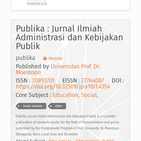
INDONESIA
Publika : Jurnal Ilmiah
Administrasi dan Kebijakan
Publik
publika
Website
Published by
Universitas Prof. Dr.
Moestopo
ISSN :
20893701
EISSN :
27764087
DOI :
https://doi.org/10.32509/jp.v10i1.4354
Core Subject :
Education, Social,
Social Sciences
Other
Publika: Jurnal Ilmiah Administrasi dan Kebijakan Publik is a scientific
publication of research results for the field of Administration and policy
published by the Postgraduate Program of Prof. University. Dr. Moestopo
(Beragama), twice a year June and December.