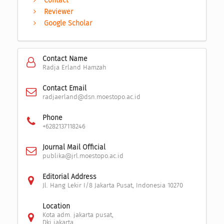
Contact
Reviewer
Google Scholar
Contact Name
Radja Erland Hamzah
Contact Email
radjaerland@dsn.moestopo.ac.id
Phone
+6282137118246
Journal Mail Official
publika@jrl.moestopo.ac.id
Editorial Address
Jl. Hang Lekir I/8 Jakarta Pusat, Indonesia 10270
Location
Kota adm. jakarta pusat,
Dki jakarta