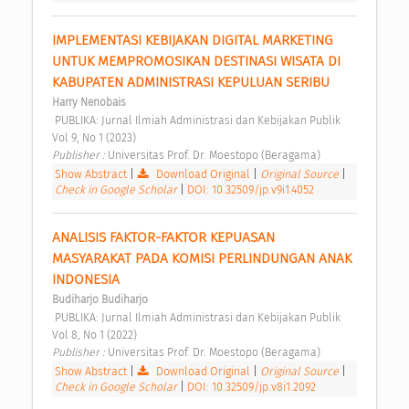
IMPLEMENTASI KEBIJAKAN DIGITAL MARKETING 
UNTUK MEMPROMOSIKAN DESTINASI WISATA DI 
KABUPATEN ADMINISTRASI KEPULUAN SERIBU 
Harry Nenobais
 PUBLIKA: Jurnal Ilmiah Administrasi dan Kebijakan Publik 
Vol 9, No 1 (2023) 
Publisher : 
Universitas Prof. Dr. Moestopo (Beragama) 
Show Abstract
|
Download Original
|
Original Source
|
Check in Google Scholar
|
DOI: 10.32509/jp.v9i1.4052
ANALISIS FAKTOR-FAKTOR KEPUASAN 
MASYARAKAT PADA KOMISI PERLINDUNGAN ANAK 
INDONESIA 
Budiharjo Budiharjo
 PUBLIKA: Jurnal Ilmiah Administrasi dan Kebijakan Publik 
Vol 8, No 1 (2022) 
Publisher : 
Universitas Prof. Dr. Moestopo (Beragama) 
Show Abstract
|
Download Original
|
Original Source
|
Check in Google Scholar
|
DOI: 10.32509/jp.v8i1.2092