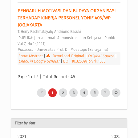
PENGARUH MOTIVASI DAN BUDAYA ORGANISASI 
TERHADAP KINERJA PERSONEL YONIF 403/WP 
JOGJAKARTA 
;
T. Herry Rachmatsyah
Andriono Basuki
 PUBLIKA: Jurnal Ilmiah Administrasi dan Kebijakan Publik 
Vol 7, No 1 (2021) 
Publisher : 
Universitas Prof. Dr. Moestopo (Beragama) 
Show Abstract
|
Download Original
|
Original Source
|
Check in Google Scholar
|
DOI: 10.32509/jp.v7i1.1365
Page 1 of 5 | Total Record : 46
1
2
3
4
5
Filter by Year
2021
2025