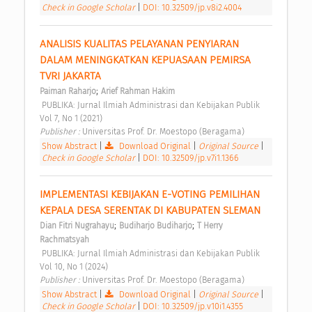
Check in Google Scholar
|
DOI: 10.32509/jp.v8i2.4004
ANALISIS KUALITAS PELAYANAN PENYIARAN 
DALAM MENINGKATKAN KEPUASAAN PEMIRSA 
TVRI JAKARTA 
;
Paiman Raharjo
Arief Rahman Hakim
 PUBLIKA: Jurnal Ilmiah Administrasi dan Kebijakan Publik 
Vol 7, No 1 (2021) 
Publisher : 
Universitas Prof. Dr. Moestopo (Beragama) 
Show Abstract
|
Download Original
|
Original Source
|
Check in Google Scholar
|
DOI: 10.32509/jp.v7i1.1366
IMPLEMENTASI KEBIJAKAN E-VOTING PEMILIHAN 
KEPALA DESA SERENTAK DI KABUPATEN SLEMAN 
;
;
Dian Fitri Nugrahayu
Budiharjo Budiharjo
T Herry 
Rachmatsyah
 PUBLIKA: Jurnal Ilmiah Administrasi dan Kebijakan Publik 
Vol 10, No 1 (2024) 
Publisher : 
Universitas Prof. Dr. Moestopo (Beragama) 
Show Abstract
|
Download Original
|
Original Source
|
Check in Google Scholar
|
DOI: 10.32509/jp.v10i1.4355