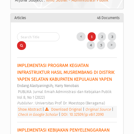
Arjuna Subject :
Ilmu Sosial - Administrasi Publik
Articles
46 Documents
1
2
3
4
5
IMPLEMENTASI PROGRAM KEGIATAN 
INFRASTRUKTUR HASIL MUSREMBANG DI DISTRIK 
YAPEN SELATAN KABUPATEN KEPULAUAN YAPEN 
;
Endang Alastyaningsih
Harry Nenobais
 PUBLIKA: Jurnal Ilmiah Administrasi dan Kebijakan Publik 
Vol 8, No 1 (2022) 
Publisher : 
Universitas Prof. Dr. Moestopo (Beragama) 
Show Abstract
|
Download Original
|
Original Source
|
Check in Google Scholar
|
DOI: 10.32509/jp.v8i1.2090
IMPLEMENTASI KEBIJAKAN PENYELENGGARAAN 