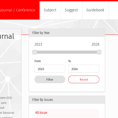
Journal / Conference
Subject
Suggest
Guidebook
Filter by Year
urnal
2023
2026
From
To
Filter
Reset
stem (OJS)
Filter By Issues
i para
elah
All Issue
t Teknokrat