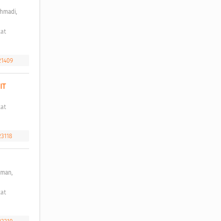
hmadi, 
21409
IT 
23118
man, 