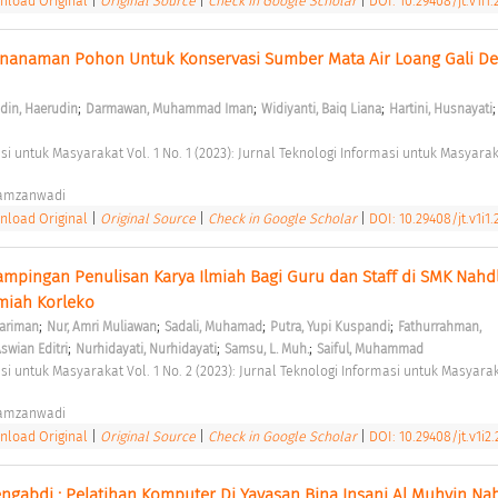
load Original
|
Original Source
|
Check in Google Scholar
|
DOI: 10.29408/jt.v1i1.
enanaman Pohon Untuk Konservasi Sumber Mata Air Loang Gali De
;
;
;
din, Haerudin
Darmawan, Muhammad Iman
Widiyanti, Baiq Liana
Hartini, Husnayati
Hamzanwadi 
load Original
|
Original Source
|
Check in Google Scholar
|
DOI: 10.29408/jt.v1i1.
mpingan Penulisan Karya Ilmiah Bagi Guru dan Staff di SMK Nahdla
miah Korleko 
;
;
;
;
Hariman
Nur, Amri Muliawan
Sadali, Muhamad
Putra, Yupi Kuspandi
Fathurrahman, 
;
;
;
Aswian Editri
Nurhidayati, Nurhidayati
Samsu, L. Muh.
Saiful, Muhammad
Hamzanwadi 
load Original
|
Original Source
|
Check in Google Scholar
|
DOI: 10.29408/jt.v1i2.
gabdi : Pelatihan Komputer Di Yayasan Bina Insani Al Muhyin Nab