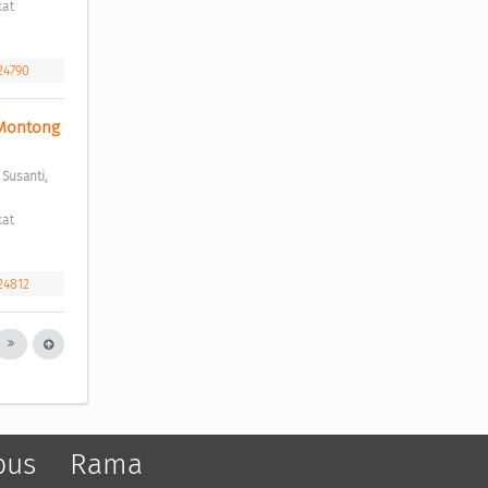
.24790
Montong 
;
Susanti, 
.24812
pus
Rama