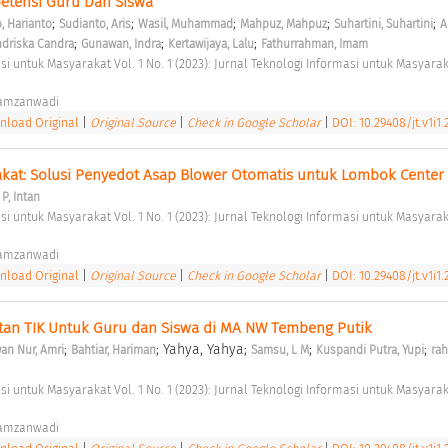
tensi Guru Dan Siswa 
;
;
;
;
;
, Harianto
Sudianto, Aris
Wasil, Muhammad
Mahpuz, Mahpuz
Suhartini, Suhartini
A
;
;
;
ndriska Candra
Gunawan, Indra
Kertawijaya, Lalu
Fathurrahman, Imam
Hamzanwadi 
load Original
|
Original Source
|
Check in Google Scholar
|
DOI: 10.29408/jt.v1i1.
at: Solusi Penyedot Asap Blower Otomatis untuk Lombok Center 
P, Intan
Hamzanwadi 
load Original
|
Original Source
|
Check in Google Scholar
|
DOI: 10.29408/jt.v1i1.
tan TIK Untuk Guru dan Siswa di MA NW Tembeng Putik 
;
; Yahya, Yahya;
;
;
an Nur, Amri
Bahtiar, Hariman
Samsu, L M
Kuspandi Putra, Yupi
rah
Hamzanwadi 