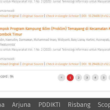
Hamzanwadi 
load Original
|
Original Source
|
Check in Google Scholar
|
DOI: 10.29408/jt.v1i2
pok Program Kampung Iklim (Proklim) Temayang di Kecamatan 
Lombok Timur 
;
;
;
din, Haerudin
Darmawan, Muhammad Iman
Widiyanti, Baiq Liana
Hartini, Husnayati
ofwatunnida’
Hamzanwadi 
load Original
|
Original Source
|
Check in Google Scholar
|
DOI: 10.29408/jt.v1i2
ecord : 94
1
2
3
4
5
ma
Arjuna
PDDIKTI
Risbang
Sco