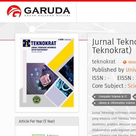
Jurnal Tekn
Teknokrat)
teknokrat
Webs
Published by
Uni
ISSN :
-
EISSN :
Core Subject :
Sci
Computer Science & IT
Library & Information Science
Jurnal Teknologi Informasi untu
yang dikelola oleh Fakultas Te
Article Per Year (5 Year)
akademisi, praktisi, ataupun ma
dilaksanakan pada kegiatan pen