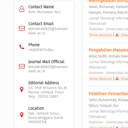
Meningkatkan Kompe
;
Contact Name
Sadali, Muhamad
Harianto
Amri Muliawan Nur
;
Hamzan
Permana, Baiq A
 Jurnal Teknologi Informasi untuk Masyarakat Vol. 1 No. 1 (2023): Jurnal Teknologi Informasi untuk Masyarakat 
Contact Email
(Teknokrat) 
teknokrat0623@hamzan
Publisher : 
Universitas 
wadi.ac.id
Show Abstract
|
Down
Phone
Pengabdian Masyarak
+6281916714564
;
akbar, taufik
Komala Dewi 
Journal Mail Official
 Jurnal Teknologi Informasi untuk Masyarakat Vol. 1 No. 1 (2023): Jurnal Teknologi Informasi untuk Masyarakat 
teknokrat0623@hamzan
(Teknokrat) 
wadi.ac.id
Publisher : 
Universitas 
Show Abstract
|
Down
Editorial Address
Jln. Prof. M.Yamin No.35
Pancor Lombok Timur
Pelatihan Pemanfaa
Telp : (0376) 23681
;
Saiful, Muhammad
Muliaw
;
fathur
hidayati, Nur
Location
 Jurnal Teknologi Informasi untuk Masyarakat Vol. 1 No. 1 (2023): Jurnal Teknologi Informasi untuk Masyarakat 
Kab. lombok timur,
(Teknokrat) 
Nusa tenggara barat
INDONESIA
Publisher : 
Universitas 