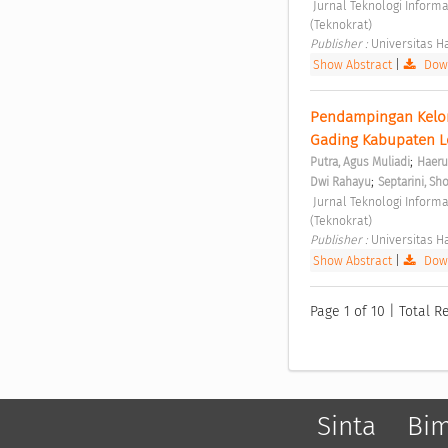
 Jurnal Teknologi Informasi untuk Masyarakat Vol. 1 No. 2 (2023): Jurnal Teknologi Informasi untuk Masyarakat 
(Teknokrat) 
Publisher : 
Universitas 
Show Abstract
|
Down
Pendampingan Kelom
Gading Kabupaten 
;
Putra, Agus Muliadi
Haeru
;
Dwi Rahayu
Septarini, Sh
 Jurnal Teknologi Informasi untuk Masyarakat Vol. 1 No. 2 (2023): Jurnal Teknologi Informasi untuk Masyarakat 
(Teknokrat) 
Publisher : 
Universitas 
Show Abstract
|
Down
Page 1 of 10 | Total R
Sinta
Bi