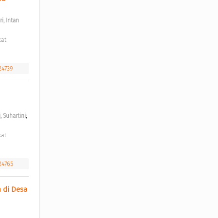
i, Intan 
24739
;
, Suhartini
.24765
di Desa 