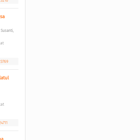
23210
sa 
;
Susanti, 
23769
tul 
24711
a 