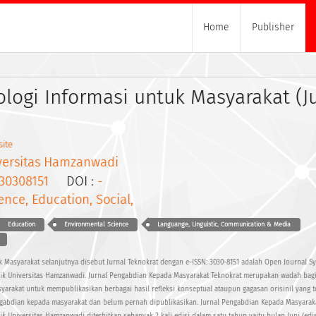
Home
Publisher
ologi Informasi untuk Masyarakat (J
ite
versitas Hamzanwadi
30308151
DOI :
-
ence, Education, Social,
Education
Environmental Science
Languange, Linguistic, Communication & Media
k Masyarakat selanjutnya disebut Jurnal Teknokrat dengan e-ISSN: 3030-8151 adalah Open Journal Sy
knik Universitas Hamzanwadi. Jurnal Pengabdian Kepada Masyarakat Teknokrat merupakan wadah bag
syarakat untuk mempublikasikan berbagai hasil refleksi konseptual ataupun gagasan orisinil yang t
gabdian kepada masyarakat dan belum pernah dipublikasikan. Jurnal Pengabdian Kepada Masyaraka