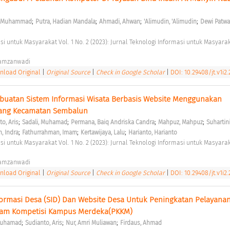
;
;
;
;
, Muhammad
Putra, Hadian Mandala
Ahmadi, Ahwan
'Alimudin, 'Alimudin
Dewi Patwar
Hamzanwadi 
load Original
|
Original Source
|
Check in Google Scholar
|
DOI: 10.29408/jt.v1i2.
atan Sistem Informasi Wisata Berbasis Website Menggunakan 
ang Kecamatan Sembalun 
;
;
;
;
o, Aris
Sadali, Muhamad
Permana, Baiq Andriska Candra
Mahpuz, Mahpuz
Suhartini
;
;
;
, Indra
Fathurrahman, Imam
Kertawijaya, Lalu
Harianto, Harianto
Hamzanwadi 
load Original
|
Original Source
|
Check in Google Scholar
|
DOI: 10.29408/jt.v1i2
formasi Desa (SID) Dan Website Desa Untuk Peningkatan Pelayanan 
ram Kompetisi Kampus Merdeka(PKKM) 
;
;
;
 Muhamad
Sudianto, Aris
Nur, Amri Muliawan
Firdaus, Ahmad