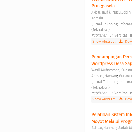
Pringgasela 
;
Akbar, Taufik
Nuzuluddin
Komala
 Jurnal Teknologi Informasi untuk Masyarakat Vol. 1 No. 2 (2023): Jurnal Teknologi Informasi untuk Masyarakat 
(Teknokrat) 
Publisher : 
Universitas 
Show Abstract
|
Down
Pendampingan Pembu
Wordpress Desa Saj
;
Wasil, Muhammad
Sudiant
;
Ahmadi, Hamzan
Gunawan
 Jurnal Teknologi Informasi untuk Masyarakat Vol. 1 No. 2 (2023): Jurnal Teknologi Informasi untuk Masyarakat 
(Teknokrat) 
Publisher : 
Universitas 
Show Abstract
|
Down
Pelatihan Sistem In
Moyot Melalui Prog
;
Bahtiar, Hariman
Sadali,