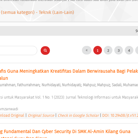
nik Universitas Hamzanwadi diterbitkan sebanyak 2 kali edisi dalam satu tahun yaitu bulan Juni (edi
 (semua kategori) - Teknik (Lain-Lain)
9
1
2
3
4
afis Guna Meningkatkan Kreatifitas Dalam Berwirausaha Bagi Pela
lun 
;
;
;
hurrahman, Fathurrahman
Nurhidayati, Nurhidayati
Mahpuz, Mahpuz
Sadali, Muhama
Hamzanwadi 
load Original
|
Original Source
|
Check in Google Scholar
|
DOI: 10.29408/jt.v1i1
g Fundamental Dan Cyber Security Di SMK Al-Amin Kilang Guna 