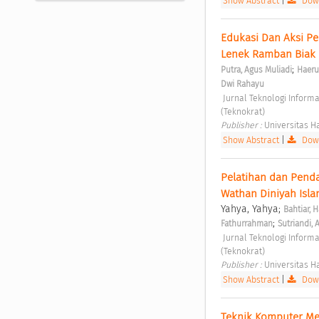
Show Abstract
|
Down
Edukasi Dan Aksi P
Lenek Ramban Biak 
;
Putra, Agus Muliadi
Haeru
Dwi Rahayu
 Jurnal Teknologi Informasi untuk Masyarakat Vol. 1 No. 1 (2023): Jurnal Teknologi Informasi untuk Masyarakat 
(Teknokrat) 
Publisher : 
Universitas 
Show Abstract
|
Down
Pelatihan dan Penda
Wathan Diniyah Isla
Yahya, Yahya;
Bahtiar, 
;
Fathurrahman
Sutriandi, 
 Jurnal Teknologi Informasi untuk Masyarakat Vol. 1 No. 2 (2023): Jurnal Teknologi Informasi untuk Masyarakat 
(Teknokrat) 
Publisher : 
Universitas 
Show Abstract
|
Down
Teknik Komputer Men