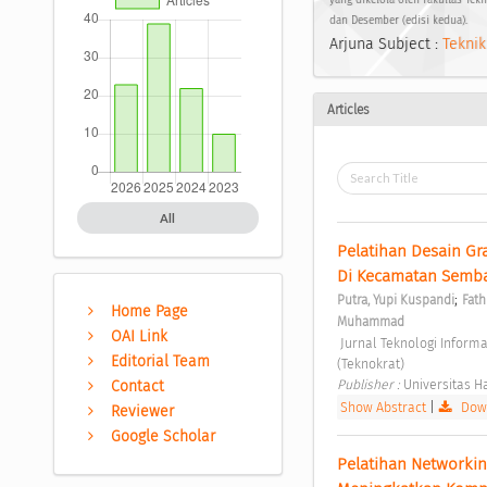
yang dikelola oleh Fakultas Tek
dan Desember (edisi kedua).
Arjuna Subject :
Teknik
Articles
All
Pelatihan Desain Gr
Di Kecamatan Semba
;
Putra, Yupi Kuspandi
Fat
Home Page
Muhammad
OAI Link
 Jurnal Teknologi Informasi untuk Masyarakat Vol. 1 No. 1 (2023): Jurnal Teknologi Informasi untuk Masyarakat 
Editorial Team
(Teknokrat) 
Publisher : 
Universitas 
Contact
Show Abstract
|
Down
Reviewer
Google Scholar
Pelatihan Networkin