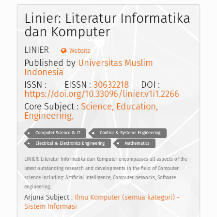
Linier: Literatur Informatika
dan Komputer
LINIER
Website
Published by
Universitas Muslim
Indonesia
ISSN :
-
EISSN :
30632218
DOI :
https://doi.org/10.33096/linier.v1i1.2266
Core Subject :
Science, Education,
Engineering,
Computer Science & IT
Control & Systems Engineering
Electrical & Electronics Engineering
Mathematics
LINIER: Literatur Informatika dan Komputer encompasses all aspects of the
latest outstanding research and developments in the field of Computer
science including: Artificial intelligence, Computer networks, Software
engineering.
Arjuna Subject :
Ilmu Komputer (semua kategori) -
Sistem Informasi