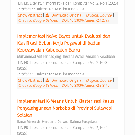
 LINIER: Literatur Informatika dan Komputer Vol 2, No 1 (2025) 
Publisher : 
Universitas Muslim Indonesia 
Show Abstract
|
Download Original
|
Original Source
|
Check in Google Scholar
|
DOI: 10.33096/linier.v2i1.2795
Implementasi Naïve Bayes untuk Evaluasi dan 
Klasifikasi Beban Kerja Pegawai di Badan 
Kepegawaian Kabupaten Barru 
;
;
Muhammad Alif Tenriadjeng
Ihwana As’ad
Amaliah Faradibah
 LINIER: Literatur Informatika dan Komputer Vol 2, No 3 
(2025) 
Publisher : 
Universitas Muslim Indonesia 
Show Abstract
|
Download Original
|
Original Source
|
Check in Google Scholar
|
DOI: 10.33096/linier.v2i3.3140
Implementasi K-Means Untuk Klasterisasi Kasus 
Penyalahgunaan Narkoba di Provinsi Sulawesi 
Selatan 
;
;
Ikmar Mawardi
Herdianti Darwis
Rahma Puspitasari
 LINIER: Literatur Informatika dan Komputer Vol 2, No 4 
(2025) 