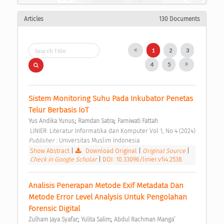
Articles
130 Documents
1
2
3
4
5
Sistem Monitoring Suhu Pada Inkubator Penetas 
Telur Berbasis IoT 
;
;
Yus Andika Yunus
Ramdan Satra
Farniwati Fattah
 LINIER: Literatur Informatika dan Komputer Vol 1, No 4 (2024) 
Publisher : 
Universitas Muslim Indonesia 
Show Abstract
|
Download Original
|
Original Source
|
Check in Google Scholar
|
DOI: 10.33096/linier.v1i4.2538
Analisis Penerapan Metode Exif Metadata Dan 
Metode Error Level Analysis Untuk Pengolahan 
Forensic Digital 
;
;
Zulham Jaya Syafar
Yulita Salim
Abdul Rachman Manga’