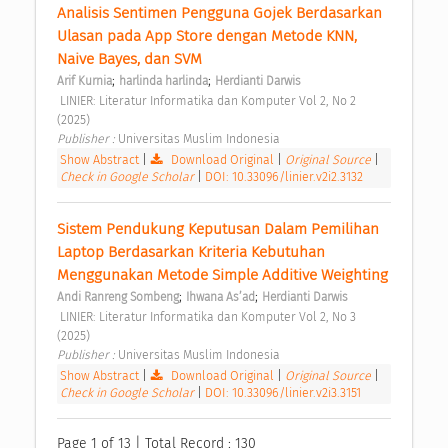
Analisis Sentimen Pengguna Gojek Berdasarkan 
Ulasan pada App Store dengan Metode KNN, 
Naive Bayes, dan SVM 
;
;
Arif Kurnia
harlinda harlinda
Herdianti Darwis
 LINIER: Literatur Informatika dan Komputer Vol 2, No 2 
(2025) 
Publisher : 
Universitas Muslim Indonesia 
Show Abstract
|
Download Original
|
Original Source
|
Check in Google Scholar
|
DOI: 10.33096/linier.v2i2.3132
Sistem Pendukung Keputusan Dalam Pemilihan 
Laptop Berdasarkan Kriteria Kebutuhan 
Menggunakan Metode Simple Additive Weighting 
;
;
Andi Ranreng Sombeng
Ihwana As’ad
Herdianti Darwis
 LINIER: Literatur Informatika dan Komputer Vol 2, No 3 
(2025) 
Publisher : 
Universitas Muslim Indonesia 
Show Abstract
|
Download Original
|
Original Source
|
Check in Google Scholar
|
DOI: 10.33096/linier.v2i3.3151
Page 1 of 13 | Total Record : 130