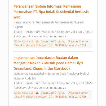
Perancangan Sistem Informasi Pemasaran 
Perumahan PT. Fipa Indah Residential Berbasis 
Web 
;
;
Hasrah Wahyuni
Purnawansyah Purnawansyah
Sugiarti 
Sugiarti
 LINIER: Literatur Informatika dan Komputer Vol 1, No 4 (2024) 
Publisher : 
Universitas Muslim Indonesia 
Show Abstract
|
Download Original
|
Original Source
|
Check in Google Scholar
|
DOI: 10.33096/linier.v1i4.2533
Implementasi Kecerdasan Buatan dalam 
Mengatur Mekanik Musuh pada Game Lily’s 
Dreamland: Chaos in the Storybook 
;
;
Muhammad Aksal Alshal N. Surianto
Dedy Atmajaya
Syahrul 
Mubarak Abdullah
 LINIER: Literatur Informatika dan Komputer Vol 2, No 1 (2025) 
Publisher : 
Universitas Muslim Indonesia 
Show Abstract
|
Download Original
|
Original Source
|
Check in Google Scholar
|
DOI: 10.33096/linier.v2i1.2790