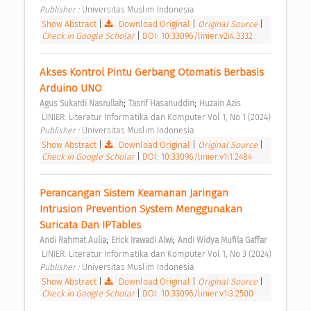
Publisher : 
Universitas Muslim Indonesia 
Show Abstract
|
Download Original
|
Original Source
|
Check in Google Scholar
|
DOI: 10.33096/linier.v2i4.3332
Akses Kontrol Pintu Gerbang Otomatis Berbasis 
Arduino UNO 
;
;
Agus Sukardi Nasrullah
Tasrif Hasanuddin
Huzain Azis
 LINIER: Literatur Informatika dan Komputer Vol 1, No 1 (2024) 
Publisher : 
Universitas Muslim Indonesia 
Show Abstract
|
Download Original
|
Original Source
|
Check in Google Scholar
|
DOI: 10.33096/linier.v1i1.2484
Perancangan Sistem Keamanan Jaringan 
Intrusion Prevention System Menggunakan 
Suricata Dan IPTables 
;
;
Andi Rahmat Aulia
Erick Irawadi Alwi
Andi Widya Mufila Gaffar
 LINIER: Literatur Informatika dan Komputer Vol 1, No 3 (2024) 
Publisher : 
Universitas Muslim Indonesia 
Show Abstract
|
Download Original
|
Original Source
|
Check in Google Scholar
|
DOI: 10.33096/linier.v1i3.2500