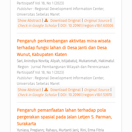
Partisipatif Vol 18, No 1 (2023) 
Publisher : 
Regional Development Information Center, 
Universitas Sebelas Maret 
Show Abstract
|
Download Original
|
Original Source
|
Check in Google Scholar
|
DOI: 10.20961/region.v18i1.60006
Pengaruh perkembangan aktivitas mina wisata 
terhadap fungsi lahan di Desa Janti dan Desa 
Wunut, Kabupaten Klaten 
;
;
Sari, Anindiya Novita
Aliyah, Istijabatul
Mukaromah, Hakimatul
 Region : Jurnal Pembangunan Wilayah dan Perencanaan 
Partisipatif Vol 18, No 1 (2023) 
Publisher : 
Regional Development Information Center, 
Universitas Sebelas Maret 
Show Abstract
|
Download Original
|
Original Source
|
Check in Google Scholar
|
DOI: 10.20961/region.v18i1.53970
Pengaruh pemanfaatan lahan terhadap pola 
pergerakan spasial pada Jalan Letjen S. Parman, 
Surakarta 
;
;
Yuniasa, Pregiann
Rahayu, Murtanti Jani
Rini, Erma Fitria