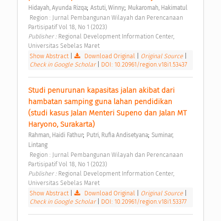
;
;
Hidayah, Ayunda Rizqa
Astuti, Winny
Mukaromah, Hakimatul
 Region : Jurnal Pembangunan Wilayah dan Perencanaan 
Partisipatif Vol 18, No 1 (2023) 
Publisher : 
Regional Development Information Center, 
Universitas Sebelas Maret 
Show Abstract
|
Download Original
|
Original Source
|
Check in Google Scholar
|
DOI: 10.20961/region.v18i1.53437
Studi penurunan kapasitas jalan akibat dari 
hambatan samping guna lahan pendidikan 
(studi kasus Jalan Menteri Supeno dan Jalan MT 
Haryono, Surakarta) 
;
;
Rahman, Haidi Fathur
Putri, Rufia Andisetyana
Suminar, 
Lintang
 Region : Jurnal Pembangunan Wilayah dan Perencanaan 
Partisipatif Vol 18, No 1 (2023) 
Publisher : 
Regional Development Information Center, 
Universitas Sebelas Maret 
Show Abstract
|
Download Original
|
Original Source
|
Check in Google Scholar
|
DOI: 10.20961/region.v18i1.53377