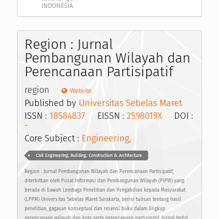
INDONESIA
Region : Jurnal
Pembangunan Wilayah dan
Perencanaan Partisipatif
region
Website
Published by
Universitas Sebelas Maret
ISSN :
18584837
EISSN :
2598019X
DOI :
-
Core Subject :
Engineering,
Civil Engineering, Building, Construction & Architecture
Region : Jurnal Pembangunan Wilayah dan Perencanaan Partisipatif,
diterbitkan oleh Pusat Informasi dan Pembangunan Wilayah (PIPW) yang
berada di bawah Lembaga Penelitian dan Pengabdian kepada Masyarakat
(LPPM) Universitas Sebelas Maret Surakarta, berisi tulisan tentang hasil
penelitian, gagasan konseptual dan resensi buku dalam lingkup
perencanaan wilayah dan kota serta perencanaan partisipatif. Jurnal terbit