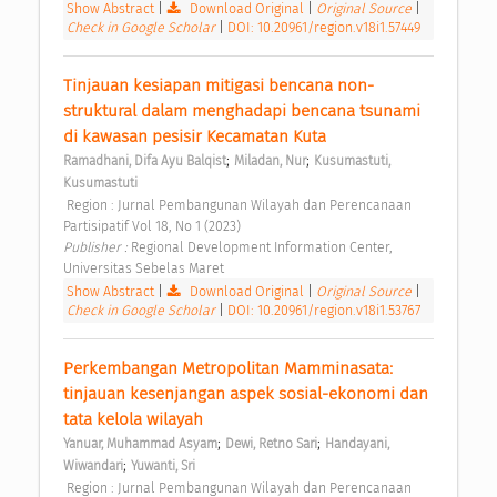
Show Abstract
|
Download Original
|
Original Source
|
Check in Google Scholar
|
DOI: 10.20961/region.v18i1.57449
Tinjauan kesiapan mitigasi bencana non-
struktural dalam menghadapi bencana tsunami 
di kawasan pesisir Kecamatan Kuta 
;
;
Ramadhani, Difa Ayu Balqist
Miladan, Nur
Kusumastuti, 
Kusumastuti
 Region : Jurnal Pembangunan Wilayah dan Perencanaan 
Partisipatif Vol 18, No 1 (2023) 
Publisher : 
Regional Development Information Center, 
Universitas Sebelas Maret 
Show Abstract
|
Download Original
|
Original Source
|
Check in Google Scholar
|
DOI: 10.20961/region.v18i1.53767
Perkembangan Metropolitan Mamminasata: 
tinjauan kesenjangan aspek sosial-ekonomi dan 
tata kelola wilayah 
;
;
Yanuar, Muhammad Asyam
Dewi, Retno Sari
Handayani, 
;
Wiwandari
Yuwanti, Sri
 Region : Jurnal Pembangunan Wilayah dan Perencanaan 