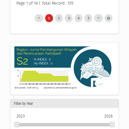
Page 1 of 16 | Total Record : 155
1
2
3
4
5
Filter by Year
2023
2026