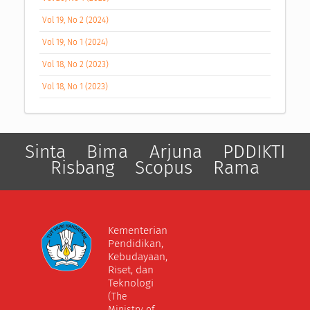
Vol 19, No 2 (2024)
Vol 19, No 1 (2024)
Vol 18, No 2 (2023)
Vol 18, No 1 (2023)
Sinta
Bima
Arjuna
PDDIKTI
Risbang
Scopus
Rama
Kementerian
Pendidikan,
Kebudayaan,
Riset, dan
Teknologi
(The
Ministry of