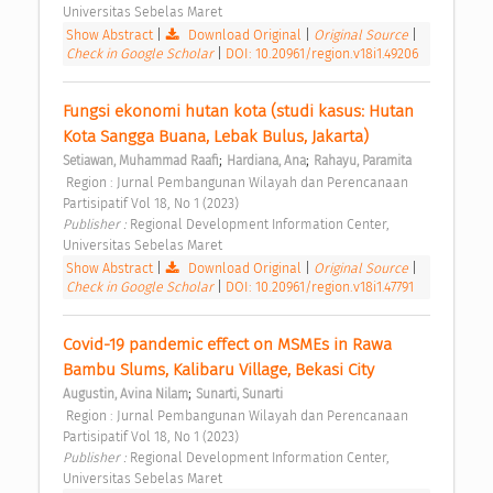
Universitas Sebelas Maret 
Show Abstract
|
Download Original
|
Original Source
|
Check in Google Scholar
|
DOI: 10.20961/region.v18i1.49206
Fungsi ekonomi hutan kota (studi kasus: Hutan 
Kota Sangga Buana, Lebak Bulus, Jakarta) 
;
;
Setiawan, Muhammad Raafi
Hardiana, Ana
Rahayu, Paramita
 Region : Jurnal Pembangunan Wilayah dan Perencanaan 
Partisipatif Vol 18, No 1 (2023) 
Publisher : 
Regional Development Information Center, 
Universitas Sebelas Maret 
Show Abstract
|
Download Original
|
Original Source
|
Check in Google Scholar
|
DOI: 10.20961/region.v18i1.47791
Covid-19 pandemic effect on MSMEs in Rawa 
Bambu Slums, Kalibaru Village, Bekasi City 
;
Augustin, Avina Nilam
Sunarti, Sunarti
 Region : Jurnal Pembangunan Wilayah dan Perencanaan 
Partisipatif Vol 18, No 1 (2023) 
Publisher : 
Regional Development Information Center, 
Universitas Sebelas Maret 