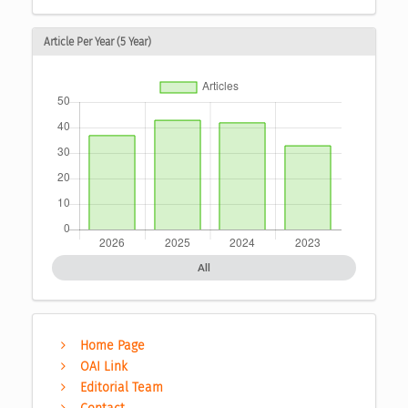
Article Per Year (5 Year)
All
Home Page
OAI Link
Editorial Team