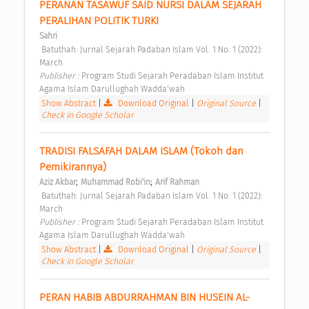
PERANAN TASAWUF SAID NURSI DALAM SEJARAH 
PERALIHAN POLITIK TURKI 
Sahri
 Batuthah: Jurnal Sejarah Padaban Islam Vol. 1 No. 1 (2022): 
March 
Publisher : 
Program Studi Sejarah Peradaban Islam Institut 
Agama Islam Darullughah Wadda'wah 
Show Abstract
|
Download Original
|
Original Source
|
Check in Google Scholar
TRADISI FALSAFAH DALAM ISLAM (Tokoh dan 
Pemikirannya) 
;
;
Aziz Akbar
Muhammad Robi'in
Arif Rahman
 Batuthah: Jurnal Sejarah Padaban Islam Vol. 1 No. 1 (2022): 
March 
Publisher : 
Program Studi Sejarah Peradaban Islam Institut 
Agama Islam Darullughah Wadda'wah 
Show Abstract
|
Download Original
|
Original Source
|
Check in Google Scholar
PERAN HABIB ABDURRAHMAN BIN HUSEIN AL- 