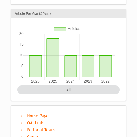
Article Per Year (5 Year)
All
Home Page
OAI Link
Editorial Team