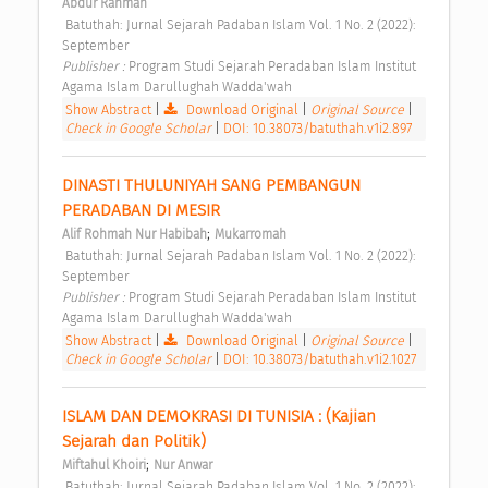
Abdur Rahman
 Batuthah: Jurnal Sejarah Padaban Islam Vol. 1 No. 2 (2022): 
September 
Publisher : 
Program Studi Sejarah Peradaban Islam Institut 
Agama Islam Darullughah Wadda'wah 
Show Abstract
|
Download Original
|
Original Source
|
Check in Google Scholar
|
DOI: 10.38073/batuthah.v1i2.897
DINASTI THULUNIYAH SANG PEMBANGUN 
PERADABAN DI MESIR 
;
Alif Rohmah Nur Habibah
Mukarromah
 Batuthah: Jurnal Sejarah Padaban Islam Vol. 1 No. 2 (2022): 
September 
Publisher : 
Program Studi Sejarah Peradaban Islam Institut 
Agama Islam Darullughah Wadda'wah 
Show Abstract
|
Download Original
|
Original Source
|
Check in Google Scholar
|
DOI: 10.38073/batuthah.v1i2.1027
ISLAM DAN DEMOKRASI DI TUNISIA : (Kajian 
Sejarah dan Politik) 
;
Miftahul Khoiri
Nur Anwar
 Batuthah: Jurnal Sejarah Padaban Islam Vol. 1 No. 2 (2022): 