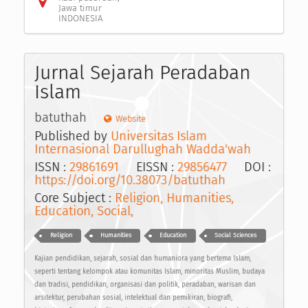
Jawa timur
INDONESIA
Jurnal Sejarah Peradaban
Islam
batuthah
Website
Published by
Universitas Islam
Internasional Darullughah Wadda'wah
ISSN :
29861691
EISSN :
29856477
DOI :
https://doi.org/10.38073/batuthah
Core Subject :
Religion, Humanities,
Education, Social,
Religion
Humanities
Education
Social Sciences
Kajian pendidikan, sejarah, sosial dan humaniora yang bertema Islam,
seperti tentang kelompok atau komunitas Islam, minoritas Muslim, budaya
dan tradisi, pendidikan, organisasi dan politik, peradaban, warisan dan
arsitektur, perubahan sosial, intelektual dan pemikiran, biografi,