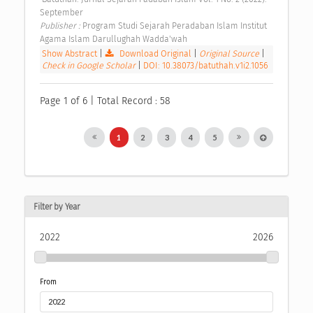
September 
Publisher : 
Program Studi Sejarah Peradaban Islam Institut 
Agama Islam Darullughah Wadda'wah 
Show Abstract
|
Download Original
|
Original Source
|
Check in Google Scholar
|
DOI: 10.38073/batuthah.v1i2.1056
Page 1 of 6 | Total Record : 58
1
2
3
4
5
Filter by Year
2022
2026
From