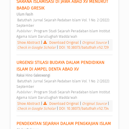
SARANA ISLAMISASI DI JAWA ABAD XV MENURUT 
BABAD GRESIK 
Ulum Fasih
 Batuthah: Jurnal Sejarah Padaban Islam Vol. 1 No. 2 (2022): 
September 
Publisher : 
Program Studi Sejarah Peradaban Islam Institut 
Agama Islam Darullughah Wadda'wah 
Show Abstract
|
Download Original
|
Original Source
|
Check in Google Scholar
|
DOI: 10.38073/batuthah.v1i2.729
URGENSI STILASI BUDAYA DALAM PENDIDIKAN 
ISLAM DI AMPEL DENTA ABAD XV 
Rakai Hino Galeswangi
 Batuthah: Jurnal Sejarah Padaban Islam Vol. 1 No. 2 (2022): 
September 
Publisher : 
Program Studi Sejarah Peradaban Islam Institut 
Agama Islam Darullughah Wadda'wah 
Show Abstract
|
Download Original
|
Original Source
|
Check in Google Scholar
|
DOI: 10.38073/batuthah.v1i2.734
PENDEKATAN SEJARAH DALAM PENGKAJIAN ISLAM 