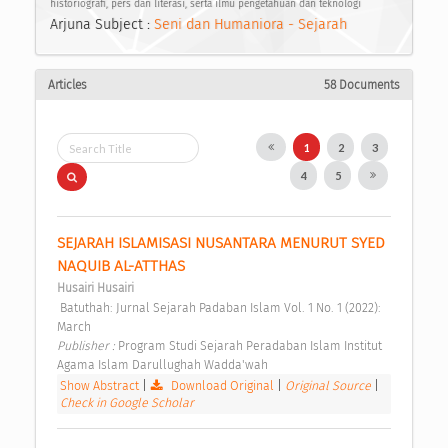
historiografi, pers dan literasi, serta ilmu pengetahuan dan teknologi
Arjuna Subject :
Seni dan Humaniora - Sejarah
Articles
58 Documents
1
2
3
4
5
SEJARAH ISLAMISASI NUSANTARA MENURUT SYED 
NAQUIB AL-ATTHAS 
Husairi Husairi
 Batuthah: Jurnal Sejarah Padaban Islam Vol. 1 No. 1 (2022): 
March 
Publisher : 
Program Studi Sejarah Peradaban Islam Institut 
Agama Islam Darullughah Wadda'wah 
Show Abstract
|
Download Original
|
Original Source
|
Check in Google Scholar