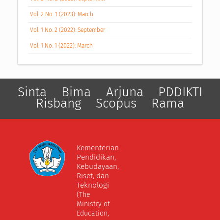
Vol. 2 No. 1 (2023): March
Vol. 1 No. 2 (2022): September
Vol. 1 No. 1 (2022): March
Sinta
Bima
Arjuna
PDDIKTI
Risbang
Scopus
Rama
Kementerian
Pendidikan,
Kebudayaan,
Riset, dan
Teknologi
(The
Ministry of
Education,