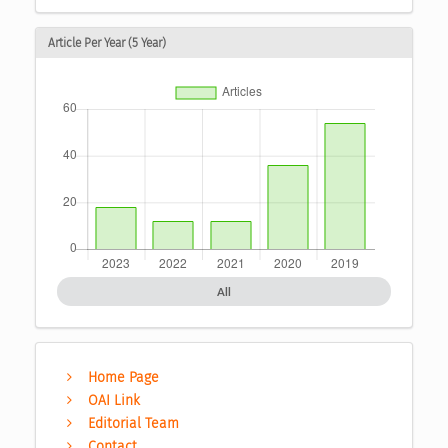
Article Per Year (5 Year)
All
Home Page
OAI Link
Editorial Team
Contact