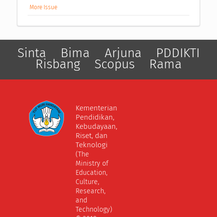
More Issue
Sinta
Bima
Arjuna
PDDIKTI
Risbang
Scopus
Rama
Kementerian
Pendidikan,
Kebudayaan,
Riset, dan
Teknologi
(The
Ministry of
Education,
Culture,
Research,
and
Technology)