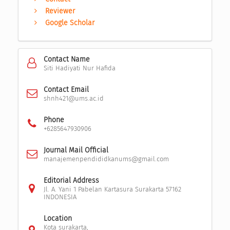
Reviewer
Google Scholar
Contact Name
Siti Hadiyati Nur Hafida
Contact Email
shnh421@ums.ac.id
Phone
+6285647930906
Journal Mail Official
manajemenpendididkanums@gmail.com
Editorial Address
Jl. A. Yani 1 Pabelan Kartasura Surakarta 57162
INDONESIA
Location
Kota surakarta,