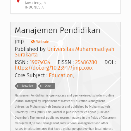
Jawa tengah
INDONESIA
Manajemen Pendidikan
jmp
Website
Published by
Universitas Muhammadiyah
Surakarta
ISSN :
19074034
EISSN :
25486780
DOI :
https://doi.org/10.23917/jmp.xxxx
Core Subject :
Education,
Education
Other
Manajemen Pendidikan is open-access and peer-reviewed scholarly online
journal managed by Department of Master of Education Management,
Universitas Muhammadiyah Surakarta and published by Muhammadiyah
University Press (MUP). This Journal is published twice a year (June and
December). The journal publishes research papers in the fields of Classroom
management, School management, Instructional management and other
issues in education area that have a global perspective than local interest.