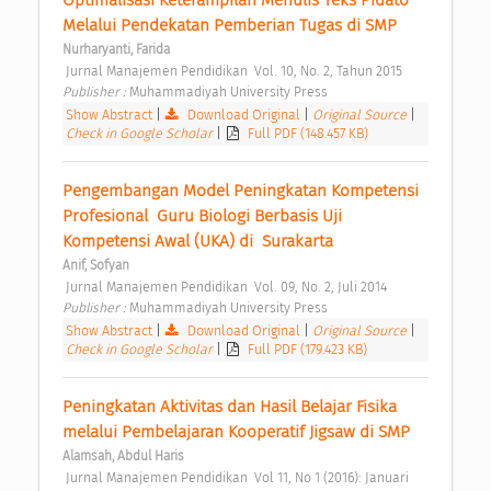
Optimalisasi Keterampilan Menulis Teks Pidato 
Melalui Pendekatan Pemberian Tugas di SMP 
Nurharyanti, Farida
 Jurnal Manajemen Pendidikan  Vol. 10, No. 2, Tahun 2015 
Publisher : 
Muhammadiyah University Press 
Show Abstract
|
Download Original
|
Original Source
|
Check in Google Scholar
|
Full PDF (148.457 KB)
Pengembangan Model Peningkatan Kompetensi 
Profesional  Guru Biologi Berbasis Uji 
Kompetensi Awal (UKA) di  Surakarta 
Anif, Sofyan
 Jurnal Manajemen Pendidikan  Vol. 09, No. 2, Juli 2014 
Publisher : 
Muhammadiyah University Press 
Show Abstract
|
Download Original
|
Original Source
|
Check in Google Scholar
|
Full PDF (179.423 KB)
Peningkatan Aktivitas dan Hasil Belajar Fisika 
melalui Pembelajaran Kooperatif Jigsaw di SMP 
Alamsah, Abdul Haris
 Jurnal Manajemen Pendidikan  Vol 11, No 1 (2016): Januari  