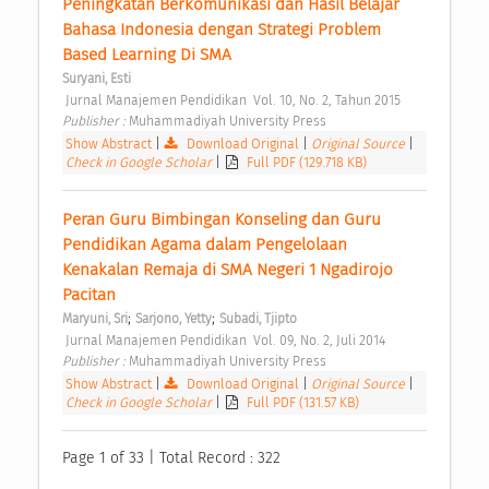
Peningkatan Berkomunikasi dan Hasil Belajar 
Bahasa Indonesia dengan Strategi Problem 
Based Learning Di SMA 
Suryani, Esti
 Jurnal Manajemen Pendidikan  Vol. 10, No. 2, Tahun 2015 
Publisher : 
Muhammadiyah University Press 
Show Abstract
|
Download Original
|
Original Source
|
Check in Google Scholar
|
Full PDF (129.718 KB)
Peran Guru Bimbingan Konseling dan Guru 
Pendidikan Agama dalam Pengelolaan 
Kenakalan Remaja di SMA Negeri 1 Ngadirojo 
Pacitan 
;
;
Maryuni, Sri
Sarjono, Yetty
Subadi, Tjipto
 Jurnal Manajemen Pendidikan  Vol. 09, No. 2, Juli 2014 
Publisher : 
Muhammadiyah University Press 
Show Abstract
|
Download Original
|
Original Source
|
Check in Google Scholar
|
Full PDF (131.57 KB)
Page 1 of 33 | Total Record : 322