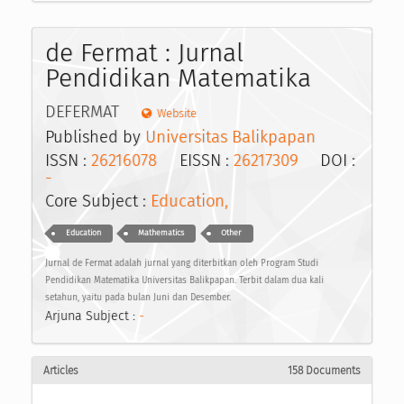
de Fermat : Jurnal
Pendidikan Matematika
DEFERMAT
Website
Published by
Universitas Balikpapan
ISSN :
26216078
EISSN :
26217309
DOI :
-
Core Subject :
Education,
Education
Mathematics
Other
Jurnal de Fermat adalah jurnal yang diterbitkan oleh Program Studi
Pendidikan Matematika Universitas Balikpapan. Terbit dalam dua kali
setahun, yaitu pada bulan Juni dan Desember.
Arjuna Subject :
-
Articles
158 Documents