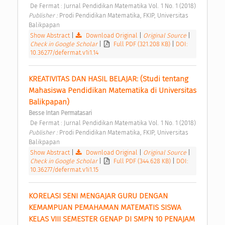
 De Fermat : Jurnal Pendidikan Matematika Vol. 1 No. 1 (2018) 
Publisher : 
Prodi Pendidikan Matematika, FKIP, Universitas 
Balikpapan 
Show Abstract
|
Download Original
|
Original Source
|
Check in Google Scholar
|
Full PDF (321.208 KB)
|
DOI:
10.36277/defermat.v1i1.14
KREATIVITAS DAN HASIL BELAJAR: (Studi tentang 
Mahasiswa Pendidikan Matematika di Universitas 
Balikpapan) 
Besse Intan Permatasari
 De Fermat : Jurnal Pendidikan Matematika Vol. 1 No. 1 (2018) 
Publisher : 
Prodi Pendidikan Matematika, FKIP, Universitas 
Balikpapan 
Show Abstract
|
Download Original
|
Original Source
|
Check in Google Scholar
|
Full PDF (344.628 KB)
|
DOI:
10.36277/defermat.v1i1.15
KORELASI SENI MENGAJAR GURU DENGAN 
KEMAMPUAN PEMAHAMAN MATEMATIS SISWA 
KELAS VIII SEMESTER GENAP DI SMPN 10 PENAJAM 