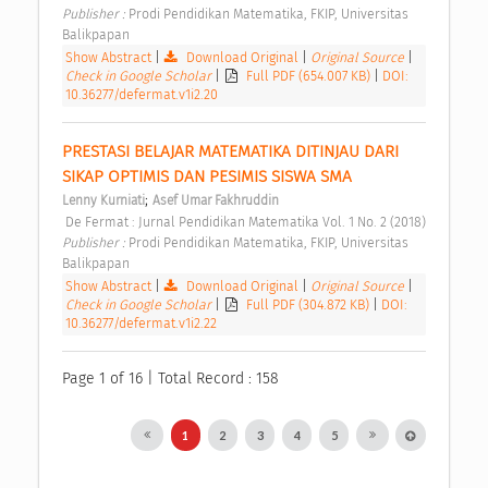
Publisher : 
Prodi Pendidikan Matematika, FKIP, Universitas 
Balikpapan 
Show Abstract
|
Download Original
|
Original Source
|
Check in Google Scholar
|
Full PDF (654.007 KB)
|
DOI:
10.36277/defermat.v1i2.20
PRESTASI BELAJAR MATEMATIKA DITINJAU DARI 
SIKAP OPTIMIS DAN PESIMIS SISWA SMA 
;
Lenny Kurniati
Asef Umar Fakhruddin
 De Fermat : Jurnal Pendidikan Matematika Vol. 1 No. 2 (2018) 
Publisher : 
Prodi Pendidikan Matematika, FKIP, Universitas 
Balikpapan 
Show Abstract
|
Download Original
|
Original Source
|
Check in Google Scholar
|
Full PDF (304.872 KB)
|
DOI:
10.36277/defermat.v1i2.22
Page 1 of 16 | Total Record : 158
1
2
3
4
5