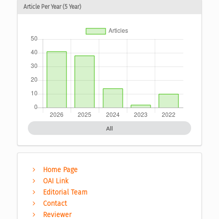
Article Per Year (5 Year)
All
Home Page
OAI Link
Editorial Team
Contact
Reviewer