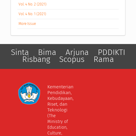
Vol. 4 No. 2 (2021)
Vol. 4 No. 1 (2021)
More Issue
Sinta
Bima
Arjuna
PDDIKTI
Risbang
Scopus
Rama
Kementerian
Pendidikan,
Kebudayaan,
Riset, dan
Teknologi
(The
Ministry of
Education,
Culture,