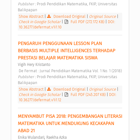
Publisher : 
Prodi Pendidikan Matematika, FKIP, Universitas 
Balikpapan 
Show Abstract
|
Download Original
|
Original Source
|
Check in Google Scholar
|
Full PDF (272.172 KB)
|
DOI:
10.36277/defermat.v1i1.10
PENGARUH PENGGUNAAN LESSON PLAN 
BERBASIS MULTIPLE INTELLIGENCES TERHADAP 
PRESTASI BELAJAR MATEMATIKA SISWA 
Vigih Hery Kristanto
 De Fermat : Jurnal Pendidikan Matematika Vol. 1 No. 1 (2018) 
Publisher : 
Prodi Pendidikan Matematika, FKIP, Universitas 
Balikpapan 
Show Abstract
|
Download Original
|
Original Source
|
Check in Google Scholar
|
Full PDF (245.207 KB)
|
DOI:
10.36277/defermat.v1i1.12
MENYAMBUT PISA 2018: PENGEMBANGAN LITERASI 
MATEMATIKA UNTUK MENDUKUNG KECAKAPAN 
ABAD 21 
;
Enika Wulandari
Raekha Azka