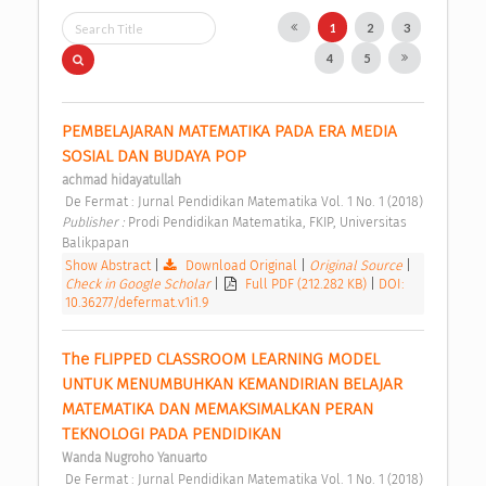
1
2
3
4
5
PEMBELAJARAN MATEMATIKA PADA ERA MEDIA 
SOSIAL DAN BUDAYA POP 
achmad hidayatullah
 De Fermat : Jurnal Pendidikan Matematika Vol. 1 No. 1 (2018) 
Publisher : 
Prodi Pendidikan Matematika, FKIP, Universitas 
Balikpapan 
Show Abstract
|
Download Original
|
Original Source
|
Check in Google Scholar
|
Full PDF (212.282 KB)
|
DOI:
10.36277/defermat.v1i1.9
The FLIPPED CLASSROOM LEARNING MODEL 
UNTUK MENUMBUHKAN KEMANDIRIAN BELAJAR 
MATEMATIKA DAN MEMAKSIMALKAN PERAN 
TEKNOLOGI PADA PENDIDIKAN 
Wanda Nugroho Yanuarto
 De Fermat : Jurnal Pendidikan Matematika Vol. 1 No. 1 (2018) 