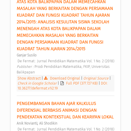
ATAS KOTA BALIKPAPAN DALAM MEMECAHKAN 
MASALAH YANG BERKAITAN DENGAN PERSAMAAN 
KUADRAT DAN FUNGSI KUADRAT TAHUN AJARAN 
2014/2015: ANALISIS KESULITAN SISWA SEKOLAH 
MENENGAH ATAS KOTA BALIKPAPAN DALAM 
MEMECAHKAN MASALAH YANG BERKAITAN 
DENGAN PERSAMAAN KUADRAT DAN FUNGSI 
KUADRAT TAHUN AJARAN 2014/2015 
Ganjar Susilo
 De Fermat : Jurnal Pendidikan Matematika Vol. 1 No. 2 (2018) 
Publisher : 
Prodi Pendidikan Matematika, FKIP, Universitas 
Balikpapan 
Show Abstract
|
Download Original
|
Original Source
|
Check in Google Scholar
|
Full PDF (377.727 KB)
|
DOI:
10.36277/defermat.v1i2.19
PENGEMBANGAN BAHAN AJAR KALKULUS 
DIFERENSIAL BERBASIS ANIMASI DENGAN 
PENDEKATAN KONTEKSTUAL DAN KEARIFAN LOKAL 
;
Anik Novianti
Ali Shodikin
 De Fermat : Jurnal Pendidikan Matematika Vol. 1 No. 2 (2018) 