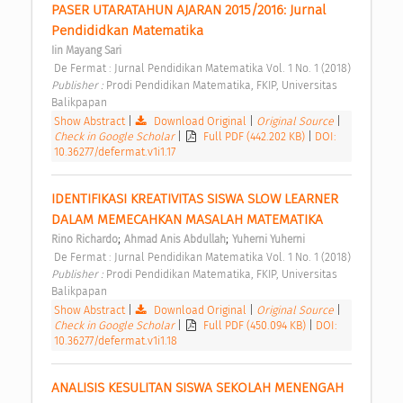
PASER UTARATAHUN AJARAN 2015/2016: Jurnal 
Pendididkan Matematika 
Iin Mayang Sari
 De Fermat : Jurnal Pendidikan Matematika Vol. 1 No. 1 (2018) 
Publisher : 
Prodi Pendidikan Matematika, FKIP, Universitas 
Balikpapan 
Show Abstract
|
Download Original
|
Original Source
|
Check in Google Scholar
|
Full PDF (442.202 KB)
|
DOI:
10.36277/defermat.v1i1.17
IDENTIFIKASI KREATIVITAS SISWA SLOW LEARNER 
DALAM MEMECAHKAN MASALAH MATEMATIKA 
;
;
Rino Richardo
Ahmad Anis Abdullah
Yuherni Yuherni
 De Fermat : Jurnal Pendidikan Matematika Vol. 1 No. 1 (2018) 
Publisher : 
Prodi Pendidikan Matematika, FKIP, Universitas 
Balikpapan 
Show Abstract
|
Download Original
|
Original Source
|
Check in Google Scholar
|
Full PDF (450.094 KB)
|
DOI:
10.36277/defermat.v1i1.18
ANALISIS KESULITAN SISWA SEKOLAH MENENGAH 