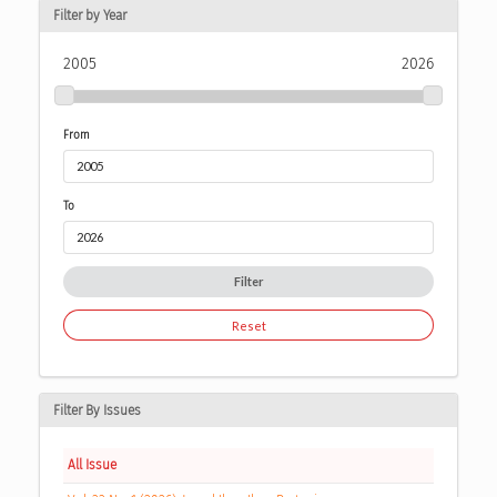
Filter by Year
2005
2026
From
To
Filter
Reset
Filter By Issues
All Issue