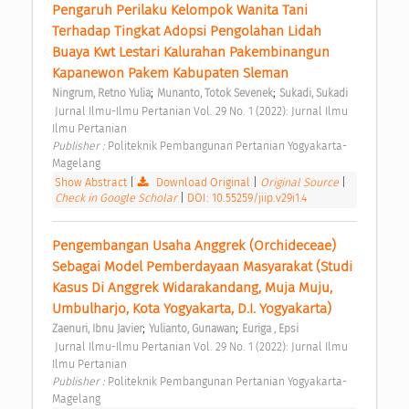
Pengaruh Perilaku Kelompok Wanita Tani 
Terhadap Tingkat Adopsi Pengolahan Lidah 
Buaya Kwt Lestari Kalurahan Pakembinangun 
Kapanewon Pakem Kabupaten Sleman 
;
;
Ningrum, Retno Yulia
Munanto, Totok Sevenek
Sukadi, Sukadi
 Jurnal Ilmu-Ilmu Pertanian Vol. 29 No. 1 (2022): Jurnal Ilmu 
Ilmu Pertanian 
Publisher : 
Politeknik Pembangunan Pertanian Yogyakarta-
Magelang 
Show Abstract
|
Download Original
|
Original Source
|
Check in Google Scholar
|
DOI: 10.55259/jiip.v29i1.4
Pengembangan Usaha Anggrek (Orchideceae) 
Sebagai Model Pemberdayaan Masyarakat (Studi 
Kasus Di Anggrek Widarakandang, Muja Muju, 
Umbulharjo, Kota Yogyakarta, D.I. Yogyakarta) 
;
;
Zaenuri, Ibnu Javier
Yulianto, Gunawan
Euriga , Epsi
 Jurnal Ilmu-Ilmu Pertanian Vol. 29 No. 1 (2022): Jurnal Ilmu 
Ilmu Pertanian 
Publisher : 
Politeknik Pembangunan Pertanian Yogyakarta-
Magelang 