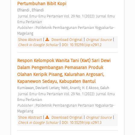
Pertumbuhan Bibit Kopi 
Efriandi , Efriandi
 Jurnal Ilmu-Ilmu Pertanian Vol. 29 No. 1 (2022): Jurnal Ilmu 
Ilmu Pertanian 
Publisher : 
Politeknik Pembangunan Pertanian Yogyakarta-
Magelang 
Show Abstract
|
Download Original
|
Original Source
|
Check in Google Scholar
|
DOI: 10.55259/jiip.v29i1.2
Respon Kelompok Wanita Tani (Kwt) Sari Dewi 
Dalam Pengembangan Pemasaran Produk 
Olahan Keripik Pisang, Kalurahan Argosari, 
Kapanewon Sedayu, Kabupaten Bantul 
;
;
Kurniawan, Devianti Lerian
Yekti, Ananti
H. E Akoso, Galuh
 Jurnal Ilmu-Ilmu Pertanian Vol. 29 No. 1 (2022): Jurnal Ilmu 
Ilmu Pertanian 
Publisher : 
Politeknik Pembangunan Pertanian Yogyakarta-
Magelang 
Show Abstract
|
Download Original
|
Original Source
|
Check in Google Scholar
|
DOI: 10.55259/jiip.v29i1.3