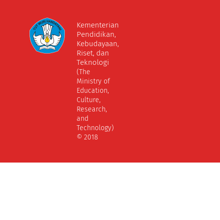
Kementerian
Pendidikan,
Kebudayaan,
Riset, dan
Teknologi
(The
Ministry of
Education,
Culture,
Research,
and
Technology)
© 2018