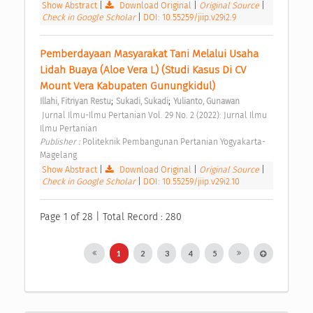
Show Abstract
|
Download Original
|
Original Source
|
Check in Google Scholar
|
DOI: 10.55259/jiip.v29i2.9
Pemberdayaan Masyarakat Tani Melalui Usaha 
Lidah Buaya (Aloe Vera L) (Studi Kasus Di CV 
Mount Vera Kabupaten Gunungkidul) 
;
;
Illahi, Fitriyan Restu
Sukadi, Sukadi
Yulianto, Gunawan
 Jurnal Ilmu-Ilmu Pertanian Vol. 29 No. 2 (2022): Jurnal Ilmu 
Ilmu Pertanian 
Publisher : 
Politeknik Pembangunan Pertanian Yogyakarta-
Magelang 
Show Abstract
|
Download Original
|
Original Source
|
Check in Google Scholar
|
DOI: 10.55259/jiip.v29i2.10
Page 1 of 28 | Total Record : 280
1
2
3
4
5