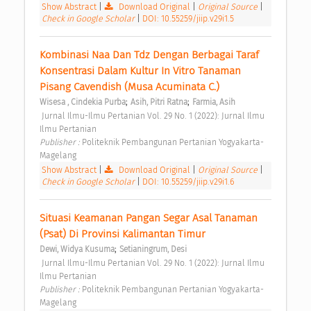
Show Abstract
|
Download Original
|
Original Source
|
Check in Google Scholar
|
DOI: 10.55259/jiip.v29i1.5
Kombinasi Naa Dan Tdz Dengan Berbagai Taraf 
Konsentrasi Dalam Kultur In Vitro Tanaman 
Pisang Cavendish (Musa Acuminata C.) 
;
;
Wisesa , Cindekia Purba
Asih, Pitri Ratna
Farmia, Asih
 Jurnal Ilmu-Ilmu Pertanian Vol. 29 No. 1 (2022): Jurnal Ilmu 
Ilmu Pertanian 
Publisher : 
Politeknik Pembangunan Pertanian Yogyakarta-
Magelang 
Show Abstract
|
Download Original
|
Original Source
|
Check in Google Scholar
|
DOI: 10.55259/jiip.v29i1.6
Situasi Keamanan Pangan Segar Asal Tanaman 
(Psat) Di Provinsi Kalimantan Timur 
;
Dewi, Widya Kusuma
Setianingrum, Desi
 Jurnal Ilmu-Ilmu Pertanian Vol. 29 No. 1 (2022): Jurnal Ilmu 
Ilmu Pertanian 
Publisher : 
Politeknik Pembangunan Pertanian Yogyakarta-
Magelang 