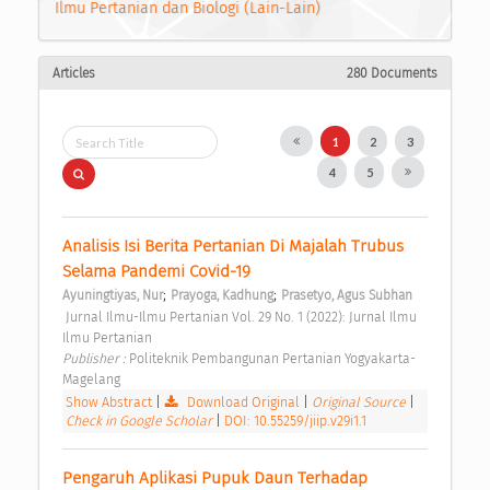
Ilmu Pertanian dan Biologi (Lain-Lain)
Articles
280 Documents
1
2
3
4
5
Analisis Isi Berita Pertanian Di Majalah Trubus 
Selama Pandemi Covid-19 
;
;
Ayuningtiyas, Nur
Prayoga, Kadhung
Prasetyo, Agus Subhan
 Jurnal Ilmu-Ilmu Pertanian Vol. 29 No. 1 (2022): Jurnal Ilmu 
Ilmu Pertanian 
Publisher : 
Politeknik Pembangunan Pertanian Yogyakarta-
Magelang 
Show Abstract
|
Download Original
|
Original Source
|
Check in Google Scholar
|
DOI: 10.55259/jiip.v29i1.1
Pengaruh Aplikasi Pupuk Daun Terhadap 