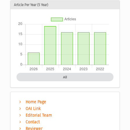
Article Per Year (5 Year)
All
Home Page
OAI Link
Editorial Team
Contact
Reviewer