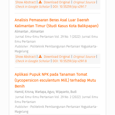
Show Abstract
|
Download Original
|
Original Source
|
Check in Google Scholar
|
DOI: 10.55259/jiip.v29i1.7
Analisis Pemasaran Beras Asal Luar Daerah 
Kalimantan Timur (Studi Kasus Kota Balikpapan) 
Alimantan , Alimantan
 Jurnal Ilmu-Ilmu Pertanian Vol. 29 No. 1 (2022): Jurnal Ilmu 
Ilmu Pertanian 
Publisher : 
Politeknik Pembangunan Pertanian Yogyakarta-
Magelang 
Show Abstract
|
Download Original
|
Original Source
|
Check in Google Scholar
|
DOI: 10.55259/jiip.v29i1.8
Aplikasi Pupuk NPK pada Tanaman Tomat 
(Lycopersicon esculentum Mill.) terhadap Mutu 
Benih 
;
;
Hamid, Krisna
Wartapa, Agus
Wijayanto, Budi
 Jurnal Ilmu-Ilmu Pertanian Vol. 29 No. 2 (2022): Jurnal Ilmu 
Ilmu Pertanian 
Publisher : 
Politeknik Pembangunan Pertanian Yogyakarta-
Magelang 