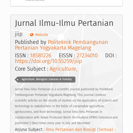
Jurnal Ilmu-Ilmu Pertanian
jiip
Website
Published by
Politeknik Pembangunan
Pertanian Yogyakarta Magelang
ISSN :
18581226
EISSN :
27234010
DOI :
https://doi.org/10.55259/jiip
Core Subject :
Agriculture,
Agriculture, Biological Sciences & Forestry
Jurnal Ilmu-Ilmu Pertanian is a scientific journal published by Politeknik
Pembangunan Pertanian Yogyakarta Magelang. This journal contains
scientific articles on the results of studies on the application of science and
technology to stakeholders in the fields of sustainable agriculture,
agribusiness, and food technology. Jurnal Ilmu-Ilmu Pertanian in
collaboration with Ikatan Produsen Benih Hortikultura (IPBH) Indonesia and
published 2 (two) times every year in July and December
Arjuna Subject :
Ilmu Pertanian dan Biologi (Semua) -