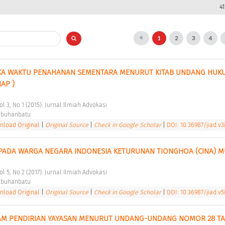
4
1
2
3
4
KA WAKTU PENAHANAN SEMENTARA MENURUT KITAB UNDANG HUKU
AP ) 
ol 3, No 1 (2015): Jurnal Ilmiah Advokasi 
abuhanbatu 
load Original
|
Original Source
|
Check in Google Scholar
|
DOI: 10.36987/jiad.v3
PADA WARGA NEGARA INDONESIA KETURUNAN TIONGHOA (CINA) M
ol 5, No 2 (2017): Jurnal Ilmiah Advokasi 
abuhanbatu 
load Original
|
Original Source
|
Check in Google Scholar
|
DOI: 10.36987/jiad.v5i
AM PENDIRIAN YAYASAN MENURUT UNDANG-UNDANG NOMOR 28 TA