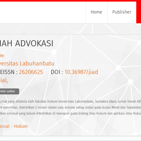
Home
Publisher
IAH ADVOKASI
ite
versitas Labuhanbatu
SSN :
26206625
DOI :
10.36987/jiad
ial,
inal Justice
urnal yang dikelola oleh Fakultas Hukum Universitas Labuhanbatu, Sumatera Utara. Jurnal Ilmiah A
sil penelitian, diterbitkan 2 nomor dalam satu volume setiap bulan pada bulan Maret dan September.
itian orisinal yang belum diterbitkan di manapun pada bidang Ilmu Hukum dan aplikasi ilmu Huk
osial - Hukum