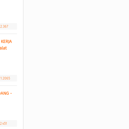
i2.367
KERJA 
at 
i1.2065
ANG - 
2.451