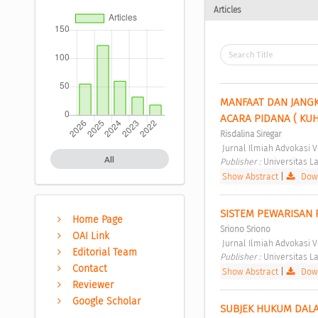
Articles
MANFAAT DAN JANG
ACARA PIDANA ( KUH
Risdalina Siregar
 Jurnal Ilmiah Advokasi V
All
Publisher : 
Universitas L
Show Abstract
|
Down
SISTEM PEWARISAN 
Home Page
Sriono Sriono
OAI Link
 Jurnal Ilmiah Advokasi V
Editorial Team
Publisher : 
Universitas L
Contact
Show Abstract
|
Down
Reviewer
Google Scholar
SUBJEK HUKUM DAL