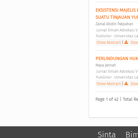
EKSISTENSI MAJELI
SUATU TINJAUAN YU
Zainal Abidin Pakpahan
 Jurnal Ilmiah Advokasi V
Publisher : 
Universitas L
Show Abstract
|
Down
PERLINDUNGAN HUKU
Maya Jannah
 Jurnal Ilmiah Advokasi V
Publisher : 
Universitas L
Show Abstract
|
Down
Page 1 of 42 | Total Re
Sinta
Bi