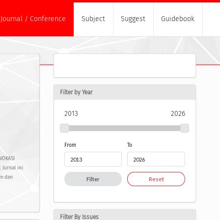
Journal / Conference
Subject
Suggest
Guidebook
Filter by Year
2013
2026
From
To
DVOKASI
 Jurnal ini
um dan
Filter
Reset
Filter By Issues