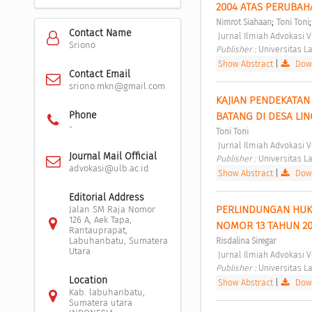
2004 ATAS PERUBA
;
Nimrot Siahaan
Toni Toni
Contact Name
 Jurnal Ilmiah Advokasi V
Sriono
Publisher : 
Universitas L
Show Abstract
|
Down
Contact Email
sriono.mkn@gmail.com
KAJIAN PENDEKATAN
Phone
BATANG DI DESA LI
-
Toni Toni
 Jurnal Ilmiah Advokasi V
Journal Mail Official
Publisher : 
Universitas L
advokasi@ulb.ac.id
Show Abstract
|
Down
Editorial Address
PERLINDUNGAN HUK
Jalan SM Raja Nomor
126 A, Aek Tapa,
NOMOR 13 TAHUN 20
Rantauprapat,
Labuhanbatu, Sumatera
Risdalina Siregar
Utara
 Jurnal Ilmiah Advokasi V
Publisher : 
Universitas L
Location
Show Abstract
|
Down
Kab. labuhanbatu,
Sumatera utara