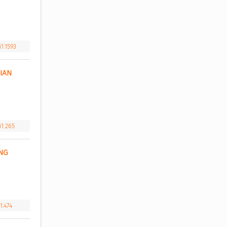
i1.1593
AN 
i1.265
G 
1.474