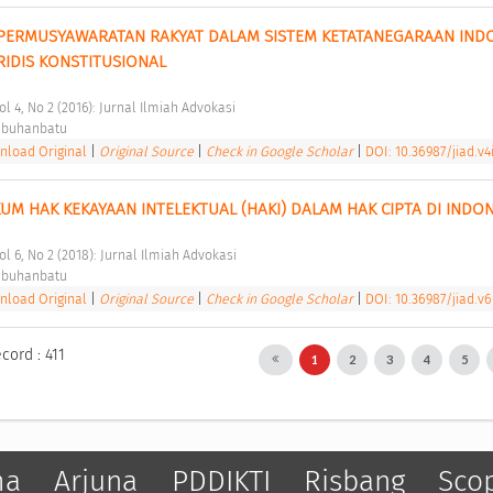
S PERMUSYAWARATAN RAKYAT DALAM SISTEM KETATANEGARAAN INDO
RIDIS KONSTITUSIONAL 
ol 4, No 2 (2016): Jurnal Ilmiah Advokasi 
abuhanbatu 
load Original
|
Original Source
|
Check in Google Scholar
|
DOI: 10.36987/jiad.v4
M HAK KEKAYAAN INTELEKTUAL (HAKI) DALAM HAK CIPTA DI INDON
ol 6, No 2 (2018): Jurnal Ilmiah Advokasi 
abuhanbatu 
load Original
|
Original Source
|
Check in Google Scholar
|
DOI: 10.36987/jiad.v6
cord : 411
1
2
3
4
5
ma
Arjuna
PDDIKTI
Risbang
Sco