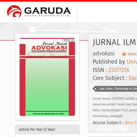
JURNAL ILM
advokasi
Webs
Published by
Uni
ISSN :
23377216
EI
Core Subject :
Soc
Law, Crime, Criminology & Crim
Jurnal Ilmiah ADVOKASI adalah j
menerima artikel ilmiah dari ha
fokus mempublikasi hasil penel
Perundang-undangan.
Arjuna Subject :
Ilmu S
Article Per Year (5 Year)