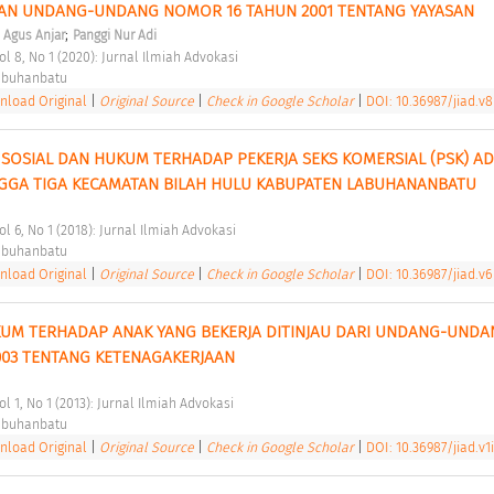
HAN UNDANG-UNDANG NOMOR 16 TAHUN 2001 TENTANG YAYASAN 
;
;
Agus Anjar
Panggi Nur Adi
ol 8, No 1 (2020): Jurnal Ilmiah Advokasi 
abuhanbatu 
load Original
|
Original Source
|
Check in Google Scholar
|
DOI: 10.36987/jiad.v8
 SOSIAL DAN HUKUM TERHADAP PEKERJA SEKS KOMERSIAL (PSK) ADI
NGGA TIGA KECAMATAN BILAH HULU KABUPATEN LABUHANANBATU 
ol 6, No 1 (2018): Jurnal Ilmiah Advokasi 
abuhanbatu 
load Original
|
Original Source
|
Check in Google Scholar
|
DOI: 10.36987/jiad.v6
UM TERHADAP ANAK YANG BEKERJA DITINJAU DARI UNDANG-UNDAN
03 TENTANG KETENAGAKERJAAN 
ol 1, No 1 (2013): Jurnal Ilmiah Advokasi 
abuhanbatu 
load Original
|
Original Source
|
Check in Google Scholar
|
DOI: 10.36987/jiad.v1i