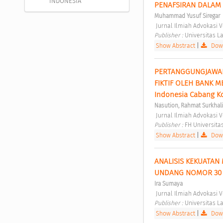
INDONESIA
PENAFSIRAN DALAM 
Muhammad Yusuf Siregar
 Jurnal Ilmiah Advokasi V
Publisher : 
Universitas L
Show Abstract
|
Down
PERTANGGUNGJAWABA
FIKTIF OLEH BANK 
Indonesia Cabang K
Nasution, Rahmat Surkhal
 Jurnal Ilmiah Advokasi V
Publisher : 
FH Universita
Show Abstract
|
Down
ANALISIS KEKUATAN
UNDANG NOMOR 30 
Ira Sumaya
 Jurnal Ilmiah Advokasi V
Publisher : 
Universitas L
Show Abstract
|
Down