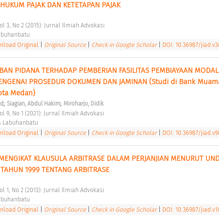
HUKUM PAJAK DAN KETETAPAN PAJAK 
ol 3, No 2 (2015): Jurnal Ilmiah Advokasi 
abuhanbatu 
load Original
|
Original Source
|
Check in Google Scholar
|
DOI: 10.36987/jiad.v3
N PIDANA TERHADAP PEMBERIAN FASILITAS PEMBIAYAAN MODAL 
MENGENAI PROSEDUR DOKUMEN DAN JAMINAN (Studi di Bank Muamal
ota Medan) 
;
;
id
Siagian, Abdul Hakim
Miroharjo, Didik
ol 9, No 1 (2021): Jurnal Ilmiah Advokasi 
s Labuhanbatu 
load Original
|
Original Source
|
Check in Google Scholar
|
DOI: 10.36987/jiad.v9
 MENGIKAT KLAUSULA ARBITRASE DALAM PERJANJIAN MENURUT UND
TAHUN 1999 TENTANG ARBITRASE 
ol 1, No 2 (2013): Jurnal Ilmiah Advokasi 
abuhanbatu 
load Original
|
Original Source
|
Check in Google Scholar
|
DOI: 10.36987/jiad.v1i