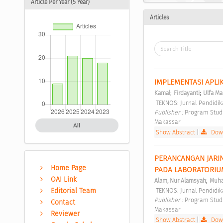
Article Per Year (5 Year)
Articles
IMPLEMENTASI APLIK
;
;
Kamal
Firdayanti
Ulfa Ma
 TEKNOS: Jurnal Pendidika
Publisher : 
Program Studi
Makassar 
All
Show Abstract
|
Down
PERANCANGAN JARIN
Home Page
PADA LABORATORIUM
OAI Link
;
Alam, Nur Alamsyah
Muha
 TEKNOS: Jurnal Pendidika
Editorial Team
Publisher : 
Program Studi
Contact
Makassar 
Reviewer
Show Abstract
|
Down