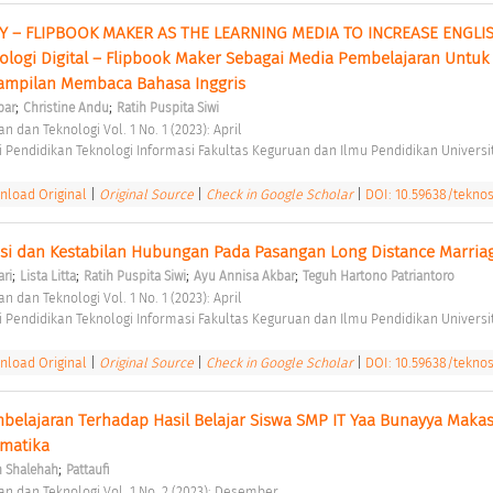
 – FLIPBOOK MAKER AS THE LEARNING MEDIA TO INCREASE ENGLIS
ologi Digital – Flipbook Maker Sebagai Media Pembelajaran Untuk 
ampilan Membaca Bahasa Inggris 
;
;
bar
Christine Andu
Ratih Puspita Siwi
n dan Teknologi Vol. 1 No. 1 (2023): April 
 Pendidikan Teknologi Informasi Fakultas Keguruan dan Ilmu Pendidikan Universit
load Original
|
Original Source
|
Check in Google Scholar
|
DOI: 10.59638/teknos
si dan Kestabilan Hubungan Pada Pasangan Long Distance Marria
;
;
;
;
ri
Lista Litta
Ratih Puspita Siwi
Ayu Annisa Akbar
Teguh Hartono Patriantoro
n dan Teknologi Vol. 1 No. 1 (2023): April 
 Pendidikan Teknologi Informasi Fakultas Keguruan dan Ilmu Pendidikan Universit
load Original
|
Original Source
|
Check in Google Scholar
|
DOI: 10.59638/teknos.
elajaran Terhadap Hasil Belajar Siswa SMP IT Yaa Bunayya Makas
matika 
;
h Shalehah
Pattaufi
an dan Teknologi Vol. 1 No. 2 (2023): Desember 