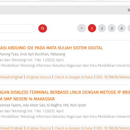
6
1
2
3
4
ASI ARDUINO IDE PADA MATA KULIAH SISTEM DIGITAL 
;
;
haning Tyas
Andi Apri Buckhari
Pattasang
n dan Teknologi Vol. 1 No. 1 (2023): April 
 Pendidikan Teknologi Informasi Fakultas Keguruan dan Ilmu Pendidikan Universit
load Original
|
Original Source
|
Check in Google Scholar
|
DOI: 10.59638/teknos.
GAN DISKLESS TERMINAL BERBASIS LINUX DENGAN METODE IP BRID
 SMP NEGERI 14 MAKASSAR 
;
;
;
mmad Fajerin
Ade Akbar Sair
Al Magfira. HM
Muh Iqram
n dan Teknologi Vol. 1 No. 1 (2023): April 
 Pendidikan Teknologi Informasi Fakultas Keguruan dan Ilmu Pendidikan Universit
load Original
|
Original Source
|
Check in Google Scholar
|
DOI: 10.59638/teknos.