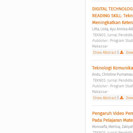
DIGITAL TECHNOLOGY
READING SKILL: Tekn
Meningkatkan Keter
;
Litta, Lista
Ayu Annisa Ak
 TEKNOS: Jurnal Pendidika
Publisher : 
Program Studi
Makassar 
Show Abstract
|
Down
Teknologi Komunika
Andu, Christine Purnamasa
 TEKNOS: Jurnal Pendidika
Publisher : 
Program Studi
Makassar 
Show Abstract
|
Down
Pengaruh Video Pemb
Pada Pelajaran Mate
;
Monoarfa, Merrisa
Zakiya
 TEKNOS: Jurnal Pendidik