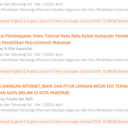
n dan Teknologi Vol. 1 No. 1 (2023): April 
 Pendidikan Teknologi Informasi Fakultas Keguruan dan Ilmu Pendidikan Universit
load Original
|
Original Source
|
Check in Google Scholar
|
DOI: 10.59638/teknos.
 Pembelajaran Video Tutorial Pada Mata Kuliah Komputer Pembel
i Pendidikan Fkip Unismuh Makassar 
;
wi
M. Rifai Inayatullah
n dan Teknologi Vol. 1 No. 1 (2023): April 
 Pendidikan Teknologi Informasi Fakultas Keguruan dan Ilmu Pendidikan Universit
load Original
|
Original Source
|
Check in Google Scholar
|
DOI: 10.59638/teknos.
JARINGAN INTERNET, BIAYA DAN FITUR LAYANAN MESIN EDC TERHA
N AGEN BRILINK DI KOTA PAREPARE 
;
nsa
Puspita Siwi, Ratih
n dan Teknologi Vol. 1 No. 1 (2023): April 
 Pendidikan Teknologi Informasi Fakultas Keguruan dan Ilmu Pendidikan Universit
load Original
|
Original Source
|
Check in Google Scholar
|
DOI: 10.59638/teknos.