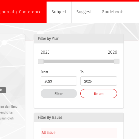
Journal / Conference
Subject
Suggest
Guidebook
Filter by Year
2023
2026
From
To
ia
Filter
Reset
uan dan Ilmu
pendidikan
Filter By Issues
kukan oleh
All Issue