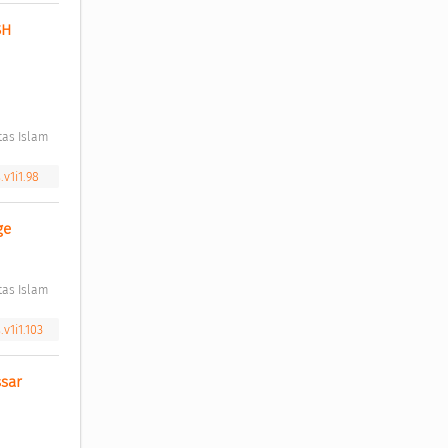
H 
as Islam 
.v1i1.98
ge 
as Islam 
v1i1.103
sar 