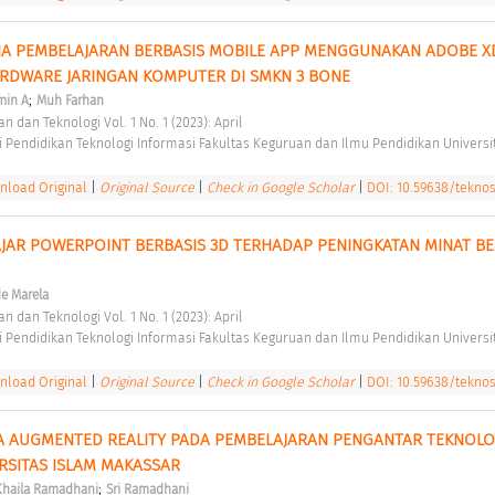
A PEMBELAJARAN BERBASIS MOBILE APP MENGGUNAKAN ADOBE XD
RDWARE JARINGAN KOMPUTER DI SMKN 3 BONE 
;
min A
Muh Farhan
n dan Teknologi Vol. 1 No. 1 (2023): April 
 Pendidikan Teknologi Informasi Fakultas Keguruan dan Ilmu Pendidikan Universit
load Original
|
Original Source
|
Check in Google Scholar
|
DOI: 10.59638/teknos.
AR POWERPOINT BERBASIS 3D TERHADAP PENINGKATAN MINAT BEL
e Marela
n dan Teknologi Vol. 1 No. 1 (2023): April 
 Pendidikan Teknologi Informasi Fakultas Keguruan dan Ilmu Pendidikan Universit
load Original
|
Original Source
|
Check in Google Scholar
|
DOI: 10.59638/teknos.
 AUGMENTED REALITY PADA PEMBELAJARAN PENGANTAR TEKNOLOG
RSITAS ISLAM MAKASSAR 
;
Khaila Ramadhani
Sri Ramadhani