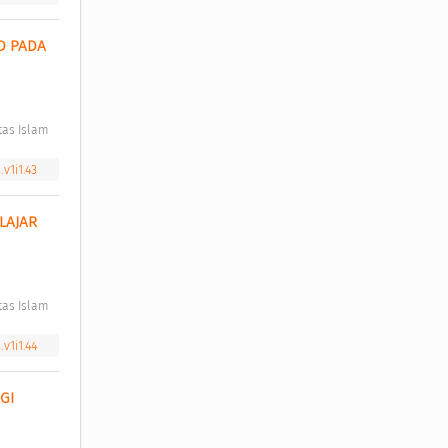
 PADA 
as Islam 
v1i1.43
AJAR 
as Islam 
v1i1.44
I 