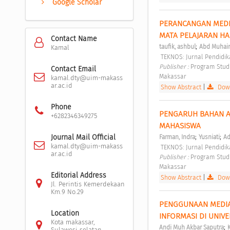
Google Scholar
PERANCANGAN MEDI
MATA PELAJARAN HA
Contact Name
;
taufik, ashbul
Abd Muhai
Kamal
 TEKNOS: Jurnal Pendidika
Publisher : 
Program Studi
Contact Email
Makassar 
kamal.dty@uim-makass
ar.ac.id
Show Abstract
|
Down
Phone
PENGARUH BAHAN AJ
+6282346349275
MAHASISWA 
;
;
Journal Mail Official
Farman, Indra
Yusniati
Ad
kamal.dty@uim-makass
 TEKNOS: Jurnal Pendidika
ar.ac.id
Publisher : 
Program Studi
Makassar 
Editorial Address
Show Abstract
|
Down
Jl. Perintis Kemerdekaan
Km.9 No.29
PENGGUNAAN MEDIA
Location
INFORMASI DI UNIVE
Kota makassar,
;
Andi Muh Akbar Saputra
Sulawesi selatan