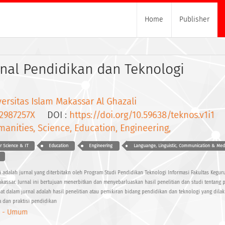
Home
Publisher
nal Pendidikan dan Teknologi
ersitas Islam Makassar Al Ghazali
2987257X
DOI :
https://doi.org/10.59638/teknos.v1i1
anities, Science, Education, Engineering,
 Science & IT
Education
Engineering
Languange, Linguistic, Communication & Med
 adalah jurnal yang diterbitakn oleh Program Studi Pendidikan Teknologi Informasi Fakultas Kegur
kassar. Jurnal ini bertujuan menerbitkan dan menyebarluaskan hasil penelitian dan studi tentang 
uat dalam jurnal adalah hasil penelitian atau pemikiran bidang pendidikan dan teknologi yang dila
a dan praktisi pendidikan
 - Umum