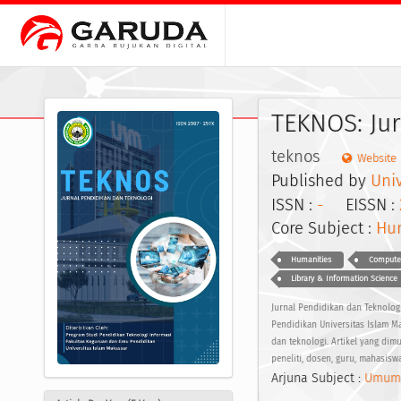
TEKNOS: Jur
teknos
Website
Published by
Univ
ISSN :
-
EISSN :
Core Subject :
Hum
Humanities
Computer
Library & Information Science
Jurnal Pendidikan dan Teknologi
Pendidikan Universitas Islam Ma
dan teknologi. Artikel yang dim
peneliti, dosen, guru, mahasisw
Arjuna Subject :
Umum