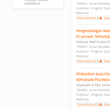
 TEKNOS: Jurnal Pendidika
INDONESIA
Publisher : 
Program Studi
Makassar 
Show Abstract
|
Down
Pengembangan Media
Di Jurusan Teknolog
;
Ardiansa
Ratih Puspita Si
 TEKNOS: Jurnal Pendidika
Publisher : 
Program Studi
Makassar 
Show Abstract
|
Down
PENGARUH KUALITAS 
KEPUASAN PELANGGA
;
Inayatullah, M Rifai
Ardia
 TEKNOS: Jurnal Pendidika
Publisher : 
Program Studi
Makassar 
Show Abstract
|
Down