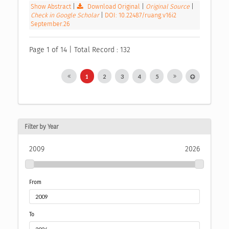
Show Abstract
|
Download Original
|
Original Source
|
Check in Google Scholar
|
DOI: 10.22487/ruang.v16i2
September.26
Page 1 of 14 | Total Record : 132
1
2
3
4
5
Filter by Year
2009
2026
From
To