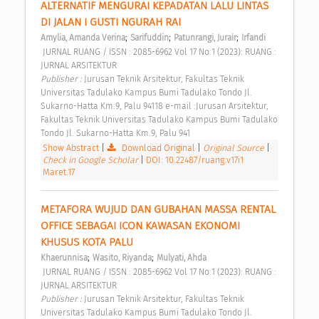
ALTERNATIF MENGURAI KEPADATAN LALU LINTAS 
DI JALAN I GUSTI NGURAH RAI 
;
;
;
Amylia, Amanda Verina
Sarifuddin
Patunrangi, Jurair
Irfandi
 JURNAL RUANG / ISSN : 2085-6962 Vol 17 No 1 (2023): RUANG : 
JURNAL ARSITEKTUR 
Publisher : 
Jurusan Teknik Arsitektur, Fakultas Teknik 
Universitas Tadulako Kampus Bumi Tadulako Tondo Jl. 
Sukarno-Hatta Km.9, Palu 94118 e-mail :Jurusan Arsitektur, 
Fakultas Teknik Universitas Tadulako Kampus Bumi Tadulako 
Tondo Jl. Sukarno-Hatta Km.9, Palu 941 
Show Abstract
|
Download Original
|
Original Source
|
Check in Google Scholar
|
DOI: 10.22487/ruang.v17i1
Maret.17
METAFORA WUJUD DAN GUBAHAN MASSA RENTAL 
OFFICE SEBAGAI ICON KAWASAN EKONOMI 
KHUSUS KOTA PALU 
;
;
Khaerunnisa
Wasito, Riyanda
Mulyati, Ahda
 JURNAL RUANG / ISSN : 2085-6962 Vol 17 No 1 (2023): RUANG : 
JURNAL ARSITEKTUR 
Publisher : 
Jurusan Teknik Arsitektur, Fakultas Teknik 
Universitas Tadulako Kampus Bumi Tadulako Tondo Jl. 