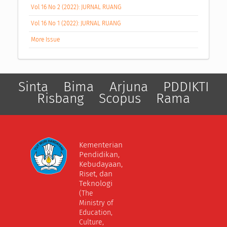
Vol 16 No 2 (2022): JURNAL RUANG
Vol 16 No 1 (2022): JURNAL RUANG
More Issue
Sinta
Bima
Arjuna
PDDIKTI
Risbang
Scopus
Rama
Kementerian
Pendidikan,
Kebudayaan,
Riset, dan
Teknologi
(The
Ministry of
Education,
Culture,