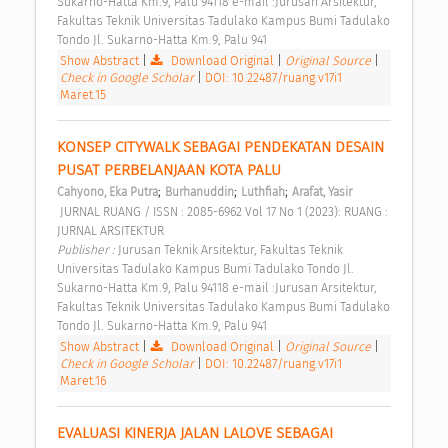
Sukarno-Hatta Km.9, Palu 94118 e-mail :Jurusan Arsitektur, 
Fakultas Teknik Universitas Tadulako Kampus Bumi Tadulako 
Tondo Jl. Sukarno-Hatta Km.9, Palu 941 
Show Abstract
|
Download Original
|
Original Source
|
Check in Google Scholar
|
DOI: 10.22487/ruang.v17i1
Maret.15
KONSEP CITYWALK SEBAGAI PENDEKATAN DESAIN 
PUSAT PERBELANJAAN KOTA PALU 
;
;
;
Cahyono, Eka Putra
Burhanuddin
Luthfiah
Arafat, Yasir
 JURNAL RUANG / ISSN : 2085-6962 Vol 17 No 1 (2023): RUANG : 
JURNAL ARSITEKTUR 
Publisher : 
Jurusan Teknik Arsitektur, Fakultas Teknik 
Universitas Tadulako Kampus Bumi Tadulako Tondo Jl. 
Sukarno-Hatta Km.9, Palu 94118 e-mail :Jurusan Arsitektur, 
Fakultas Teknik Universitas Tadulako Kampus Bumi Tadulako 
Tondo Jl. Sukarno-Hatta Km.9, Palu 941 
Show Abstract
|
Download Original
|
Original Source
|
Check in Google Scholar
|
DOI: 10.22487/ruang.v17i1
Maret.16
EVALUASI KINERJA JALAN LALOVE SEBAGAI 