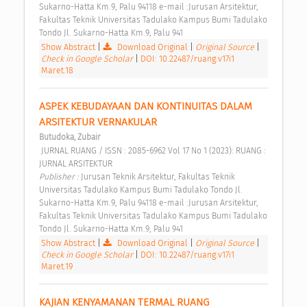
Sukarno-Hatta Km.9, Palu 94118 e-mail :Jurusan Arsitektur, 
Fakultas Teknik Universitas Tadulako Kampus Bumi Tadulako 
Tondo Jl. Sukarno-Hatta Km.9, Palu 941 
Show Abstract
|
Download Original
|
Original Source
|
Check in Google Scholar
|
DOI: 10.22487/ruang.v17i1
Maret.18
ASPEK KEBUDAYAAN DAN KONTINUITAS DALAM 
ARSITEKTUR VERNAKULAR 
Butudoka, Zubair
 JURNAL RUANG / ISSN : 2085-6962 Vol 17 No 1 (2023): RUANG : 
JURNAL ARSITEKTUR 
Publisher : 
Jurusan Teknik Arsitektur, Fakultas Teknik 
Universitas Tadulako Kampus Bumi Tadulako Tondo Jl. 
Sukarno-Hatta Km.9, Palu 94118 e-mail :Jurusan Arsitektur, 
Fakultas Teknik Universitas Tadulako Kampus Bumi Tadulako 
Tondo Jl. Sukarno-Hatta Km.9, Palu 941 
Show Abstract
|
Download Original
|
Original Source
|
Check in Google Scholar
|
DOI: 10.22487/ruang.v17i1
Maret.19
KAJIAN KENYAMANAN TERMAL RUANG 