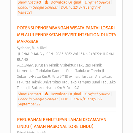
Show Abstract
|
Download Original
|
Original Source
|
Check in Google Scholar
|
DOI: 10.22487/ruang.v17i1
Maret.21
POTENSI PENGEMBANGAN WISATA PANTAI LOSARI 
MELALUI PENDEKATAN REVISIT INTENTION DI KOTA 
MAKASSAR 
Syahdan, Muh. Rizal
 JURNAL RUANG / ISSN : 2085-6962 Vol 16 No 2 (2022): JURNAL 
RUANG 
Publisher : 
Jurusan Teknik Arsitektur, Fakultas Teknik 
Universitas Tadulako Kampus Bumi Tadulako Tondo Jl. 
Sukarno-Hatta Km.9, Palu 94118 e-mail :Jurusan Arsitektur, 
Fakultas Teknik Universitas Tadulako Kampus Bumi Tadulako 
Tondo Jl. Sukarno-Hatta Km.9, Palu 941 
Show Abstract
|
Download Original
|
Original Source
|
Check in Google Scholar
|
DOI: 10.22487/ruang.v16i2
September.22
PERUBAHAN PENUTUPAN LAHAN KECAMATAN 
LINDU (TAMAN NASIONAL LORE LINDU) 
;
Faisal, Moh.
Luthfi