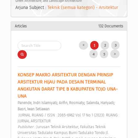
Green Architecture, and Landscape Architecture
Arjuna Subject :
Teknik (semua kategori) - Arsitektur
Articles
132 Documents
1
2
3
4
5
KONSEP MAKRO ARSITEKTUR DENGAN PRINSIP 
ARSITEKTUR HIJAU PADA DESAIN TERMINAL 
ANGKUTAN DARAT TIPE B KABUPATEN TOJO UNA-
UNA 
;
;
;
Panende, Indri Islamiyati
Arifin, Rosmiaty
Salenda, Hariyadi
Basri, Iwan Setiawan
 JURNAL RUANG / ISSN : 2085-6962 Vol 17 No 1 (2023): RUANG : 
JURNAL ARSITEKTUR 
Publisher : 
Jurusan Teknik Arsitektur, Fakultas Teknik 
Universitas Tadulako Kampus Bumi Tadulako Tondo Jl. 