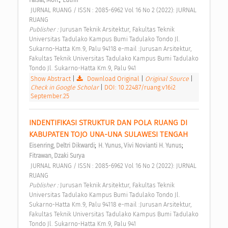
 JURNAL RUANG / ISSN : 2085-6962 Vol 16 No 2 (2022): JURNAL 
RUANG 
Publisher : 
Jurusan Teknik Arsitektur, Fakultas Teknik 
Universitas Tadulako Kampus Bumi Tadulako Tondo Jl. 
Sukarno-Hatta Km.9, Palu 94118 e-mail :Jurusan Arsitektur, 
Fakultas Teknik Universitas Tadulako Kampus Bumi Tadulako 
Tondo Jl. Sukarno-Hatta Km.9, Palu 941 
Show Abstract
|
Download Original
|
Original Source
|
Check in Google Scholar
|
DOI: 10.22487/ruang.v16i2
September.25
INDENTIFIKASI STRUKTUR DAN POLA RUANG DI 
KABUPATEN TOJO UNA-UNA SULAWESI TENGAH 
;
;
Eisenring, Deltri Dikwardi
H. Yunus, Vivi Novianti H. Yunus
Fitrawan, Dzaki Surya
 JURNAL RUANG / ISSN : 2085-6962 Vol 16 No 2 (2022): JURNAL 
RUANG 
Publisher : 
Jurusan Teknik Arsitektur, Fakultas Teknik 
Universitas Tadulako Kampus Bumi Tadulako Tondo Jl. 
Sukarno-Hatta Km.9, Palu 94118 e-mail :Jurusan Arsitektur, 
Fakultas Teknik Universitas Tadulako Kampus Bumi Tadulako 
Tondo Jl. Sukarno-Hatta Km.9, Palu 941 