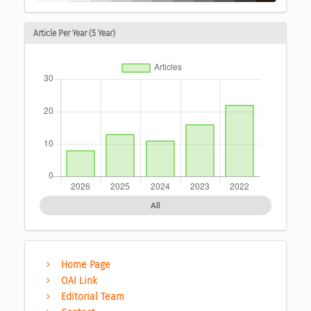
Article Per Year (5 Year)
All
Home Page
OAI Link
Editorial Team