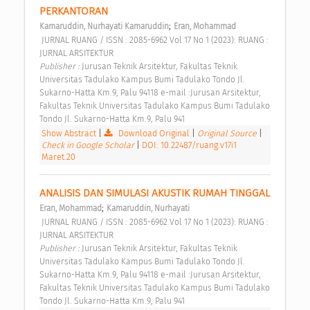
PERKANTORAN 
;
Kamaruddin, Nurhayati Kamaruddin
Eran, Mohammad
 JURNAL RUANG / ISSN : 2085-6962 Vol 17 No 1 (2023): RUANG : 
JURNAL ARSITEKTUR 
Publisher : 
Jurusan Teknik Arsitektur, Fakultas Teknik 
Universitas Tadulako Kampus Bumi Tadulako Tondo Jl. 
Sukarno-Hatta Km.9, Palu 94118 e-mail :Jurusan Arsitektur, 
Fakultas Teknik Universitas Tadulako Kampus Bumi Tadulako 
Tondo Jl. Sukarno-Hatta Km.9, Palu 941 
Show Abstract
|
Download Original
|
Original Source
|
Check in Google Scholar
|
DOI: 10.22487/ruang.v17i1
Maret.20
ANALISIS DAN SIMULASI AKUSTIK RUMAH TINGGAL 
;
Eran, Mohammad
Kamaruddin, Nurhayati
 JURNAL RUANG / ISSN : 2085-6962 Vol 17 No 1 (2023): RUANG : 
JURNAL ARSITEKTUR 
Publisher : 
Jurusan Teknik Arsitektur, Fakultas Teknik 
Universitas Tadulako Kampus Bumi Tadulako Tondo Jl. 
Sukarno-Hatta Km.9, Palu 94118 e-mail :Jurusan Arsitektur, 
Fakultas Teknik Universitas Tadulako Kampus Bumi Tadulako 
Tondo Jl. Sukarno-Hatta Km.9, Palu 941 