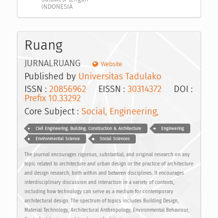
INDONESIA
Ruang
JURNALRUANG
Website
Published by
Universitas Tadulako
ISSN :
20856962
EISSN :
30314372
DOI :
Prefix 10.33292
Core Subject :
Social, Engineering,
Civil Engineering, Building, Construction & Architecture
Engineering
Environmental Science
Social Sciences
The journal encourages rigorous, substantial, and original research on any
topic related to architecture and urban design or the practice of architecture
and design research, both within and between disciplines. It encourages
interdisciplinary discussion and interaction in a variety of contexts,
including how technology can serve as a medium for contemporary
architectural design. The spectrum of topics includes Building Design,
Material Technology, Architectural Anthropology, Environmental Behaviour,