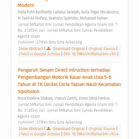
Modern 
;
;
;
Della Putri Aprillianti
Lailatus Sa'adah
Aulia Tegas Wicaksono
;
;
M. Fadli Al-Ghifary
Syahidin Syahidin
Muhamad Farhan
 Jurnal Miftahul Ilmi: Jurnal Pendidikan Agama Islam Vol. 1 
No. 3 (2024): Juli : Jurnal Miftahul Ilmi: Jurnal Pendidikan 
Agama Islam 
Publisher : 
STIKes Ibnu Sina Ajibarang 
Show Abstract
|
Download Original
|
Original Source
|
Check in Google Scholar
|
DOI: 10.59841/miftahulilmi.v1i3.3
Pengaruh Senam Direct Intruction terhadap 
Pengembangan Motorik Kasar Anak Usia 5-6 
Tahun di TK Cerdas Ceria Tapian Nauli Kecamatan 
Sipoholon 
;
;
Rosa Enjelina Silaban
Uranus Zamili
Emmi Silvia Herlina
 Jurnal Miftahul Ilmi: Jurnal Pendidikan Agama Islam Vol. 1 
No. 3 (2024): Juli : Jurnal Miftahul Ilmi: Jurnal Pendidikan 
Agama Islam 
Publisher : 
STIKes Ibnu Sina Ajibarang 
Show Abstract
|
Download Original
|
Original Source
|
Check in Google Scholar
|
DOI: 10.59841/miftahulilmi.v1i3.4