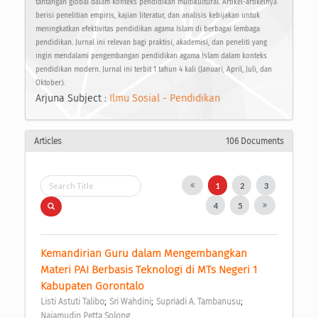
tantangan global dalam konteks pendidikan multikultural. Artikel-artikelnya
berisi penelitian empiris, kajian literatur, dan analisis kebijakan untuk
meningkatkan efektivitas pendidikan agama Islam di berbagai lembaga
pendidikan. Jurnal ini relevan bagi praktisi, akademisi, dan peneliti yang
ingin mendalami pengembangan pendidikan agama Islam dalam konteks
pendidikan modern. Jurnal ini terbit 1 tahun 4 kali (Januari, April, Juli, dan
Oktober).
Arjuna Subject :
Ilmu Sosial - Pendidikan
Articles
106 Documents
1
2
3
4
5
Kemandirian Guru dalam Mengembangkan 
Materi PAI Berbasis Teknologi di MTs Negeri 1 
Kabupaten Gorontalo 
;
;
;
Listi Astuti Talibo
Sri Wahdini
Supriadi A. Tambanusu
Najamudin Petta Solong