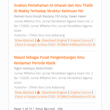
Analisis Pemahaman Al-Ghazali dan Abu Thalib 
Al-Makky Terhadap Struktur Keilmuan PAI 
;
;
Meiviani Nurul Aisyah Maulana
Fitri Aulia
Irawan Irawan
 Jurnal Miftahul Ilmi: Jurnal Pendidikan Agama Islam Vol. 2 
No. 1 (2025): Jurnal Miftahul Ilmi: Jurnal Pendidikan Agama 
Islam 
Publisher : 
STIKes Ibnu Sina Ajibarang 
Show Abstract
|
Download Original
|
Original Source
|
Check in Google Scholar
|
DOI: 10.59841/miftahulilmi.v2i1.33
Masjid Sebagai Pusat Pengembangan Ilmu 
Keislaman Periode Klasik 
;
Teguh Handoyo
Abdul Khobir
 Jurnal Miftahul Ilmi: Jurnal Pendidikan Agama Islam Vol. 2 
No. 1 (2025): Jurnal Miftahul Ilmi: Jurnal Pendidikan Agama 
Islam 
Publisher : 
STIKes Ibnu Sina Ajibarang 
Show Abstract
|
Download Original
|
Original Source
|
Check in Google Scholar
|
DOI: 10.59841/miftahulilmi.v2i1.34
Page 1 of 11 | Total Record : 106