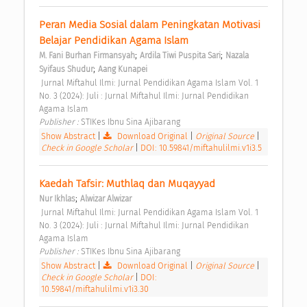
Peran Media Sosial dalam Peningkatan Motivasi 
Belajar Pendidikan Agama Islam 
;
;
M. Fani Burhan Firmansyah
Ardila Tiwi Puspita Sari
Nazala 
;
Syifaus Shudur
Aang Kunapei
 Jurnal Miftahul Ilmi: Jurnal Pendidikan Agama Islam Vol. 1 
No. 3 (2024): Juli : Jurnal Miftahul Ilmi: Jurnal Pendidikan 
Agama Islam 
Publisher : 
STIKes Ibnu Sina Ajibarang 
Show Abstract
|
Download Original
|
Original Source
|
Check in Google Scholar
|
DOI: 10.59841/miftahulilmi.v1i3.5
Kaedah Tafsir: Muthlaq dan Muqayyad 
;
Nur Ikhlas
Alwizar Alwizar
 Jurnal Miftahul Ilmi: Jurnal Pendidikan Agama Islam Vol. 1 
No. 3 (2024): Juli : Jurnal Miftahul Ilmi: Jurnal Pendidikan 
Agama Islam 
Publisher : 
STIKes Ibnu Sina Ajibarang 
Show Abstract
|
Download Original
|
Original Source
|
Check in Google Scholar
|
DOI:
10.59841/miftahulilmi.v1i3.30