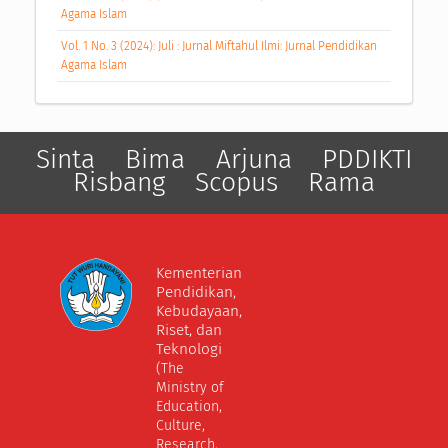
Agama Islam
Vol. 1 No. 3 (2024): Juli : Jurnal Miftahul Ilmi: Jurnal Pendidikan
Agama Islam
Sinta
Bima
Arjuna
PDDIKTI
Risbang
Scopus
Rama
Kementerian
Pendidikan,
Kebudayaan,
Riset, dan
Teknologi
(The
Ministry of
Education,
Culture,
Research,