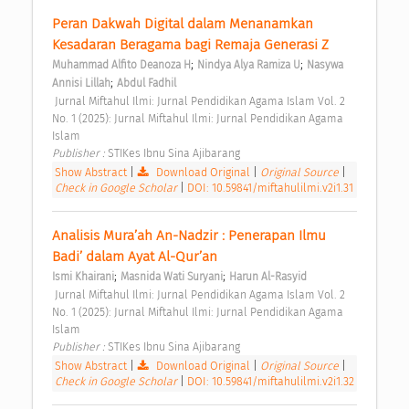
Peran Dakwah Digital dalam Menanamkan 
Kesadaran Beragama bagi Remaja Generasi Z 
;
;
Muhammad Alfito Deanoza H
Nindya Alya Ramiza U
Nasywa 
;
Annisi Lillah
Abdul Fadhil
 Jurnal Miftahul Ilmi: Jurnal Pendidikan Agama Islam Vol. 2 
No. 1 (2025): Jurnal Miftahul Ilmi: Jurnal Pendidikan Agama 
Islam 
Publisher : 
STIKes Ibnu Sina Ajibarang 
Show Abstract
|
Download Original
|
Original Source
|
Check in Google Scholar
|
DOI: 10.59841/miftahulilmi.v2i1.31
Analisis Mura’ah An-Nadzir : Penerapan Ilmu 
Badi’ dalam Ayat Al-Qur’an 
;
;
Ismi Khairani
Masnida Wati Suryani
Harun Al-Rasyid
 Jurnal Miftahul Ilmi: Jurnal Pendidikan Agama Islam Vol. 2 
No. 1 (2025): Jurnal Miftahul Ilmi: Jurnal Pendidikan Agama 
Islam 
Publisher : 
STIKes Ibnu Sina Ajibarang 
Show Abstract
|
Download Original
|
Original Source
|
Check in Google Scholar
|
DOI: 10.59841/miftahulilmi.v2i1.32