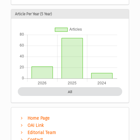
Article Per Year (5 Year)
All
Home Page
OAI Link
Editorial Team
Contact