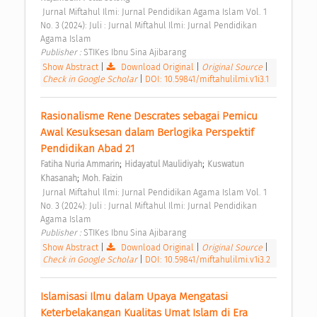
 Jurnal Miftahul Ilmi: Jurnal Pendidikan Agama Islam Vol. 1 
No. 3 (2024): Juli : Jurnal Miftahul Ilmi: Jurnal Pendidikan 
Agama Islam 
Publisher : 
STIKes Ibnu Sina Ajibarang 
Show Abstract
|
Download Original
|
Original Source
|
Check in Google Scholar
|
DOI: 10.59841/miftahulilmi.v1i3.1
Rasionalisme Rene Descrates sebagai Pemicu 
Awal Kesuksesan dalam Berlogika Perspektif 
Pendidikan Abad 21 
;
;
Fatiha Nuria Ammarin
Hidayatul Maulidiyah
Kuswatun 
;
Khasanah
Moh. Faizin
 Jurnal Miftahul Ilmi: Jurnal Pendidikan Agama Islam Vol. 1 
No. 3 (2024): Juli : Jurnal Miftahul Ilmi: Jurnal Pendidikan 
Agama Islam 
Publisher : 
STIKes Ibnu Sina Ajibarang 
Show Abstract
|
Download Original
|
Original Source
|
Check in Google Scholar
|
DOI: 10.59841/miftahulilmi.v1i3.2
Islamisasi Ilmu dalam Upaya Mengatasi 
Keterbelakangan Kualitas Umat Islam di Era 