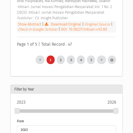
;
;
;
Andi Puspitasari
Nia Kurniati
Mardiyyah Hasnawai
Sulastri
 Intisari: Jurnal Inovasi Pengabdian Masyarakat Vol. 1 No. 2 
(2023): Intisari: Jurnal Inovasi Pengabdian Masyarakat 
Publisher : 
CV. Insight Publisher 
Show Abstract
|
Download Original
|
Original Source
|
Check in Google Scholar
|
DOI: 10.58227/intisari.v1i2.80
Page 1 of 5 | Total Record : 47
1
2
3
4
5
Filter by Year
2023
2026
From