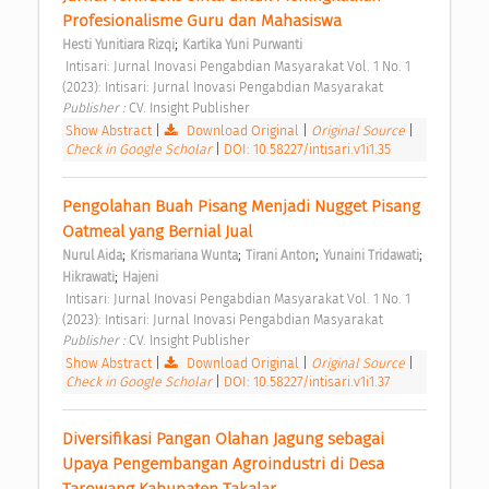
Profesionalisme Guru dan Mahasiswa 
;
Hesti Yunitiara Rizqi
Kartika Yuni Purwanti
 Intisari: Jurnal Inovasi Pengabdian Masyarakat Vol. 1 No. 1 
(2023): Intisari: Jurnal Inovasi Pengabdian Masyarakat 
Publisher : 
CV. Insight Publisher 
Show Abstract
|
Download Original
|
Original Source
|
Check in Google Scholar
|
DOI: 10.58227/intisari.v1i1.35
Pengolahan Buah Pisang Menjadi Nugget Pisang 
Oatmeal yang Bernial Jual 
;
;
;
;
Nurul Aida
Krismariana Wunta
Tirani Anton
Yunaini Tridawati
;
Hikrawati
Hajeni
 Intisari: Jurnal Inovasi Pengabdian Masyarakat Vol. 1 No. 1 
(2023): Intisari: Jurnal Inovasi Pengabdian Masyarakat 
Publisher : 
CV. Insight Publisher 
Show Abstract
|
Download Original
|
Original Source
|
Check in Google Scholar
|
DOI: 10.58227/intisari.v1i1.37
Diversifikasi Pangan Olahan Jagung sebagai 
Upaya Pengembangan Agroindustri di Desa 