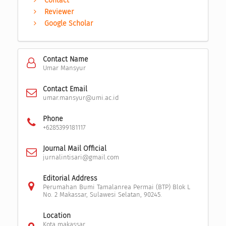
Contact
Reviewer
Google Scholar
Contact Name
Umar Mansyur
Contact Email
umar.mansyur@umi.ac.id
Phone
+6285399181117
Journal Mail Official
jurnalintisari@gmail.com
Editorial Address
Perumahan Bumi Tamalanrea Permai (BTP) Blok L
No. 2 Makassar, Sulawesi Selatan, 90245.
Location
Kota makassar,