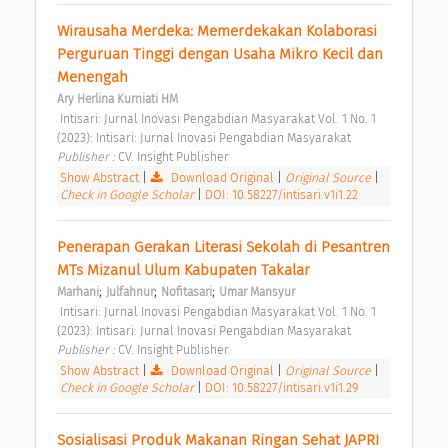
Wirausaha Merdeka: Memerdekakan Kolaborasi 
Perguruan Tinggi dengan Usaha Mikro Kecil dan 
Menengah 
Ary Herlina Kurniati HM
 Intisari: Jurnal Inovasi Pengabdian Masyarakat Vol. 1 No. 1 
(2023): Intisari: Jurnal Inovasi Pengabdian Masyarakat 
Publisher : 
CV. Insight Publisher 
Show Abstract
|
Download Original
|
Original Source
|
Check in Google Scholar
|
DOI: 10.58227/intisari.v1i1.22
Penerapan Gerakan Literasi Sekolah di Pesantren 
MTs Mizanul Ulum Kabupaten Takalar 
;
;
;
Marhani
Julfahnur
Nofitasari
Umar Mansyur
 Intisari: Jurnal Inovasi Pengabdian Masyarakat Vol. 1 No. 1 
(2023): Intisari: Jurnal Inovasi Pengabdian Masyarakat 
Publisher : 
CV. Insight Publisher 
Show Abstract
|
Download Original
|
Original Source
|
Check in Google Scholar
|
DOI: 10.58227/intisari.v1i1.29
Sosialisasi Produk Makanan Ringan Sehat JAPRI 