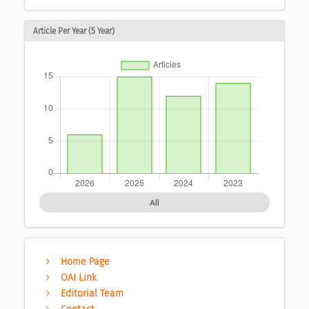
Article Per Year (5 Year)
All
Home Page
OAI Link
Editorial Team