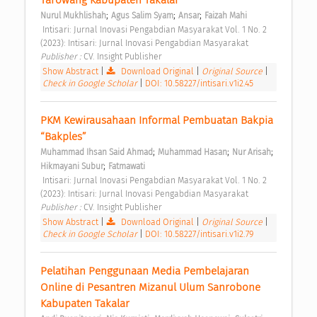
Tarowang Kabupaten Takalar 
;
;
;
Nurul Mukhlishah
Agus Salim Syam
Ansar
Faizah Mahi
 Intisari: Jurnal Inovasi Pengabdian Masyarakat Vol. 1 No. 2 
(2023): Intisari: Jurnal Inovasi Pengabdian Masyarakat 
Publisher : 
CV. Insight Publisher 
Show Abstract
|
Download Original
|
Original Source
|
Check in Google Scholar
|
DOI: 10.58227/intisari.v1i2.45
PKM Kewirausahaan Informal Pembuatan Bakpia 
“Bakples” 
;
;
;
Muhammad Ihsan Said Ahmad
Muhammad Hasan
Nur Arisah
;
Hikmayani Subur
Fatmawati
 Intisari: Jurnal Inovasi Pengabdian Masyarakat Vol. 1 No. 2 
(2023): Intisari: Jurnal Inovasi Pengabdian Masyarakat 
Publisher : 
CV. Insight Publisher 
Show Abstract
|
Download Original
|
Original Source
|
Check in Google Scholar
|
DOI: 10.58227/intisari.v1i2.79
Pelatihan Penggunaan Media Pembelajaran 
Online di Pesantren Mizanul Ulum Sanrobone 
Kabupaten Takalar 