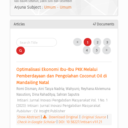
kali dalam setahun, yakni Juni dan Desember.
Arjuna Subject :
Umum - Umum
Articles
47 Documents
1
2
3
4
5
Optimalisasi Ekonomi Ibu-Ibu PKK Melalui 
Pemberdayaan dan Pengolahan Coconut Oil di 
Mandailing Natal 
;
;
;
Romi Disman
Aini Tasya Nadria
Wahyuni
Reyhana Alviemuna 
;
;
Nasution
Dina Rahaditya
Sahran Saputra
 Intisari: Jurnal Inovasi Pengabdian Masyarakat Vol. 1 No. 1 
(2023): Intisari: Jurnal Inovasi Pengabdian Masyarakat 
Publisher : 
CV. Insight Publisher 
Show Abstract
|
Download Original
|
Original Source
|
Check in Google Scholar
|
DOI: 10.58227/intisari.v1i1.21