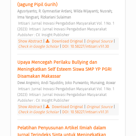
(Jagung Pipil Gurih) 
;
;
;
;
Agusriyanto
R. Gymnastiar Ardani
Wilda Wijayanti
Nusrah
;
Irma Yangsari
Rizkariani Sulaiman
 Intisari: Jurnal Inovasi Pengabdian Masyarakat Vol. 1 No. 1 
(2023): Intisari: Jurnal Inovasi Pengabdian Masyarakat 
Publisher : 
CV. Insight Publisher 
Show Abstract
|
Download Original
|
Original Source
|
Check in Google Scholar
|
DOI: 10.58227/intisari.v1i1.30
Upaya Mencegah Perilaku Bullying dan 
Meningkatkan Self Esteem Siswa SMP YP PGRI 
Disamakan Makassar 
;
;
;
;
Dewi Angreini
Andi Tajuddin
Joko Purwanto
Munaing
Aswar
 Intisari: Jurnal Inovasi Pengabdian Masyarakat Vol. 1 No. 1 
(2023): Intisari: Jurnal Inovasi Pengabdian Masyarakat 
Publisher : 
CV. Insight Publisher 
Show Abstract
|
Download Original
|
Original Source
|
Check in Google Scholar
|
DOI: 10.58227/intisari.v1i1.31
Pelatihan Penyusunan Artikel Ilmiah dalam 
Jurnal Terindeks Sinta untuk Meningkatkan 