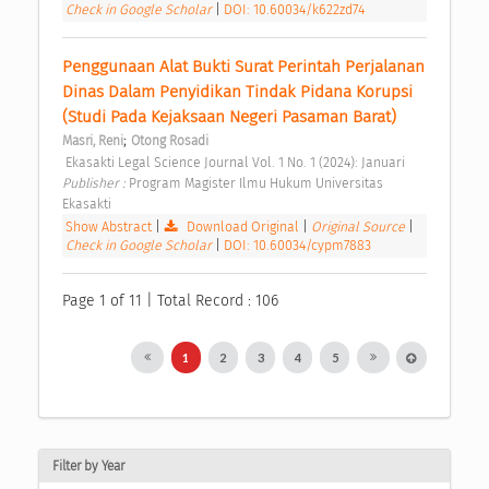
Check in Google Scholar
|
DOI: 10.60034/k622zd74
Penggunaan Alat Bukti Surat Perintah Perjalanan 
Dinas Dalam Penyidikan Tindak Pidana Korupsi 
(Studi Pada Kejaksaan Negeri Pasaman Barat) 
;
Masri, Reni
Otong Rosadi
 Ekasakti Legal Science Journal Vol. 1 No. 1 (2024): Januari 
Publisher : 
Program Magister Ilmu Hukum Universitas 
Ekasakti 
Show Abstract
|
Download Original
|
Original Source
|
Check in Google Scholar
|
DOI: 10.60034/cypm7883
Page 1 of 11 | Total Record : 106
1
2
3
4
5
Filter by Year