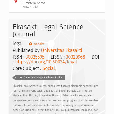
Sumatera barat
INDONESIA
Ekasakti Legal Science
Journal
legal
Website
Published by
Universitas Ekasakti
ISSN :
30325595
EISSN :
30320968
DOI
:
https://doi.org/10.60034/legal
Core Subject :
Social,
Law, Crime, Criminology & Criminal Justice
Ekasakti Legal Science Journal sudah terbit secara electronic sebagai Open
Journal System (OJS) sejak tahun 2017 di bawah pengelolaan Program
Magister Ilmu Hukum, Universitas Ekasakti. Dalam rangka peningkatan
pengelolaan jurnal serta liniaritas pengelolaan program studi. Tujuan dari
publikasi Jurnal ini adalah untuk memberikan ruang mempublikasikan
pemikiran kritis hasil penelitian orisinal, maupun gagasan konseptual dari