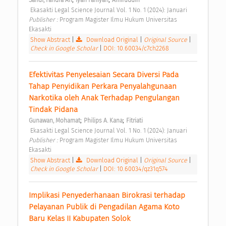
Sandi, Fandra Ari
Iyah Faniyah
Amiruddin
 Ekasakti Legal Science Journal Vol. 1 No. 1 (2024): Januari 
Publisher : 
Program Magister Ilmu Hukum Universitas 
Ekasakti 
Show Abstract
|
Download Original
|
Original Source
|
Check in Google Scholar
|
DOI: 10.60034/c7ch2268
Efektivitas Penyelesaian Secara Diversi Pada 
Tahap Penyidikan Perkara Penyalahgunaan 
Narkotika oleh Anak Terhadap Pengulangan 
Tindak Pidana 
;
;
Gunawan, Mohamat
Philips A. Kana
Fitriati
 Ekasakti Legal Science Journal Vol. 1 No. 1 (2024): Januari 
Publisher : 
Program Magister Ilmu Hukum Universitas 
Ekasakti 
Show Abstract
|
Download Original
|
Original Source
|
Check in Google Scholar
|
DOI: 10.60034/qz31q574
Implikasi Penyederhanaan Birokrasi terhadap 
Pelayanan Publik di Pengadilan Agama Koto 
Baru Kelas II Kabupaten Solok 