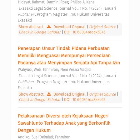
;
;
Hidayat, Rahmat
Darmini Roza
Philips A. Kana
 Ekasakti Legal Science Journal Vol. 1 No. 1 (2024): Januari 
Publisher : 
Program Magister Ilmu Hukum Universitas 
Ekasakti 
Show Abstract
|
Download Original
|
Original Source
|
Check in Google Scholar
|
DOI: 10.60034/eqdx5045
Penerapan Unsur Tindak Pidana Perbuatan 
Memiliki Menguasai Mempunyai Persediaan 
Padanya atau Menyimpan Senjata Api Tanpa Izin 
;
;
Wahyudi, Weli
Fahmiron
Neni Vesna Madjid
 Ekasakti Legal Science Journal Vol. 1 No. 1 (2024): Januari 
Publisher : 
Program Magister Ilmu Hukum Universitas 
Ekasakti 
Show Abstract
|
Download Original
|
Original Source
|
Check in Google Scholar
|
DOI: 10.60034/da8kkb52
Pelaksanaan Diversi oleh Kejaksaan Negeri 
Sawahlunto Terhadap Anak yang Berkonflik 
Dengan Hukum 
;
;
Andiko
Susi Delmiati
Fahmiron