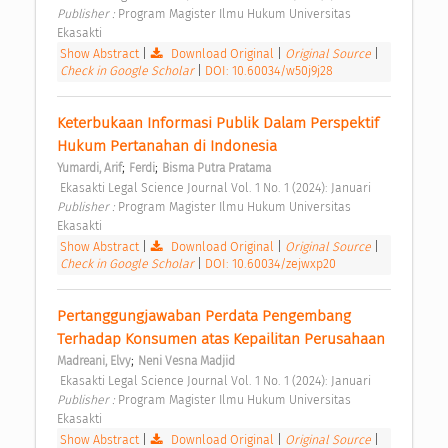
Publisher : 
Program Magister Ilmu Hukum Universitas 
Ekasakti 
Show Abstract
|
Download Original
|
Original Source
|
Check in Google Scholar
|
DOI: 10.60034/w50j9j28
Keterbukaan Informasi Publik Dalam Perspektif 
Hukum Pertanahan di Indonesia 
;
;
Yumardi, Arif
Ferdi
Bisma Putra Pratama
 Ekasakti Legal Science Journal Vol. 1 No. 1 (2024): Januari 
Publisher : 
Program Magister Ilmu Hukum Universitas 
Ekasakti 
Show Abstract
|
Download Original
|
Original Source
|
Check in Google Scholar
|
DOI: 10.60034/zejwxp20
Pertanggungjawaban Perdata Pengembang 
Terhadap Konsumen atas Kepailitan Perusahaan 
;
Madreani, Elvy
Neni Vesna Madjid
 Ekasakti Legal Science Journal Vol. 1 No. 1 (2024): Januari 
Publisher : 
Program Magister Ilmu Hukum Universitas 
Ekasakti 
Show Abstract
|
Download Original
|
Original Source
|