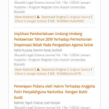
 Ekasakti Legal Science Journal Vol. 1 No. 1 (2024): Januari 
Publisher : 
Program Magister Ilmu Hukum Universitas 
Ekasakti 
Show Abstract
|
Download Original
|
Original Source
|
Check in Google Scholar
|
DOI: 10.60034/mybmh347
Implikasi Pemberlakuan Undang-Undang 
Perkawinan Tahun 2019 Terhadap Permohonan 
Dispensasi Nikah Pada Pengadilan Agama Solok 
;
;
Fadila Rusyda
Darmini Roza
Syofiarti
 Ekasakti Legal Science Journal Vol. 1 No. 1 (2024): Januari 
Publisher : 
Program Magister Ilmu Hukum Universitas 
Ekasakti 
Show Abstract
|
Download Original
|
Original Source
|
Check in Google Scholar
|
DOI: 10.60034/c4rc9n75
Penerapan Pidana oleh Hakim Terhadap Anggota 
Polri Penyalahguna Narkotika  Dengan Bukti 
Surat 
;
Rafendi, Teguh Chaisar
Iyah Faniyah
 Ekasakti Legal Science Journal Vol. 1 No. 1 (2024): Januari 