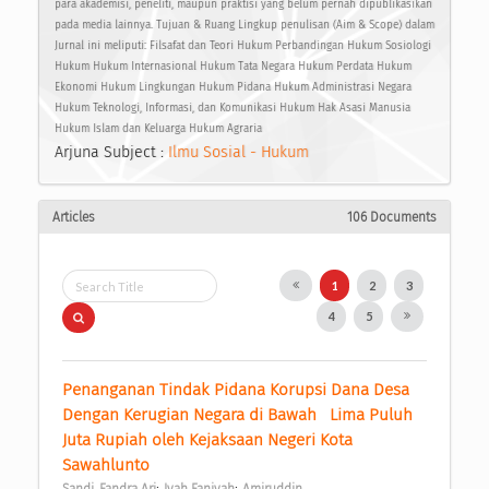
para akademisi, peneliti, maupun praktisi yang belum pernah dipublikasikan
pada media lainnya. Tujuan & Ruang Lingkup penulisan (Aim & Scope) dalam
Jurnal ini meliputi: Filsafat dan Teori Hukum Perbandingan Hukum Sosiologi
Hukum Hukum Internasional Hukum Tata Negara Hukum Perdata Hukum
Ekonomi Hukum Lingkungan Hukum Pidana Hukum Administrasi Negara
Hukum Teknologi, Informasi, dan Komunikasi Hukum Hak Asasi Manusia
Hukum Islam dan Keluarga Hukum Agraria
Arjuna Subject :
Ilmu Sosial - Hukum
Articles
106 Documents
1
2
3
4
5
Penanganan Tindak Pidana Korupsi Dana Desa 
Dengan Kerugian Negara di Bawah   Lima Puluh 
Juta Rupiah oleh Kejaksaan Negeri Kota 
Sawahlunto 
;
;