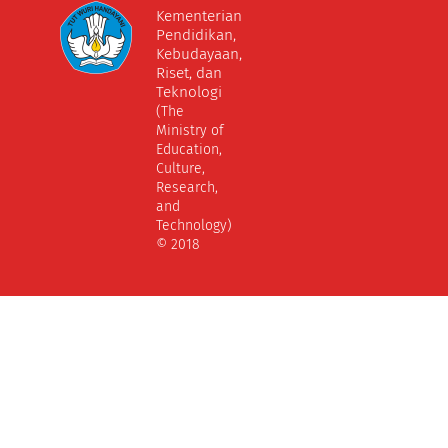
Kementerian
Pendidikan,
Kebudayaan,
Riset, dan
Teknologi
(The
Ministry of
Education,
Culture,
Research,
and
Technology)
© 2018