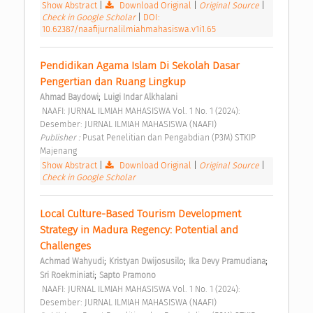
Show Abstract
|
Download Original
|
Original Source
|
Check in Google Scholar
|
DOI:
10.62387/naafijurnalilmiahmahasiswa.v1i1.65
Pendidikan Agama Islam Di Sekolah Dasar 
Pengertian dan Ruang Lingkup 
;
Ahmad Baydowi
Luigi Indar Alkhalani
 NAAFI: JURNAL ILMIAH MAHASISWA Vol. 1 No. 1 (2024): 
Desember: JURNAL ILMIAH MAHASISWA (NAAFI) 
Publisher : 
Pusat Penelitian dan Pengabdian (P3M) STKIP 
Majenang 
Show Abstract
|
Download Original
|
Original Source
|
Check in Google Scholar
Local Culture-Based Tourism Development 
Strategy in Madura Regency: Potential and 
Challenges 
;
;
;
Achmad Wahyudi
Kristyan Dwijosusilo
Ika Devy Pramudiana
;
Sri Roekminiati
Sapto Pramono
 NAAFI: JURNAL ILMIAH MAHASISWA Vol. 1 No. 1 (2024): 
Desember: JURNAL ILMIAH MAHASISWA (NAAFI) 