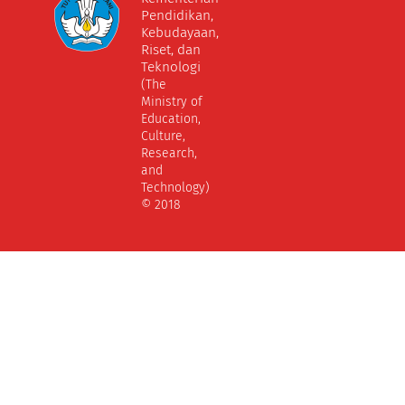
Pendidikan,
Kebudayaan,
Riset, dan
Teknologi
(The
Ministry of
Education,
Culture,
Research,
and
Technology)
© 2018