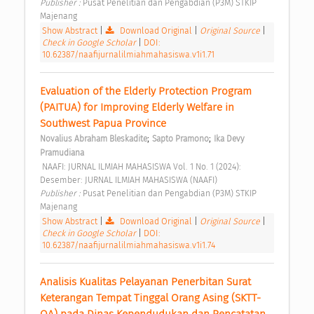
Publisher : 
Pusat Penelitian dan Pengabdian (P3M) STKIP 
Majenang 
Show Abstract
|
Download Original
|
Original Source
|
Check in Google Scholar
|
DOI:
10.62387/naafijurnalilmiahmahasiswa.v1i1.71
Evaluation of the Elderly Protection Program 
(PAITUA) for Improving Elderly Welfare in 
Southwest Papua Province 
;
;
Novalius Abraham Bleskadite
Sapto Pramono
Ika Devy 
Pramudiana
 NAAFI: JURNAL ILMIAH MAHASISWA Vol. 1 No. 1 (2024): 
Desember: JURNAL ILMIAH MAHASISWA (NAAFI) 
Publisher : 
Pusat Penelitian dan Pengabdian (P3M) STKIP 
Majenang 
Show Abstract
|
Download Original
|
Original Source
|
Check in Google Scholar
|
DOI:
10.62387/naafijurnalilmiahmahasiswa.v1i1.74
Analisis Kualitas Pelayanan Penerbitan Surat 
Keterangan Tempat Tinggal Orang Asing (SKTT-