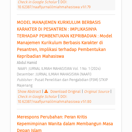
Check in Google Scholar
|
DOI:
10.62387/naafijurnalilmiahmahasiswa.v1i1.79
MODEL MANAJEMEN KURIKULUM BERBASIS 
KARAKTER DI PESANTREN : IMPLIKASINYA 
TERHADAP PEMBENTUKAN KEPRIBADIAN : Model 
Manajemen Kurikulum Berbasis Karakter di 
Pesantren, Implikasi terhadap Pembentukan 
Kepribadian Mahasiswa 
Abdul Hamid
 NAAFI: JURNAL ILMIAH MAHASISWA Vol. 1 No. 1 (2024): 
Desember: JURNAL ILMIAH MAHASISWA (NAAFI) 
Publisher : 
Pusat Penelitian dan Pengabdian (P3M) STKIP 
Majenang 
Show Abstract
|
Download Original
|
Original Source
|
Check in Google Scholar
|
DOI:
10.62387/naafijurnalilmiahmahasiswa.v1i1.80
Merespons Perubahan: Peran Kritis 
Kepemimpinan Wanita dalam Membangun Masa 
Depan Islam 