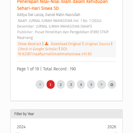
Penerapan Nilai-Nilai Islam dalam Kehidupan 
Sehari-Hari Siswa SD 
;
Aditya Dwi Lanza
Daniel Matin Nasrullah
 NAAFI: JURNAL ILMIAH MAHASISWA Vol. 1 No. 1 (2024): 
Desember: JURNAL ILMIAH MAHASISWA (NAAFI) 
Publisher : 
Pusat Penelitian dan Pengabdian (P3M) STKIP 
Majenang 
Show Abstract
|
Download Original
|
Original Source
|
Check in Google Scholar
|
DOI:
10.62387/naafijurnalilmiahmahasiswa.v1i1.83
Page 1 of 19 | Total Record : 190
1
2
3
4
5
Filter by Year
2024
2026