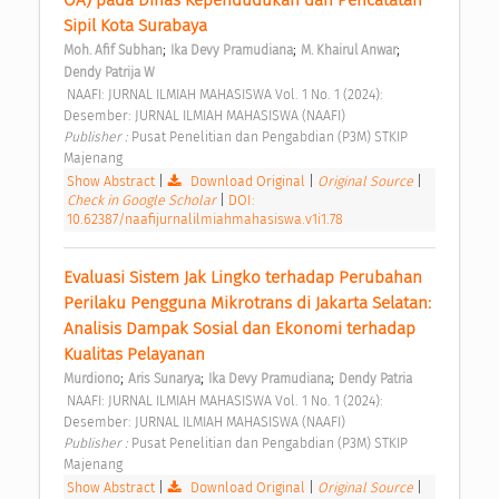
OA) pada Dinas Kependudukan dan Pencatatan 
Sipil Kota Surabaya 
;
;
;
Moh. Afif Subhan
Ika Devy Pramudiana
M. Khairul Anwar
Dendy Patrija W
 NAAFI: JURNAL ILMIAH MAHASISWA Vol. 1 No. 1 (2024): 
Desember: JURNAL ILMIAH MAHASISWA (NAAFI) 
Publisher : 
Pusat Penelitian dan Pengabdian (P3M) STKIP 
Majenang 
Show Abstract
|
Download Original
|
Original Source
|
Check in Google Scholar
|
DOI:
10.62387/naafijurnalilmiahmahasiswa.v1i1.78
Evaluasi Sistem Jak Lingko terhadap Perubahan 
Perilaku Pengguna Mikrotrans di Jakarta Selatan: 
Analisis Dampak Sosial dan Ekonomi terhadap 
Kualitas Pelayanan 
;
;
;
Murdiono
Aris Sunarya
Ika Devy Pramudiana
Dendy Patria
 NAAFI: JURNAL ILMIAH MAHASISWA Vol. 1 No. 1 (2024): 
Desember: JURNAL ILMIAH MAHASISWA (NAAFI) 
Publisher : 
Pusat Penelitian dan Pengabdian (P3M) STKIP 
Majenang 
Show Abstract
|
Download Original
|
Original Source
|