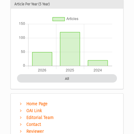
Article Per Year (5 Year)
All
Home Page
OAI Link
Editorial Team
Contact
Reviewer