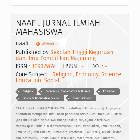
NAAFI: JURNAL ILMIAH
MAHASISWA
naafi
Website
Published by
Sekolah Tinggi Keguruan
dan Ilmu Pendidikan Majenang
ISSN :
30907969
EISSN :
-
DOI :
-
Core Subject :
Religion, Economy, Science,
Education, Social,
Religion
Economics, Econometrics & Finance
Education
Library & Information Science
Social Sciences
NAAFI: JURNAL ILMIAH MAHASISWA diterbitkan STKIP Majenang. Karya yang
diterbitkan merupakan suatu hasil penelitian orisinil atau tinjauan Pustaka
yang ditulis oleh mahasiswa. Ruang lingkup karya yang diterbitkan
mencakup Multidisiplin diantaranya yaitu: Ilmu Pendidikan, Ilmu Ekonomi,
Ilmu Sosial, Ilmu Hukum, Humaniora, Kesehatan, Ilmu Teknik, Teknik Elektro
dan Informatika, Desain Komunikasi Visual, Manajemen, dan Akuntansi,