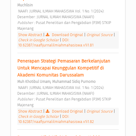
Muchlisin
 NAAFI: JURNAL ILMIAH MAHASISWA Vol. 1 No. 1 (2024): 
Desember: JURNAL ILMIAH MAHASISWA (NAAFI) 
Publisher : 
Pusat Penelitian dan Pengabdian (P3M) STKIP 
Majenang 
Show Abstract
|
Download Original
|
Original Source
|
Check in Google Scholar
|
DOI:
10.62387/naafijurnalilmiahmahasiswa.v1i1.81
Penerapan Strategi Pemasaran Berkelanjutan 
Untuk Mencapai Keunggulan Kompetitif di 
Akademi Komunitas Darussalam 
;
Muh Khotibul Umam
Muhammad Sidiq Purnomo
 NAAFI: JURNAL ILMIAH MAHASISWA Vol. 1 No. 1 (2024): 
Desember: JURNAL ILMIAH MAHASISWA (NAAFI) 
Publisher : 
Pusat Penelitian dan Pengabdian (P3M) STKIP 
Majenang 
Show Abstract
|
Download Original
|
Original Source
|
Check in Google Scholar
|
DOI:
10.62387/naafijurnalilmiahmahasiswa.v1i1.82