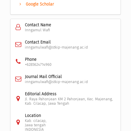
Google Scholar
Contact Name
Inngamul Wafi
Contact Email
inngamulwafi@stkip-majenang.ac.id
Phone
+6285624714960
Journal Mail Official
inngamulwafi@stkip-majenang.ac.id
Editorial Address
Jl. Raya Pahonjean KM 2 Pahonjean, Kec. Majenang,
Kab. Cilacap, Jawa Tengah
Location
Kab. cilacap,
Jawa tengah
INDONESIA