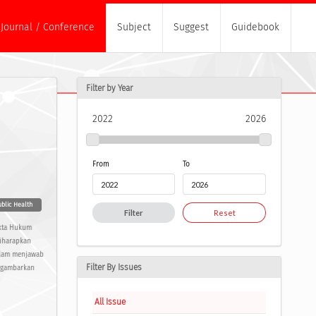
Journal / Conference
Subject
Suggest
Guidebook
Filter by Year
2022
2026
From
To
blic Health
Filter
Reset
akta Hukum
diharapkan
dalam menjawab
Filter By Issues
nggambarkan
All Issue