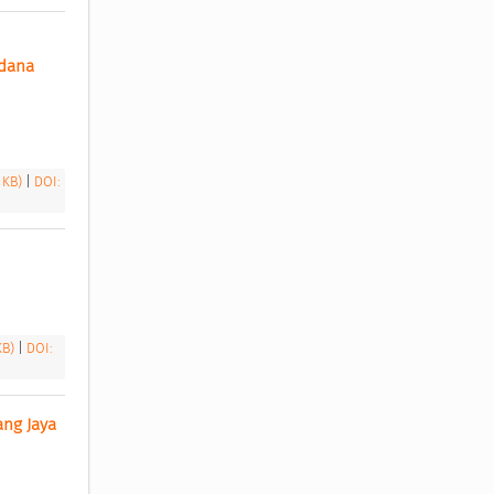
dana 
6 KB)
|
DOI:
KB)
|
DOI:
g Jaya 