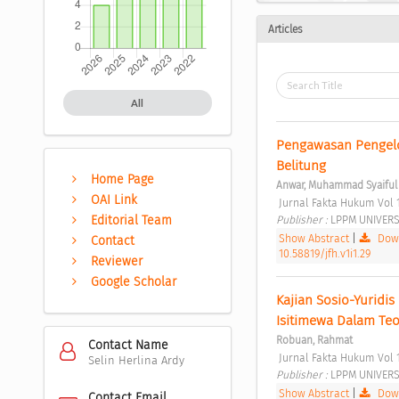
Articles
All
Pengawasan Pengelol
Belitung 
Home Page
Anwar, Muhammad Syaiful
OAI Link
 Jurnal Fakta Hukum Vol 
Publisher : 
LPPM UNIVERSI
Editorial Team
Show Abstract
|
Down
Contact
10.58819/jfh.v1i1.29
Reviewer
Google Scholar
Kajian Sosio-Yuridis
Isitimewa Dalam Teo
Robuan, Rahmat
Contact Name
 Jurnal Fakta Hukum Vol 1
Selin Herlina Ardy
Publisher : 
LPPM UNIVERSI
Show Abstract
|
Down
Contact Email