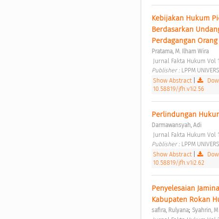
Kebijakan Hukum Pi
Berdasarkan Undang
Perdagangan Orang
Pratama, M. Ilham Wira
 Jurnal Fakta Hukum Vol 1
Publisher : 
LPPM UNIVERSI
Show Abstract
|
Down
10.58819/jfh.v1i2.56
Perlindungan Hukum 
Darmawansyah, Adi
 Jurnal Fakta Hukum Vol 1
Publisher : 
LPPM UNIVERSI
Show Abstract
|
Down
10.58819/jfh.v1i2.62
Penyelesaian Jamin
Kabupaten Rokan Hu
;
safira, Rulyana
Syahrin, M