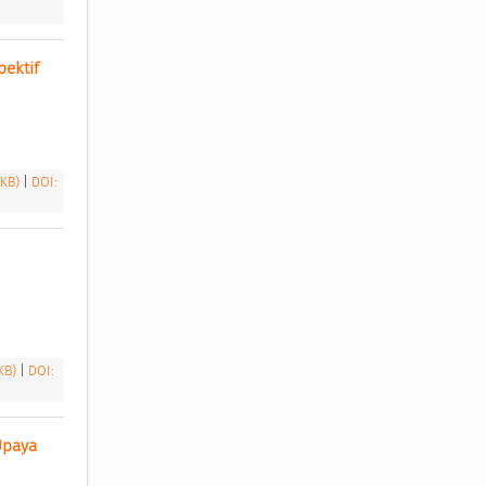
ektif 
 KB)
|
DOI:
 KB)
|
DOI:
paya 