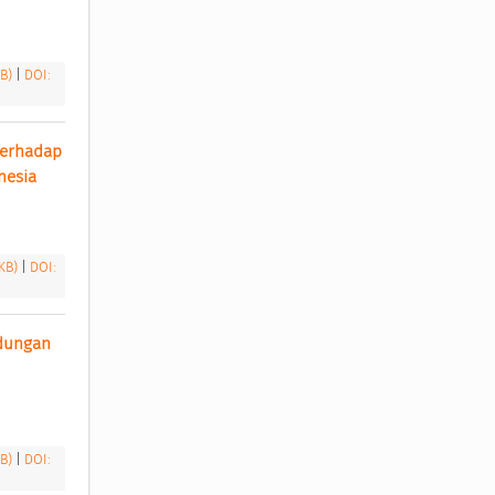
KB)
|
DOI:
erhadap 
nesia 
 KB)
|
DOI:
dungan 
KB)
|
DOI: