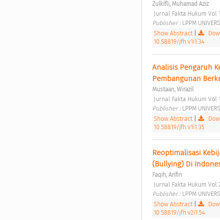
Zulkifli, Muhamad Aziz
 Jurnal Fakta Hukum Vol 
Publisher : 
LPPM UNIVERSI
Show Abstract
|
Down
10.58819/jfh.v1i1.34
Analisis Pengaruh K
Pembangunan Berkel
Mustaan, Wirazil
 Jurnal Fakta Hukum Vol 
Publisher : 
LPPM UNIVERSI
Show Abstract
|
Down
10.58819/jfh.v1i1.35
Reoptimalisasi Keb
(Bullying) Di Indones
Faqih, Arifin
 Jurnal Fakta Hukum Vol 
Publisher : 
LPPM UNIVERSI
Show Abstract
|
Down
10.58819/jfh.v2i1.54