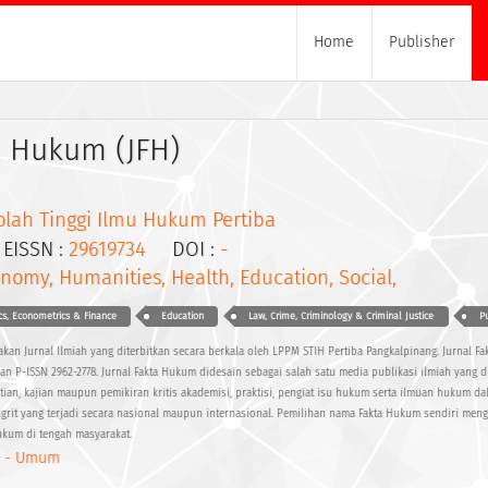
Home
Publisher
a Hukum (JFH)
olah Tinggi Ilmu Hukum Pertiba
ISSN :
29619734
DOI :
-
nomy, Humanities, Health, Education, Social,
s, Econometrics & Finance
Education
Law, Crime, Criminology & Criminal Justice
Pu
kan Jurnal Ilmiah yang diterbitkan secara berkala oleh LPPM STIH Pertiba Pangkalpinang. Jurnal F
dan P-ISSN 2962-2778. Jurnal Fakta Hukum didesain sebagai salah satu media publikasi ilmiah yang 
ian, kajian maupun pemikiran kritis akademisi, praktisi, pengiat isu hukum serta ilmuan hukum 
rit yang terjadi secara nasional maupun internasional. Pemilihan nama Fakta Hukum sendiri me
ukum di tengah masyarakat.
 - Umum