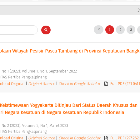
3
1
2
3
aan Wilayah Pesisir Pasca Tambang di Provinsi Kepulauan Bangka
1 No 1 (2022): Volume 1, No 1, September 2022 
TAS Pertiba Pangkalpinang 
load Original
|
Original Source
|
Check in Google Scholar
|
Full PDF (221.041
 Keistimewaan Yogyakarta Ditinjau Dari Status Daerah Khusus dan 
ri Negara Kesatuan di Negara Kesatuan Republik Indonesia 
 No 2 (2023): Volume 2, No 1, Maret 2023 
TAS Pertiba Pangkalpinang 
load Original
|
Original Source
|
Check in Google Scholar
|
Full PDF (297.262