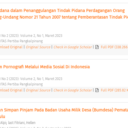
dana dalam Penanggulangan Tindak Pidana Perdagangan Orang 
-Undang Nomor 21 Tahun 2007 tentang Pemberantasan Tindak Pi
 
 No 2 (2023): Volume 2, No 1, Maret 2023 
TAS Pertiba Pangkalpinang 
load Original
|
Original Source
|
Check in Google Scholar
|
Full PDF (338.26
Pornografi Melalui Media Sosial Di Indonesia 
 No 2 (2023): Volume 2, No 1, Maret 2023 
TAS Pertiba Pangkalpinang 
load Original
|
Original Source
|
Check in Google Scholar
|
Full PDF (285.82 
an Simpan Pinjam Pada Badan Usaha Milik Desa (Bumdesa) Pematan
lu 
;
 Alpi
last Fitriani, Hellen