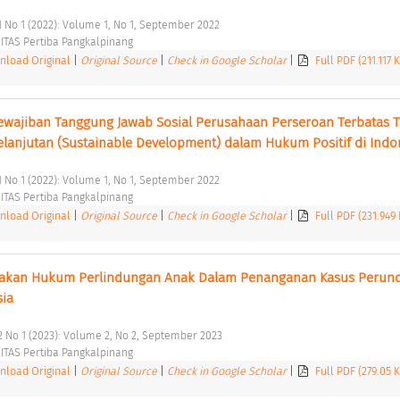
1 No 1 (2022): Volume 1, No 1, September 2022 
TAS Pertiba Pangkalpinang 
load Original
|
Original Source
|
Check in Google Scholar
|
Full PDF (211.117 
ewajiban Tanggung Jawab Sosial Perusahaan Perseroan Terbatas T
anjutan (Sustainable Development) dalam Hukum Positif di Indo
1 No 1 (2022): Volume 1, No 1, September 2022 
TAS Pertiba Pangkalpinang 
load Original
|
Original Source
|
Check in Google Scholar
|
Full PDF (231.949
ijakan Hukum Perlindungan Anak Dalam Penanganan Kasus Perun
ia 
2 No 1 (2023): Volume 2, No 2, September 2023 
TAS Pertiba Pangkalpinang 
load Original
|
Original Source
|
Check in Google Scholar
|
Full PDF (279.05 