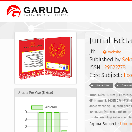
Jurnal Fakt
jfh
Website
Published by
Sek
ISSN :
29622778
E
Core Subject :
Eco
Humanities
Economic
Article Per Year (5 Year)
Jurnal Fakta Hukum (JFH) merupa
(JFH) memilik E-ISSN 2961-9734 
dapat menanmpung hasil penelit
persoalan fenomena hukum kong
kondisi eksisting keberadaan h
Arjuna Subject :
Umum