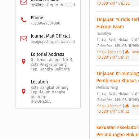
10.58819/jfh.v1i2.30
ojs@ojsstihpertiba.ac.id
Phone
Tinjauan Yuridis Te
+6289649804388
Hukum Islam 
Tauratiya
Journal Mail Official
 Jurnal Fakta Hukum Vol 
ojs@ojsstihpertiba.ac.id
Publisher : 
LPPM UNIVERSI
Show Abstract
|
Down
Editorial Address
10.58819/jfh.v1i1.31
Jl. Usman Ambon No. 9,
Kota Pangkalpinang,
Kep. Bangka Belitung
Tinjauan Kriminolo
Pembinaan Khusus An
Location
Kota pangkal pinang,
Meliana, Yang
Kepulauan bangka
 Jurnal Fakta Hukum Vol 
belitung
Publisher : 
LPPM UNIVERSI
INDONESIA
Show Abstract
|
Down
10.58819/jfh.v1i1.32
Kekuatan Eksekutori
Perlindungan Hukum