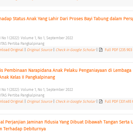
rhadap Status Anak Yang Lahir Dari Proses Bayi Tabung dalam Persp
1 No 1 (2022): Volume 1, No 1, September 2022 
TAS Pertiba Pangkalpinang 
load Original
|
Original Source
|
Check in Google Scholar
|
Full PDF (235.903
gis Pembinaan Narapidana Anak Pelaku Penganiayaan di Lembaga 
ak Kelas II Pangkalpinang 
1 No 1 (2022): Volume 1, No 1, September 2022 
TAS Pertiba Pangkalpinang 
load Original
|
Original Source
|
Check in Google Scholar
|
Full PDF (331.493
al Perjanjian Jaminan Fidusia Yang Dibuat Dibawah Tangan Serta U
 Terhadap Debiturnya 