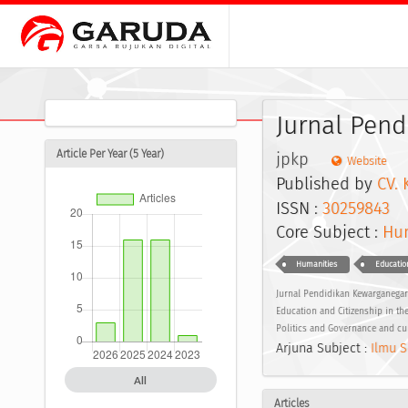
Jurnal Pend
Article Per Year (5 Year)
jpkp
Website
Published by
CV. 
ISSN :
30259843
E
Core Subject :
Hum
Humanities
Educatio
Jurnal Pendidikan Kewarganegaraa
Education and Citizenship in the
Politics and Governance and cur
Arjuna Subject :
Ilmu S
All
Articles