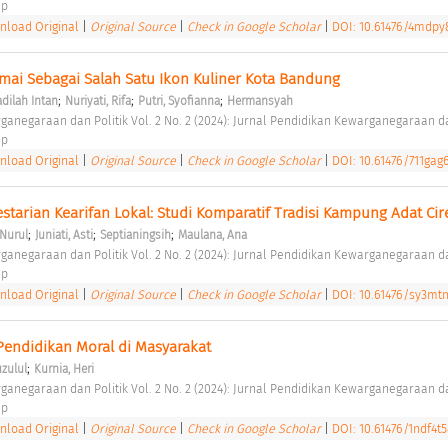
p 
load Original
|
Original Source
|
Check in Google Scholar
|
DOI: 10.61476/4mdpy
rmai Sebagai Salah Satu Ikon Kuliner Kota Bandung 
;
;
;
adilah Intan
Nuriyati, Rifa
Putri, Syofianna
Hermansyah
ganegaraan dan Politik Vol. 2 No. 2 (2024): Jurnal Pendidikan Kewarganegaraan da
p 
load Original
|
Original Source
|
Check in Google Scholar
|
DOI: 10.61476/711gag
starian Kearifan Lokal: Studi Komparatif Tradisi Kampung Adat Ci
;
;
;
 Nurul
Juniati, Asti
Septianingsih
Maulana, Ana
ganegaraan dan Politik Vol. 2 No. 2 (2024): Jurnal Pendidikan Kewarganegaraan da
p 
load Original
|
Original Source
|
Check in Google Scholar
|
DOI: 10.61476/sy3m
endidikan Moral di Masyarakat 
;
uzulul
Kurnia, Heri
ganegaraan dan Politik Vol. 2 No. 2 (2024): Jurnal Pendidikan Kewarganegaraan da
p 
load Original
|
Original Source
|
Check in Google Scholar
|
DOI: 10.61476/1ndf4t