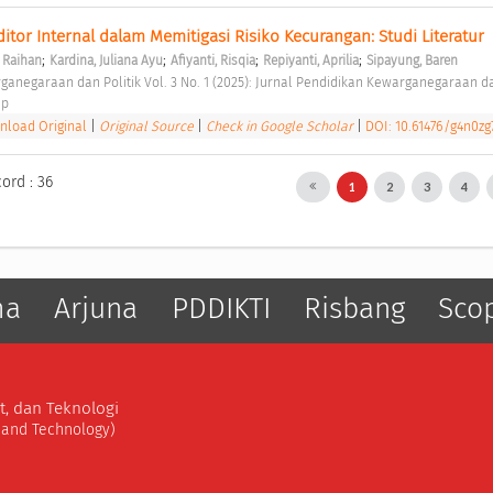
ditor Internal dalam Memitigasi Risiko Kecurangan: Studi Literatur 
;
;
;
;
, Raihan
Kardina, Juliana Ayu
Afiyanti, Risqia
Repiyanti, Aprilia
Sipayung, Baren
ganegaraan dan Politik Vol. 3 No. 1 (2025): Jurnal Pendidikan Kewarganegaraan dan
p 
load Original
|
Original Source
|
Check in Google Scholar
|
DOI: 10.61476/g4n0zg
ord : 36
1
2
3
4
ma
Arjuna
PDDIKTI
Risbang
Sco
t, dan Teknologi
, and Technology)