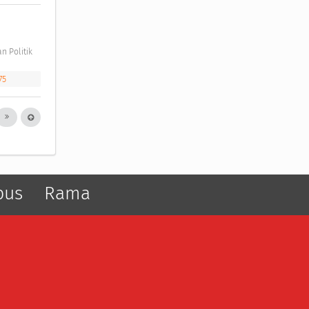
 Politik 
75
pus
Rama