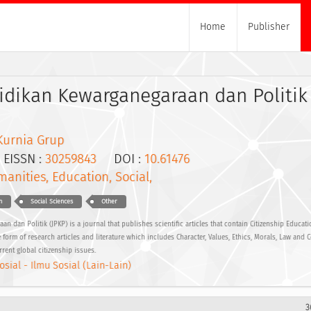
Home
Publisher
idikan Kewarganegaraan dan Politik
Kurnia Grup
ISSN :
30259843
DOI :
10.61476
anities, Education, Social,
n
Social Sciences
Other
n dan Politik (JPKP) is a journal that publishes scientific articles that contain Citizenship Educati
 form of research articles and literature which includes Character, Values, Ethics, Morals, Law and C
rent global citizenship issues.
osial - Ilmu Sosial (Lain-Lain)
3