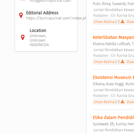
info@kurniajurnal.com
;
;
Putri, Riska
Suwandi
Putr
 Jurnal Pendidikan Kewar
Editorial Address
Publisher : 
CV. Kurnia Gru
https://kurniajurnal.com/index.php/jpkp/about/editorialTe
Show Abstract
|
Down
Location
Unknown,
Keterlibatan Masya
Unknown
;
Khansa Nabilla Lutfiyah
T
INDONESIA
 Jurnal Pendidikan Kewar
Publisher : 
CV. Kurnia Gru
Show Abstract
|
Down
Eksistensi Museum 
;
Dikarsa, Asep Anggi
Nurro
 Jurnal Pendidikan Kewar
Publisher : 
CV. Kurnia Gru
Show Abstract
|
Down
Etika dalam Pendidi
;
Susilawati, Efi
Kurnia, Heri
 Jurnal Pendidikan Kewar