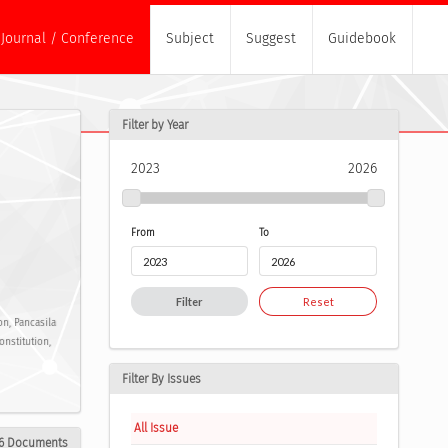
Journal / Conference
Subject
Suggest
Guidebook
Filter by Year
2023
2026
From
To
Filter
Reset
on, Pancasila
onstitution,
Filter By Issues
All Issue
6 Documents