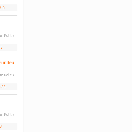
810
n Politik 
68
reundeu 
n Politik 
tm88
n Politik 
58