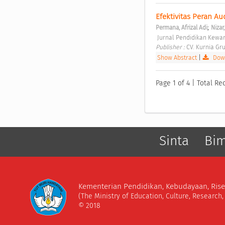
Efektivitas Peran Au
;
Permana, Afrizal Adi
Nizar
 Jurnal Pendidikan Kewar
Publisher : 
CV. Kurnia Gru
Show Abstract
|
Down
Page 1 of 4 | Total Rec
Sinta
Bi
Kementerian Pendidikan, Kebudayaan, Rise
(The Ministry of Education, Culture, Research
© 2018