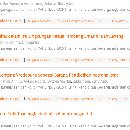
;
;
i, Mas Fierna Janvierna Lusie
Sulastri
Nurdiyana
ganegaraan dan Politik Vol. 2 No. 2 (2024): Jurnal Pendidikan Kewarganegaraan da
p 
am
load Original
|
Original Source
|
Check in Google Scholar
|
DOI: 10.61476/4we59
rakat dalam Isu Lingkungan Kasus Tambang Emas di Banyuwangi 
;
itania, Rahma
Dita Aprilia
ganegaraan dan Politik Vol. 2 No. 2 (2024): Jurnal Pendidikan Kewarganegaraan da
p 
load Original
|
Original Source
|
Check in Google Scholar
|
DOI: 10.61476/dv6m0
Benteng Vredeburg Sebagai Sarana Pendidikan Nasionalisme 
;
;
;
himah, Annisa
Ardani, Nopita
Oktavia, Via Nur
Zulkarnaen, Barru Azizu
ganegaraan dan Politik Vol. 2 No. 2 (2024): Jurnal Pendidikan Kewarganegaraan da
p 
load Original
|
Original Source
|
Check in Google Scholar
|
DOI: 10.61476/tchp52
kan Politik (menghadapi bias dan propaganda) 
ganegaraan dan Politik Vol. 2 No. 2 (2024): Jurnal Pendidikan Kewarganegaraan da