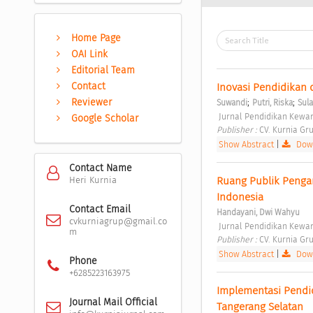
Home Page
OAI Link
Editorial Team
Contact
Inovasi Pendidikan
;
;
Reviewer
Suwandi
Putri, Riska
Sula
 Jurnal Pendidikan Kewar
Google Scholar
Publisher : 
CV. Kurnia Gru
Show Abstract
|
Down
Contact Name
Ruang Publik Penga
Heri Kurnia
Indonesia 
Contact Email
Handayani, Dwi Wahyu
cvkurniagrup@gmail.co
 Jurnal Pendidikan Kewar
m
Publisher : 
CV. Kurnia Gru
Show Abstract
|
Down
Phone
+6285223163975
Implementasi Pendid
Journal Mail Official
Tangerang Selatan 