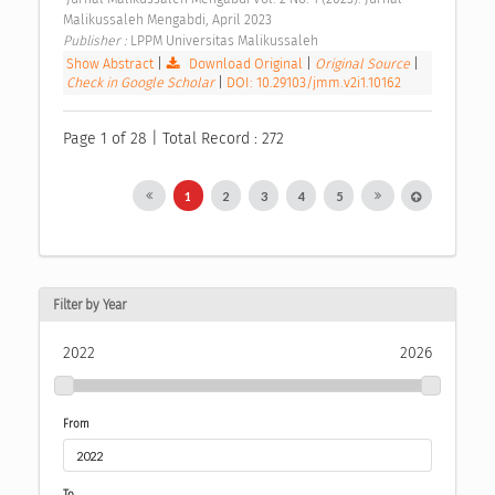
Malikussaleh Mengabdi, April 2023 
Publisher : 
LPPM Universitas Malikussaleh 
Show Abstract
|
Download Original
|
Original Source
|
Check in Google Scholar
|
DOI: 10.29103/jmm.v2i1.10162
Page 1 of 28 | Total Record : 272
1
2
3
4
5
Filter by Year
2022
2026
From
To