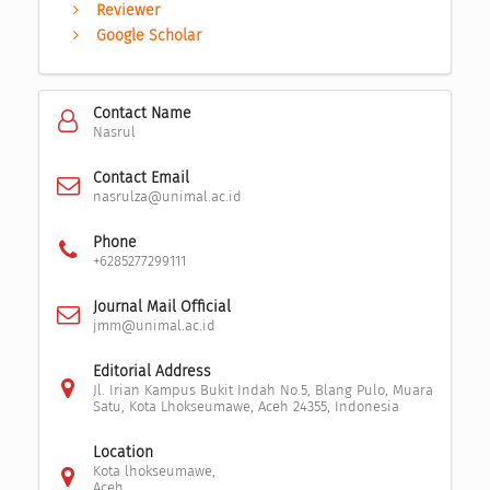
Reviewer
Google Scholar
Contact Name
Nasrul
Contact Email
nasrulza@unimal.ac.id
Phone
+6285277299111
Journal Mail Official
jmm@unimal.ac.id
Editorial Address
Jl. Irian Kampus Bukit Indah No.5, Blang Pulo, Muara
Satu, Kota Lhokseumawe, Aceh 24355, Indonesia
Location
Kota lhokseumawe,
Aceh