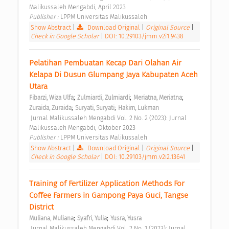
Malikussaleh Mengabdi, April 2023 
Publisher : 
LPPM Universitas Malikussaleh 
Show Abstract
|
Download Original
|
Original Source
|
Check in Google Scholar
|
DOI: 10.29103/jmm.v2i1.9438
Pelatihan Pembuatan Kecap Dari Olahan Air 
Kelapa Di Dusun Glumpang Jaya Kabupaten Aceh 
Utara 
;
;
;
Fibarzi, Wiza Ulfa
Zulmiardi, Zulmiardi
Meriatna, Meriatna
;
;
Zuraida, Zuraida
Suryati, Suryati
Hakim, Lukman
 Jurnal Malikussaleh Mengabdi Vol. 2 No. 2 (2023): Jurnal 
Malikussaleh Mengabdi, Oktober 2023 
Publisher : 
LPPM Universitas Malikussaleh 
Show Abstract
|
Download Original
|
Original Source
|
Check in Google Scholar
|
DOI: 10.29103/jmm.v2i2.13641
Training of Fertilizer Application Methods For 
Coffee Farmers in Gampong Paya Guci, Tangse 
District 
;
;
Muliana, Muliana
Syafri, Yulia
Yusra, Yusra
 Jurnal Malikussaleh Mengabdi Vol. 2 No. 1 (2023): Jurnal 