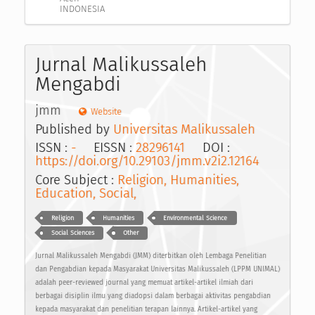
INDONESIA
Jurnal Malikussaleh
Mengabdi
jmm
Website
Published by
Universitas Malikussaleh
ISSN :
-
EISSN :
28296141
DOI :
https://doi.org/10.29103/jmm.v2i2.12164
Core Subject :
Religion, Humanities,
Education, Social,
Religion
Humanities
Environmental Science
Social Sciences
Other
Jurnal Malikussaleh Mengabdi (JMM) diterbitkan oleh Lembaga Penelitian
dan Pengabdian kepada Masyarakat Universitas Malikussaleh (LPPM UNIMAL)
adalah peer-reviewed journal yang memuat artikel-artikel ilmiah dari
berbagai disiplin ilmu yang diadopsi dalam berbagai aktivitas pengabdian
kepada masyarakat dan penelitian terapan lainnya. Artikel-artikel yang