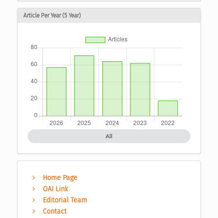
Article Per Year (5 Year)
All
Home Page
OAI Link
Editorial Team
Contact