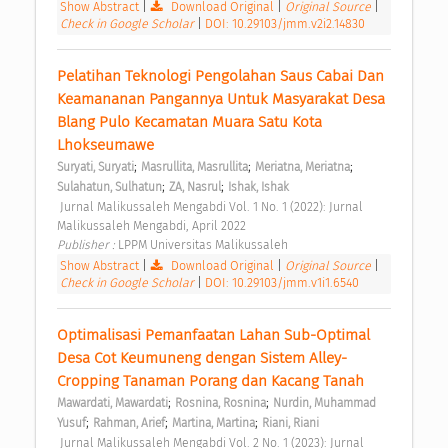
Show Abstract
|
Download Original
|
Original Source
|
Check in Google Scholar
|
DOI: 10.29103/jmm.v2i2.14830
Pelatihan Teknologi Pengolahan Saus Cabai Dan 
Keamananan Pangannya Untuk Masyarakat Desa 
Blang Pulo Kecamatan Muara Satu Kota 
Lhokseumawe 
;
;
;
Suryati, Suryati
Masrullita, Masrullita
Meriatna, Meriatna
;
;
Sulahatun, Sulhatun
ZA, Nasrul
Ishak, Ishak
 Jurnal Malikussaleh Mengabdi Vol. 1 No. 1 (2022): Jurnal 
Malikussaleh Mengabdi, April 2022 
Publisher : 
LPPM Universitas Malikussaleh 
Show Abstract
|
Download Original
|
Original Source
|
Check in Google Scholar
|
DOI: 10.29103/jmm.v1i1.6540
Optimalisasi Pemanfaatan Lahan Sub-Optimal 
Desa Cot Keumuneng dengan Sistem Alley- 
Cropping Tanaman Porang dan Kacang Tanah 
;
;
Mawardati, Mawardati
Rosnina, Rosnina
Nurdin, Muhammad 
;
;
;
Yusuf
Rahman, Arief
Martina, Martina
Riani, Riani
 Jurnal Malikussaleh Mengabdi Vol. 2 No. 1 (2023): Jurnal 