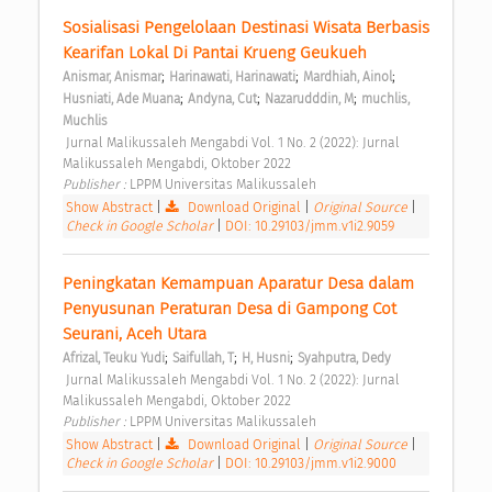
Sosialisasi Pengelolaan Destinasi Wisata Berbasis 
Kearifan Lokal Di Pantai Krueng Geukueh 
;
;
;
Anismar, Anismar
Harinawati, Harinawati
Mardhiah, Ainol
;
;
;
Husniati, Ade Muana
Andyna, Cut
Nazarudddin, M
muchlis, 
Muchlis
 Jurnal Malikussaleh Mengabdi Vol. 1 No. 2 (2022): Jurnal 
Malikussaleh Mengabdi, Oktober 2022 
Publisher : 
LPPM Universitas Malikussaleh 
Show Abstract
|
Download Original
|
Original Source
|
Check in Google Scholar
|
DOI: 10.29103/jmm.v1i2.9059
Peningkatan Kemampuan Aparatur Desa dalam 
Penyusunan Peraturan Desa di Gampong Cot 
Seurani, Aceh Utara 
;
;
;
Afrizal, Teuku Yudi
Saifullah, T
H, Husni
Syahputra, Dedy
 Jurnal Malikussaleh Mengabdi Vol. 1 No. 2 (2022): Jurnal 
Malikussaleh Mengabdi, Oktober 2022 
Publisher : 
LPPM Universitas Malikussaleh 
Show Abstract
|
Download Original
|
Original Source
|
Check in Google Scholar
|
DOI: 10.29103/jmm.v1i2.9000