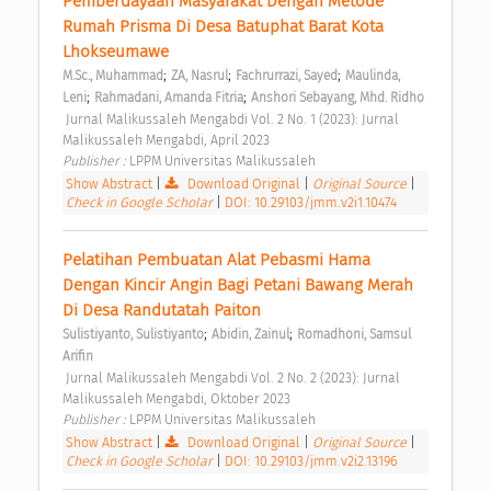
Pemberdayaan Masyarakat Dengan Metode 
Rumah Prisma Di Desa Batuphat Barat Kota 
Lhokseumawe 
;
;
;
M.Sc., Muhammad
ZA, Nasrul
Fachrurrazi, Sayed
Maulinda, 
;
;
Leni
Rahmadani, Amanda Fitria
Anshori Sebayang, Mhd. Ridho
 Jurnal Malikussaleh Mengabdi Vol. 2 No. 1 (2023): Jurnal 
Malikussaleh Mengabdi, April 2023 
Publisher : 
LPPM Universitas Malikussaleh 
Show Abstract
|
Download Original
|
Original Source
|
Check in Google Scholar
|
DOI: 10.29103/jmm.v2i1.10474
Pelatihan Pembuatan Alat Pebasmi Hama 
Dengan Kincir Angin Bagi Petani Bawang Merah 
Di Desa Randutatah Paiton 
;
;
Sulistiyanto, Sulistiyanto
Abidin, Zainul
Romadhoni, Samsul 
Arifin
 Jurnal Malikussaleh Mengabdi Vol. 2 No. 2 (2023): Jurnal 
Malikussaleh Mengabdi, Oktober 2023 
Publisher : 
LPPM Universitas Malikussaleh 
Show Abstract
|
Download Original
|
Original Source
|
Check in Google Scholar
|
DOI: 10.29103/jmm.v2i2.13196