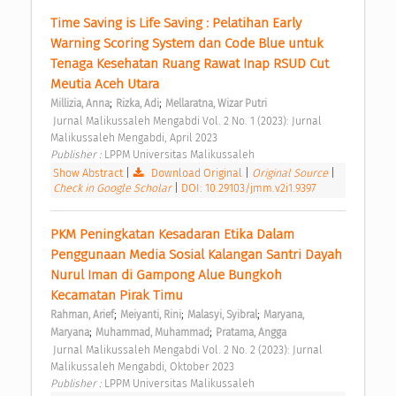
Time Saving is Life Saving : Pelatihan Early 
Warning Scoring System dan Code Blue untuk 
Tenaga Kesehatan Ruang Rawat Inap RSUD Cut 
Meutia Aceh Utara 
;
;
Millizia, Anna
Rizka, Adi
Mellaratna, Wizar Putri
 Jurnal Malikussaleh Mengabdi Vol. 2 No. 1 (2023): Jurnal 
Malikussaleh Mengabdi, April 2023 
Publisher : 
LPPM Universitas Malikussaleh 
Show Abstract
|
Download Original
|
Original Source
|
Check in Google Scholar
|
DOI: 10.29103/jmm.v2i1.9397
PKM Peningkatan Kesadaran Etika Dalam 
Penggunaan Media Sosial Kalangan Santri Dayah 
Nurul Iman di Gampong Alue Bungkoh 
Kecamatan Pirak Timu 
;
;
;
Rahman, Arief
Meiyanti, Rini
Malasyi, Syibral
Maryana, 
;
;
Maryana
Muhammad, Muhammad
Pratama, Angga
 Jurnal Malikussaleh Mengabdi Vol. 2 No. 2 (2023): Jurnal 
Malikussaleh Mengabdi, Oktober 2023 
Publisher : 
LPPM Universitas Malikussaleh 