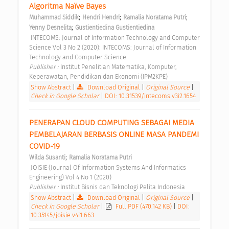
Algoritma Naïve Bayes 
;
;
;
Muhammad Siddik
Hendri Hendri
Ramalia Noratama Putri
;
Yenny Desnelita
Gustientiedina Gustientiedina
 INTECOMS: Journal of Information Technology and Computer 
Science Vol 3 No 2 (2020): INTECOMS: Journal of Information 
Technology and Computer Science 
Publisher : 
Institut Penelitian Matematika, Komputer, 
Keperawatan, Pendidikan dan Ekonomi (IPM2KPE) 
Show Abstract
|
Download Original
|
Original Source
|
Check in Google Scholar
|
DOI: 10.31539/intecoms.v3i2.1654
PENERAPAN CLOUD COMPUTING SEBAGAI MEDIA 
PEMBELAJARAN BERBASIS ONLINE MASA PANDEMI 
COVID-19 
;
Wilda Susanti
Ramalia Noratama Putri
 JOISIE (Journal Of Information Systems And Informatics 
Engineering) Vol 4 No 1 (2020) 
Publisher : 
Institut Bisnis dan Teknologi Pelita Indonesia 
Show Abstract
|
Download Original
|
Original Source
|
Check in Google Scholar
|
Full PDF (470.142 KB)
|
DOI:
10.35145/joisie.v4i1.663