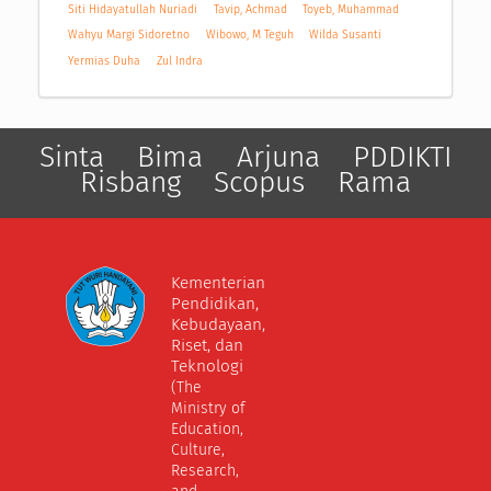
Siti Hidayatullah Nuriadi
Tavip, Achmad
Toyeb, Muhammad
Wahyu Margi Sidoretno
Wibowo, M Teguh
Wilda Susanti
Yermias Duha
Zul Indra
Sinta
Bima
Arjuna
PDDIKTI
Risbang
Scopus
Rama
Kementerian
Pendidikan,
Kebudayaan,
Riset, dan
Teknologi
(The
Ministry of
Education,
Culture,
Research,