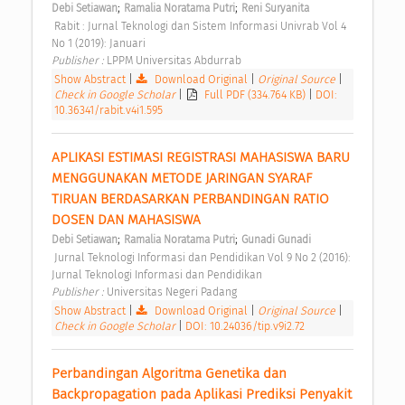
;
;
Debi Setiawan
Ramalia Noratama Putri
Reni Suryanita
 Rabit : Jurnal Teknologi dan Sistem Informasi Univrab Vol 4 
No 1 (2019): Januari 
Publisher : 
LPPM Universitas Abdurrab 
Show Abstract
|
Download Original
|
Original Source
|
Check in Google Scholar
|
Full PDF (334.764 KB)
|
DOI:
10.36341/rabit.v4i1.595
APLIKASI ESTIMASI REGISTRASI MAHASISWA BARU 
MENGGUNAKAN METODE JARINGAN SYARAF 
TIRUAN BERDASARKAN PERBANDINGAN RATIO 
DOSEN DAN MAHASISWA 
;
;
Debi Setiawan
Ramalia Noratama Putri
Gunadi Gunadi
 Jurnal Teknologi Informasi dan Pendidikan Vol 9 No 2 (2016): 
Jurnal Teknologi Informasi dan Pendidikan 
Publisher : 
Universitas Negeri Padang 
Show Abstract
|
Download Original
|
Original Source
|
Check in Google Scholar
|
DOI: 10.24036/tip.v9i2.72
Perbandingan Algoritma Genetika dan 
Backpropagation pada Aplikasi Prediksi Penyakit 