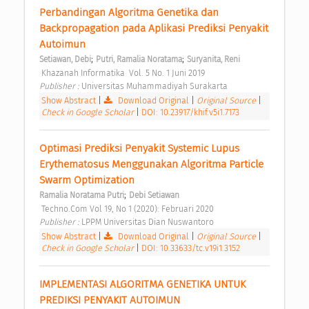
Perbandingan Algoritma Genetika dan 
Backpropagation pada Aplikasi Prediksi Penyakit 
Autoimun 
;
;
Setiawan, Debi
Putri, Ramalia Noratama
Suryanita, Reni
 Khazanah Informatika  Vol. 5 No. 1 Juni 2019 
Publisher : 
Universitas Muhammadiyah Surakarta 
Show Abstract
|
Download Original
|
Original Source
|
Check in Google Scholar
|
DOI: 10.23917/khif.v5i1.7173
Optimasi Prediksi Penyakit Systemic Lupus 
Erythematosus Menggunakan Algoritma Particle 
Swarm Optimization 
;
Ramalia Noratama Putri
Debi Setiawan
 Techno.Com Vol 19, No 1 (2020): Februari 2020 
Publisher : 
LPPM Universitas Dian Nuswantoro 
Show Abstract
|
Download Original
|
Original Source
|
Check in Google Scholar
|
DOI: 10.33633/tc.v19i1.3152
IMPLEMENTASI ALGORITMA GENETIKA UNTUK 
PREDIKSI PENYAKIT AUTOIMUN 