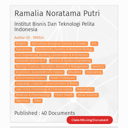
Ramalia Noratama Putri
Institut Bisnis Dan Teknologi Pelita
Indonesia
Author-ID : 599524
Religion
Agriculture, Biological Sciences & Forestry
Arts
Humanities
Biochemistry, Genetics & Molecular Biology
Civil Engineering, Building, Construction & Architecture
Computer Science & IT
Control & Systems Engineering
Decision Sciences, Operations Research & Management
Dentistry
Economics, Econometrics & Finance
Education
Engineering
Environmental Science
Health Professions
Languange, Linguistic, Communication & Media
Law, Crime, Criminology & Criminal Justice
Mathematics
Medicine & Pharmacology
Public Health
Social Sciences
Veterinary
Other
Published : 40 Documents
Claim Missing Document