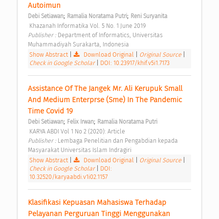
Autoimun 
;
;
Debi Setiawan
Ramalia Noratama Putri
Reni Suryanita
 Khazanah Informatika Vol. 5 No. 1 June 2019 
Publisher : 
Department of Informatics, Universitas 
Muhammadiyah Surakarta, Indonesia 
Show Abstract
|
Download Original
|
Original Source
|
Check in Google Scholar
|
DOI: 10.23917/khif.v5i1.7173
Assistance Of The Jangek Mr. Ali Kerupuk Small 
And Medium Enterprse (Sme) In The Pandemic 
Time Covid 19 
;
;
Debi Setiawan
Felix Irwan
Ramalia Noratama Putri
 KARYA ABDI Vol 1 No 2 (2020): Article 
Publisher : 
Lembaga Penelitian dan Pengabdian kepada 
Masyarakat Universitas Islam Indragiri 
Show Abstract
|
Download Original
|
Original Source
|
Check in Google Scholar
|
DOI:
10.32520/karyaabdi.v1i02.1157
Klasifikasi Kepuasan Mahasiswa Terhadap 
Pelayanan Perguruan Tinggi Menggunakan 