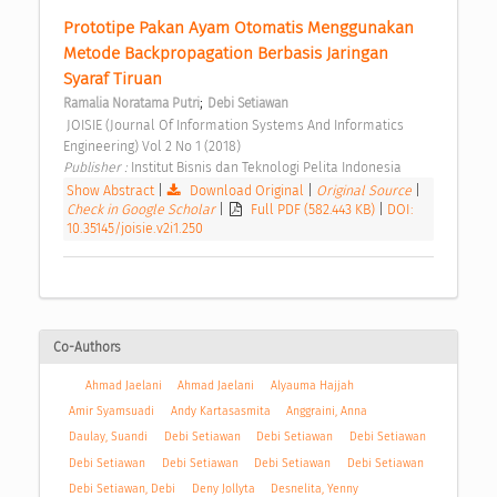
Prototipe Pakan Ayam Otomatis Menggunakan 
Metode Backpropagation Berbasis Jaringan 
Syaraf Tiruan 
;
Ramalia Noratama Putri
Debi Setiawan
 JOISIE (Journal Of Information Systems And Informatics 
Engineering) Vol 2 No 1 (2018) 
Publisher : 
Institut Bisnis dan Teknologi Pelita Indonesia 
Show Abstract
|
Download Original
|
Original Source
|
Check in Google Scholar
|
Full PDF (582.443 KB)
|
DOI:
10.35145/joisie.v2i1.250
Co-Authors
Ahmad Jaelani
Ahmad Jaelani
Alyauma Hajjah
Amir Syamsuadi
Andy Kartasasmita
Anggraini, Anna
Daulay, Suandi
Debi Setiawan
Debi Setiawan
Debi Setiawan
Debi Setiawan
Debi Setiawan
Debi Setiawan
Debi Setiawan
Debi Setiawan, Debi
Deny Jollyta
Desnelita, Yenny