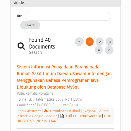
Articles
Title
Search
Found 40
1
2
3
Documents
4
Search
Sistem Informasi Pengadaan Barang pada 
Rumah Sakit Umum Daerah Sawahlunto dengan 
Menggunakan Bahasa Pemrograman Java 
Didukung oleh Database MySql 
Putri, Ramalia Noratama
 Jurnal EDik Informatika Vol 2, No 1 (2015) 
Publisher : 
STKIP PGRI Sumatera Barat 
Show Abstract
|
Download Original
|
Original Source
|
Check in Google Scholar
|
Full PDF (2067.489 KB)
|
DOI:
10.22202/ei.2015.v2i1.1448