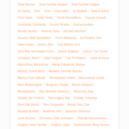
Dewi Nasien
Dewi Sartika Siagian
Dewi Sartika Siagian
Eri Yanto
Erlin
Erlin
Erlin Sabri
Ezi Mufadli
Fadrul Fadrul
Felix Irwan
Fenly, Fenly
Fitrah Ramadhani
Gunadi Gunadi
Gusrianty, Gusrianty
Gusrio Tendra
Gustientiedina
Hendri Hendri
Herlina, Sara
Herman Herman
Husaini, Rizki Ramadhan
Husni Mubarak
Ira Puspita Sari
Irwan Irwan
Islami, Deri
Isna Rahma Dini
Jean Riko Kurniawan Putra
Jennie Angelyn
Lestari, Suci Sinta
Lestiyani, Nurul
Lidya Siagian
Liza Trisnawati
Luluk Elvitaria
Marcellino, Marcellino
Margi Sidoretno, Wahyu
Marlim, Yulvia Nora
Marwan, Deinike Wanita
Meilani Putri Efendy
Muhammad Siddik
Muhammad Siddik
Neni Widaningsih
Ningrum , Puspa
Nurul Lestiyani
Nurwijayanti
Oka Wantika Zuhairra
Oktariana, Dwi
Oraple, Ezri Trivena
Pamungkas, Dwi
Pratiwi, Yuharika
Putri Dwi Retno
Reni Suryanita
Retno, Putri Dwi
Rinaldy Rinaldy
Rokhima, Nur
Salamun Salamun
Sara Herlina
Setiawan, Debi Setiawan
Shandy Kartasasmita
Siagian, Dewi Sartika
Siagian, Lidya
Simanjuntak, Ricky Faulus