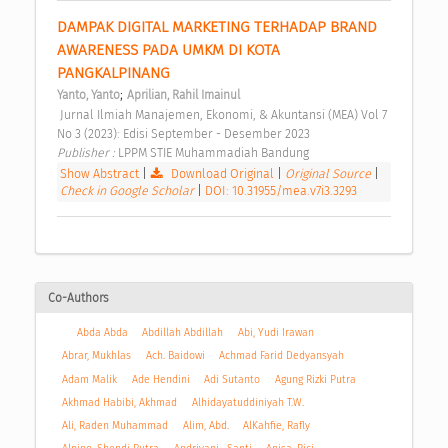
DAMPAK DIGITAL MARKETING TERHADAP BRAND 
AWARENESS PADA UMKM DI KOTA 
PANGKALPINANG 
;
Yanto, Yanto
Aprilian, Rahil Imainul
 Jurnal Ilmiah Manajemen, Ekonomi, & Akuntansi (MEA) Vol 7 
No 3 (2023): Edisi September - Desember 2023 
Publisher : 
LPPM STIE Muhammadiah Bandung 
Show Abstract
|
Download Original
|
Original Source
|
Check in Google Scholar
|
DOI: 10.31955/mea.v7i3.3293
Co-Authors
Abda Abda
Abdillah Abdillah
Abi, Yudi Irawan
Abrar, Mukhlas
Ach. Baidowi
Achmad Farid Dedyansyah
Adam Malik
Ade Hendini
Adi Sutanto
Agung Rizki Putra
Akhmad Habibi, Akhmad
Alhidayatuddiniyah T.W.
Ali, Raden Muhammad
Alim, Abd.
AlKahfie, Rafly