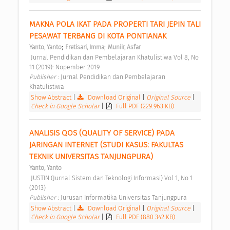
MAKNA POLA IKAT PADA PROPERTI TARI JEPIN TALI 
PESAWAT TERBANG DI KOTA PONTIANAK 
;
;
Yanto, Yanto
Fretisari, Imma
Muniir, Asfar
 Jurnal Pendidikan dan Pembelajaran Khatulistiwa Vol 8, No 
11 (2019): Nopember 2019 
Publisher : 
Jurnal Pendidikan dan Pembelajaran 
Khatulistiwa 
Show Abstract
|
Download Original
|
Original Source
|
Check in Google Scholar
|
Full PDF (229.963 KB)
ANALISIS QOS (QUALITY OF SERVICE) PADA 
JARINGAN INTERNET (STUDI KASUS: FAKULTAS 
TEKNIK UNIVERSITAS TANJUNGPURA) 
Yanto, Yanto
 JUSTIN (Jurnal Sistem dan Teknologi Informasi) Vol 1, No 1 
(2013) 
Publisher : 
Jurusan Informatika Universitas Tanjungpura 
Show Abstract
|
Download Original
|
Original Source
|
Check in Google Scholar
|
Full PDF (880.342 KB)