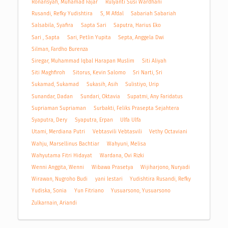
Ronansyah, Muhamad Fajar
Rulyanti Susi Wardhani
Rusandi, Refky Yudishtira
S, M Afdal
Sabariah Sabariah
Salsabila, Syafira
Sapta Sari
Saputra, Harius Eko
Sari , Sapta
Sari, Petlin Yupita
Septa, Anggela Dwi
Silman, Fardho Burenza
Siregar, Muhammad Iqbal Harapan Muslim
Siti Aliyah
Siti Maghfiroh
Sitorus, Kevin Salomo
Sri Narti, Sri
Sukamad, Sukamad
Sukasih, Asih
Sulistiyo, Urip
Sunandar, Dadan
Sundari, Oktavia
Supatmi, Any Faridatus
Supriaman Supriaman
Surbakti, Feliks Prasepta Sejahtera
Syaputra, Dery
Syaputra, Erpan
Ulfa Ulfa
Utami, Merdiana Putri
Vebtasvili Vebtasvili
Vethy Octaviani
Wahju, Marsellinus Bachtiar
Wahyuni, Melisa
Wahyutama Fitri Hidayat
Wardana, Ovi Rizki
Wenni Anggita, Wenni
Wibawa Prasetya
Wijiharjono, Nuryadi
Wirawan, Nugroho Budi
yani lestari
Yudishtira Rusandi, Refky
Yudiska, Sonia
Yun Fitriano
Yusuarsono, Yusuarsono
Zulkarnain, Ariandi