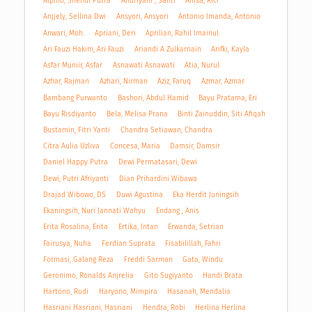
Alpino, Shendi Putra
Andriyani , Santi
Anisa, Rici
Anjjely, Sellina Dwi
Ansyori, Ansyori
Antonio Imanda, Antonio
Anwari, Moh.
Apriani, Deri
Aprilian, Rahil Imainul
Ari Fauzi Hakim, Ari Fauzi
Ariandi A Zulkarnain
Arifki, Kayla
Asfar Muniir, Asfar
Asnawati Asnawati
Atia, Nurul
Azhar, Rajman
Azhari, Nirman
Aziz, Faruq
Azmar, Azmar
Bambang Purwanto
Bashori, Abdul Hamid
Bayu Pratama, Eri
Bayu Risdiyanto
Bela, Melisa Prana
Binti Zainuddin, Siti Afiqah
Bustamin, Fitri Yanti
Chandra Setiawan, Chandra
Citra Aulia Uzliva
Concesa, Maria
Damsir, Damsir
Daniel Happy Putra
Dewi Permatasari, Dewi
Dewi, Putri Afriyanti
Dian Prihardini Wibawa
Drajad Wibowo, DS
Duwi Agustina
Eka Herdit Juningsih
Ekaningsih, Nuri Jannati Wahyu
Endang , Anis
Erita Rosalina, Erita
Ertika, Intan
Erwanda, Setrian
Fairusya, Nuha
Ferdian Suprata
Fisabilillah, Fahri
Formasi, Galang Reza
Freddi Sarman
Gata, Windu
Geronimo, Ronalds Anjrelia
Gito Sugiyanto
Handi Brata
Hartono, Rudi
Haryono, Mimpira
Hasanah, Mendalia
Hasriani Hasriani, Hasriani
Hendra, Robi
Herlina Herlina