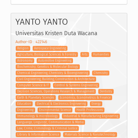
YANTO YANTO
Universitas Kristen Duta Wacana
Author-ID : 422146
Religion
Aerospace Engineering
Agriculture, Biological Sciences & Forestry
Arts
Humanities
Astronomy
Automotive Engineering
Biochemistry, Genetics & Molecular Biology
Chemical Engineering, Chemistry & Bioengineering
Chemistry
Civil Engineering, Building, Construction & Architecture
Computer Science & IT
Control & Systems Engineering
Decision Sciences, Operations Research & Management
Dentistry
Earth & Planetary Sciences
Economics, Econometrics & Finance
Education
Electrical & Electronics Engineering
Energy
Engineering
Environmental Science
Health Professions
Immunology & microbiology
Industrial & Manufacturing Engineering
Languange, Linguistic, Communication & Media
Law, Crime, Criminology & Criminal Justice
Library & Information Science
Materials Science & Nanotechnology