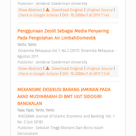
Publisher : 
Jenderal Soedirman University 
Show Abstract
|
Download Original
|
Original Source
|
Check in Google Scholar
|
DOI: 10.20884/1.dr.2011.7.1.43
Penggunaan Zeolit Sebagai Media Penyaring 
Pada Pengolahan Air LimbahDomestik 
Yanto, Yanto
 Dinamika Rekayasa Vol 7, No 2 (2011): Dinamika Rekayasa - 
Agustus 2011 
Publisher : 
Jenderal Soedirman University 
Show Abstract
|
Download Original
|
Original Source
|
Check in Google Scholar
|
DOI: 10.20884/1.dr.2011.7.2.45
MEKANISME EKSEKUSI BARANG JAMINAN PADA 
AKAD MUSYARAKAH DI BMT UGT SIDOGIRI 
BANGKALAN 
;
Fajar, Fajar
Yanto, Yanto
 KHOZANA: Journal of Islamic Economic and Banking  Vol. 1 
No. 2 (Juli 2018) 
Publisher : 
Sekolah Tinggi Ekonomi Dan Bisnis Islam 
Darussalam 