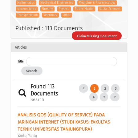
Mathematics
Mechanical Engineering
Medicine & Pharmacology
Neuroscience
Nursing
Physics
Public Health
Social Sciences
Transportation
Veterinary
Other
Published : 113 Documents
Claim Missing Document
Articles
Title
Search
Found 113
1
2
3
Documents
4
5
Search
ANALISIS QOS (QUALITY OF SERVICE) PADA 
JARINGAN INTERNET (STUDI KASUS: FAKULTAS 
TEKNIK UNIVERSITAS TANJUNGPURA) 
Yanto, Yanto