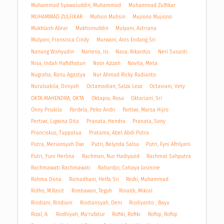
Muhammad Syawaluddin, Muhammad
Muhammad Zulfikar
MUHAMMAD ZULFIKAR
Muhsin Muhsin
Mujiono Mujiono
Mukhlash Abrar
Mukhsinuddin
Mulyani, Astriana
Mulyani, Fransisca Cindy
Murwani, Anis Endang Sri
Nanang Wahyudin
Narlena, Iis
Nasa, Rikardus
Neri Susanti
Nisa, Indah Hafidhotun
Noor Azizah
Novita, Meta
Nugraha, Ranu Agastya
Nur Ahmad Ricky Rudianto
Nurulsabila, Diniyah
Octamadian, Salza Leza
Octaviani, Vety
OKTA MAHENDRA, OKTA
Oktapia, Rosa
Oktariani, Sri
Onny Priskila
Pardela, Peko Andri
Partiwi, Marsa Hijro
Pertiwi, Ligwina Dita
Pranata, Hendra
Pranata, Sony
Pranciskus, Tupputua
Pratama, Abel Abdi Putra
Putra, Meriansyah Dwi
Putri, Belynda Salsa
Putri, Fyni Afrilyani
Putri, Yuni Herlina
Rachman, Nur Hadiyazid
Rachmat Sahputra
Rachmawati Rachmawati
Rahardjo, Cahaya Jasmine
Rahma Dona
Ramadhani, Helfa Sri
Rezki, Muhammad
Ridho, M.Rasit
Rimbawan, Teguh
Rinaldi, Mikral
Rindiani, Rindiani
Risdiansyah, Deni
Risdiyanto , Bayu
Rizal, A.
Rodhiyah, Ma’rufatur
Rofiki, Rofiki
Rofiqi, Rofiqi