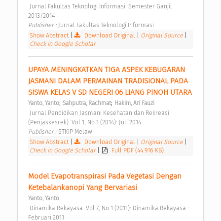
 Jurnal Fakultas Teknologi Informasi  Semester Ganjil 
2013/2014 
Publisher : 
Jurnal Fakultas Teknologi Informasi 
Show Abstract
|
Download Original
|
Original Source
|
Check in Google Scholar
UPAYA MENINGKATKAN TIGA ASPEK KEBUGARAN 
JASMANI DALAM PERMAINAN TRADISIONAL PADA 
SISWA KELAS V SD NEGERI 06 LIANG PINOH UTARA 
;
;
Yanto, Yanto
Sahputra, Rachmat
Hakim, Ari Fauzi
 Jurnal Pendidikan Jasmani Kesehatan dan Rekreasi 
(Penjaskesrek)  Vol 1, No 1 (2014): Juli 2014 
Publisher : 
STKIP Melawi 
Show Abstract
|
Download Original
|
Original Source
|
Check in Google Scholar
|
Full PDF (44.916 KB)
Model Evapotranspirasi Pada Vegetasi Dengan 
Ketebalankanopi Yang Bervariasi 
Yanto, Yanto
 Dinamika Rekayasa  Vol 7, No 1 (2011): Dinamika Rekayasa - 
Februari 2011 