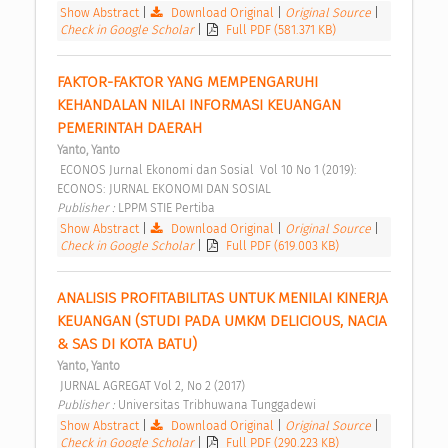
Show Abstract
|
Download Original
|
Original Source
|
Check in Google Scholar
|
Full PDF (581.371 KB)
FAKTOR-FAKTOR YANG MEMPENGARUHI 
KEHANDALAN NILAI INFORMASI KEUANGAN 
PEMERINTAH DAERAH 
Yanto, Yanto
 ECONOS Jurnal Ekonomi dan Sosial  Vol 10 No 1 (2019): 
ECONOS: JURNAL EKONOMI DAN SOSIAL 
Publisher : 
LPPM STIE Pertiba 
Show Abstract
|
Download Original
|
Original Source
|
Check in Google Scholar
|
Full PDF (619.003 KB)
ANALISIS PROFITABILITAS UNTUK MENILAI KINERJA 
KEUANGAN (STUDI PADA UMKM DELICIOUS, NACIA 
& SAS DI KOTA BATU) 
Yanto, Yanto
 JURNAL AGREGAT Vol 2, No 2 (2017) 
Publisher : 
Universitas Tribhuwana Tunggadewi 
Show Abstract
|
Download Original
|
Original Source
|
Check in Google Scholar
|
Full PDF (290.223 KB)