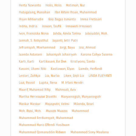
Herta Novianto
Holis, Holis
Hotimah, Nur
Hutagalung, Manahan
Ifan Rifani Ihsan, Muhammad
Ihsan Ikhtiarudin
Ikko Bagus Ismanto
Imma Fretisari
Indria, Indria
Irawan, Taufik
Irmawati Irmawati
Ivon, Fransiska Nona
Jahda, Amila Tarina
Jalaluddin, Moh.
Jannah, S. Fatiyathul
Jayanti, Jetri Putri
Jefriansyah, Moehammad
Jorgi, Bayu
Josi, Ahmad
Juanda Astarani
Juhairiyah Juhairiyah
Karona Cahya Susena
Karti, Karti
Kartikasari, Evi Dwi
Kristiyono, Santo
Kusaini, Utami Niki
Kustiawan, Elyas
Lamdo, Herfandi
Lestari, Zahkya
Lia, Nurlia
Liken, Enjli Lia
LINDA FUJIYANTI
Lozi, Pasral
Lupita, Rena
M. Irfani Hendri
Maarif, Muhamad Rifqi
Mahmudi, Aviv
Martha Heriniazwi Dianthi
Maryaningsih, Maryaningsih
Maskur Maskur
Mayaputri, Velmi
Milanda, Exsel
Moh. Rizal, Moh.
Muazza Muazza
Muhammad
Muhammad Ferdiansyah, Muhammad
Muhammad Haris Effendi Hasibuan
Muhammad Qomaruddin Ridwan
Muhammad Sony Maulana