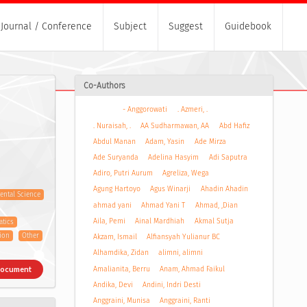
Journal / Conference
Subject
Suggest
Guidebook
Co-Authors
- Anggorowati
. Azmeri, .
. Nuraisah, .
AA Sudharmawan, AA
Abd Hafiz
Abdul Manan
Adam, Yasin
Ade Mirza
Ade Suryanda
Adelina Hasyim
Adi Saputra
Adiro, Putri Aurum
Agreliza, Wega
Agung Hartoyo
Agus Winarji
Ahadin Ahadin
ntal Science
ahmad yani
Ahmad Yani T
Ahmad, ,Dian
Aila, Pemi
Ainal Mardhiah
Akmal Sutja
tics
tion
Other
Akzam, Ismail
Alfiansyah Yulianur BC
Alhamdika, Zidan
alimni, alimni
Amalianita, Berru
Anam, Ahmad Faikul
Document
Andika, Devi
Andini, Indri Desti
Anggraini, Munisa
Anggraini, Ranti