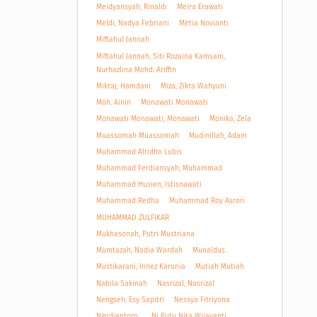
Meidyansyah, Rinaldi
Meira Erawati
Meldi, Nadya Febriani
Metia Novianti
Miftahul Jannah
Miftahul Jannah, Siti Rozaina Kamsani,
Nurhazlina Mohd. Ariffin
Mikraj, Hamdani
Miza, Zikra Wahyuni
Moh. Ainin
Monawati Monawati
Monawati Monawati, Monawati
Monika, Zela
Muassomah Muassomah
Mudinillah, Adam
Muhammad Alridho Lubis
Muhammad Ferdiansyah, Muhammad
Muhammad Husien, Istisnawati
Muhammad Redha
Muhammad Roy Asrori
MUHAMMAD ZULFIKAR
Mukhasonah, Putri Mustriana
Mumtazah, Nadia Wardah
Munaldus .
Mustikarani, Innez Karunia
Mutiah Mutiah
Nabila Sakinah
Nasrizal, Nasrizal
Nengseh, Esy Sapitri
Nessya Fitriyona
Ngudiantoro .
Ni Putu Nita Wijayanti