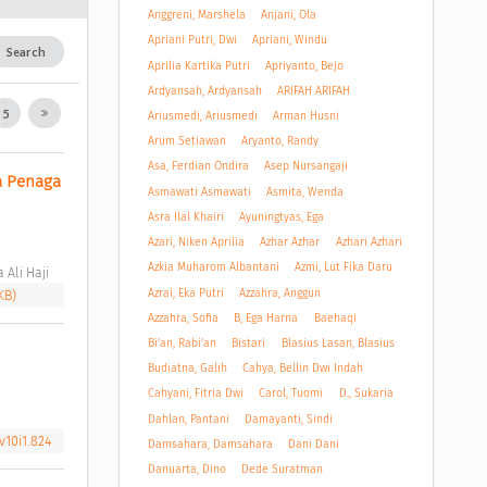
Anggreni, Marshela
Anjani, Ola
Apriani Putri, Dwi
Apriani, Windu
Search
Aprilia Kartika Putri
Apriyanto, Bejo
Ardyansah, Ardyansah
ARIFAH ARIFAH
5
Ariusmedi, Ariusmedi
Arman Husni
Arum Setiawan
Aryanto, Randy
Asa, Ferdian Ondira
Asep Nursangaji
 Penaga 
Asmawati Asmawati
Asmita, Wenda
Asra Ilal Khairi
Ayuningtyas, Ega
Azari, Niken Aprilia
Azhar Azhar
Azhari Azhari
Azkia Muharom Albantani
Azmi, Lut Fika Daru
Ali Haji 
Azrai, Eka Putri
Azzahra, Anggun
KB)
Azzahra, Sofia
B, Ega Harna
Baehaqi
Bi'an, Rabi'an
Bistari
Blasius Lasan, Blasius
Budiatna, Galih
Cahya, Bellin Dwi Indah
Cahyani, Fitria Dwi
Carol, Tuomi
D., Sukaria
Dahlan, Pantani
Damayanti, Sindi
v10i1.824
Damsahara, Damsahara
Dani Dani
Danuarta, Dino
Dede Suratman