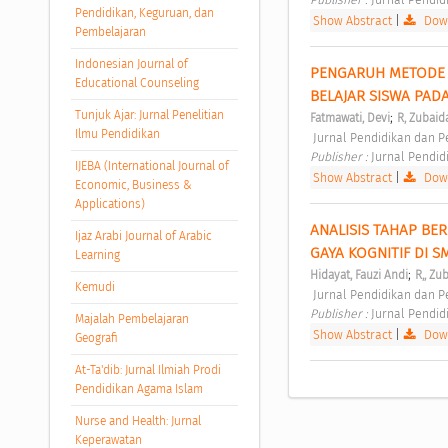
Pendidikan, Keguruan, dan
Show Abstract
|
Down
Pembelajaran
Indonesian Journal of
PENGARUH METODE 
Educational Counseling
BELAJAR SISWA PAD
Tunjuk Ajar: Jurnal Penelitian
;
Fatmawati, Devi
R, Zubaid
Ilmu Pendidikan
 Jurnal Pendidikan dan P
Publisher : 
Jurnal Pendid
IJEBA (International Journal of
Show Abstract
|
Down
Economic, Business &
Applications)
ANALISIS TAHAP BER
Ijaz Arabi Journal of Arabic
GAYA KOGNITIF DI S
Learning
;
Hidayat, Fauzi Andi
R,, Zu
Kemudi
 Jurnal Pendidikan dan P
Publisher : 
Jurnal Pendid
Majalah Pembelajaran
Show Abstract
|
Down
Geografi
At-Ta'dib: Jurnal Ilmiah Prodi
Pendidikan Agama Islam
Nurse and Health: Jurnal
Keperawatan