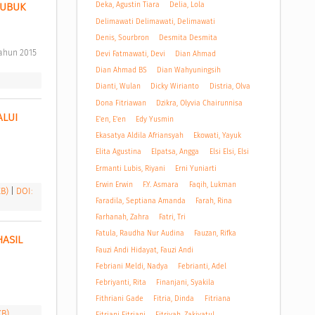
Deka, Agustin Tiara
Delia, Lola
UBUK 
Delimawati Delimawati, Delimawati
Denis, Sourbron
Desmita Desmita
ahun 2015 
Devi Fatmawati, Devi
Dian Ahmad
Dian Ahmad BS
Dian Wahyuningsih
Dianti, Wulan
Dicky Wirianto
Distria, Olva
Dona Fitriawan
Dzikra, Olyvia Chairunnisa
LUI 
E'en, E'en
Edy Yusmin
Ekasatya Aldila Afriansyah
Ekowati, Yayuk
Elita Agustina
Elpatsa, Angga
Elsi Elsi, Elsi
Ermanti Lubis, Riyani
Erni Yuniarti
Erwin Erwin
F.Y. Asmara
Faqih, Lukman
KB)
|
DOI:
Faradila, Septiana Amanda
Farah, Rina
Farhanah, Zahra
Fatri, Tri
Fatula, Raudha Nur Audina
Fauzan, Rifka
SIL 
Fauzi Andi Hidayat, Fauzi Andi
Febriani Meldi, Nadya
Febrianti, Adel
Febriyanti, Rita
Finanjani, Syakila
Fithriani Gade
Fitria, Dinda
Fitriana
KB)
Fitriani Fitriani
Fitriyah, Zakiyatul