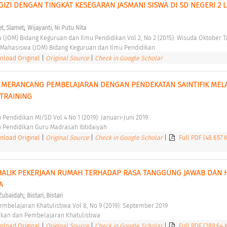
IZI DENGAN TINGKAT KESEGARAN JASMANI SISWA DI SD NEGERI 2 L
;
t, Slamet
Wijayanti, Ni Putu Nita
a (JOM) Bidang Keguruan dan Ilmu Pendidikan Vol 2, No 2 (2015): Wisuda Oktober T
 Mahasiswa (JOM) Bidang Keguruan dan Ilmu Pendidikan 
load Original
|
Original Source
|
Check in Google Scholar
MERANCANG PEMBELAJARAN DENGAN PENDEKATAN SAINTIFIK MELA
TRAINING 
ah Pendidikan MI/SD Vol 4 No 1 (2019): Januari-Juni 2019 
 Pendidikan Guru Madrasah Ibtidaiyah 
load Original
|
Original Source
|
Check in Google Scholar
|
Full PDF (48.657 
ALIK PEKERJAAN RUMAH TERHADAP RASA TANGGUNG JAWAB DAN HA
A 
;
 Zubaidah
Bistari, Bistari
embelajaran Khatulistiwa Vol 8, No 9 (2019): September 2019 
ikan dan Pembelajaran Khatulistiwa 
load Original
|
Original Source
|
Check in Google Scholar
|
Full PDF (289.64 