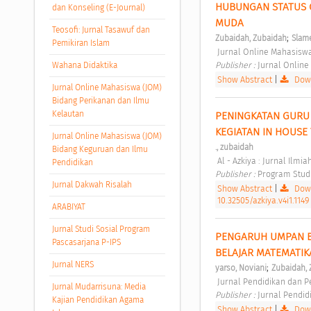
HUBUNGAN STATUS G
dan Konseling (E-Journal)
MUDA 
Teosofi: Jurnal Tasawuf dan
;
Zubaidah, Zubaidah
Slame
Pemikiran Islam
 Jurnal Online Mahasisw
Publisher : 
Jurnal Online
Wahana Didaktika
Show Abstract
|
Down
Jurnal Online Mahasiswa (JOM)
Bidang Perikanan dan Ilmu
Kelautan
PENINGKATAN GURU 
KEGIATAN IN HOUSE 
Jurnal Online Mahasiswa (JOM)
., zubaidah
Bidang Keguruan dan Ilmu
 Al - Azkiya : Jurnal Ilmi
Pendidikan
Publisher : 
Program Studi
Jurnal Dakwah Risalah
Show Abstract
|
Down
10.32505/azkiya.v4i1.1149
ARABIYAT
Jurnal Studi Sosial Program
PENGARUH UMPAN B
Pascasarjana P-IPS
BELAJAR MATEMATIK
Jurnal NERS
;
yarso, Noviani
Zubaidah,
 Jurnal Pendidikan dan P
Jurnal Mudarrisuna: Media
Publisher : 
Jurnal Pendid
Kajian Pendidikan Agama
Show Abstract
|
Down