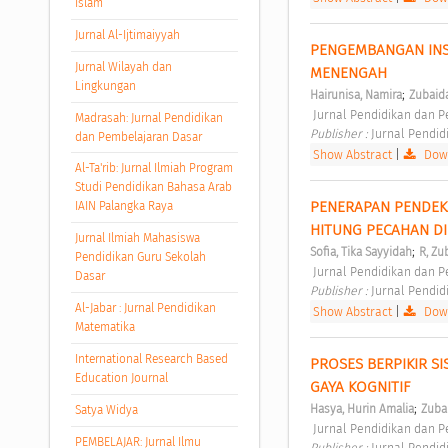
Islam
Jurnal Al-Ijtimaiyyah
PENGEMBANGAN INS
Jurnal Wilayah dan
MENENGAH 
Lingkungan
;
Hairunisa, Namira
Zubaid
 Jurnal Pendidikan dan P
Madrasah: Jurnal Pendidikan
Publisher : 
Jurnal Pendid
dan Pembelajaran Dasar
Show Abstract
|
Down
Al-Ta'rib: Jurnal Ilmiah Program
Studi Pendidikan Bahasa Arab
PENERAPAN PENDEKA
IAIN Palangka Raya
HITUNG PECAHAN DI 
Jurnal Ilmiah Mahasiswa
;
Sofia, Tika Sayyidah
R, Zu
Pendidikan Guru Sekolah
 Jurnal Pendidikan dan P
Dasar
Publisher : 
Jurnal Pendid
Al-Jabar : Jurnal Pendidikan
Show Abstract
|
Down
Matematika
International Research Based
PROSES BERPIKIR S
Education Journal
GAYA KOGNITIF 
;
Hasya, Hurin Amalia
Zuba
Satya Widya
 Jurnal Pendidikan dan P
PEMBELAJAR: Jurnal Ilmu
Publisher : 
Jurnal Pendid