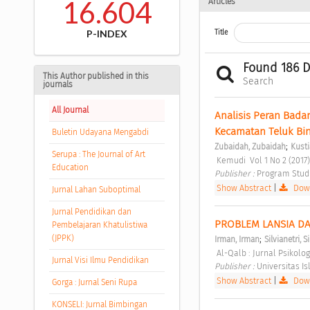
16.604
Articles
P-INDEX
Title
Found 186 
This Author published in this
Search
journals
All Journal
Analisis Peran Bad
Kecamatan Teluk Bin
Buletin Udayana Mengabdi
;
Zubaidah, Zubaidah
Kust
Serupa : The Journal of Art
 Kemudi  Vol 1 No 2 (201
Education
Publisher : 
Program Studi
Show Abstract
|
Down
Jurnal Lahan Suboptimal
Jurnal Pendidikan dan
PROBLEM LANSIA DA
Pembelajaran Khatulistiwa
(JPPK)
;
Irman, Irman
Silvianetri, S
 Al-Qalb : Jurnal Psikolog
Jurnal Visi Ilmu Pendidikan
Publisher : 
Universitas I
Show Abstract
|
Down
Gorga : Jurnal Seni Rupa
KONSELI: Jurnal Bimbingan