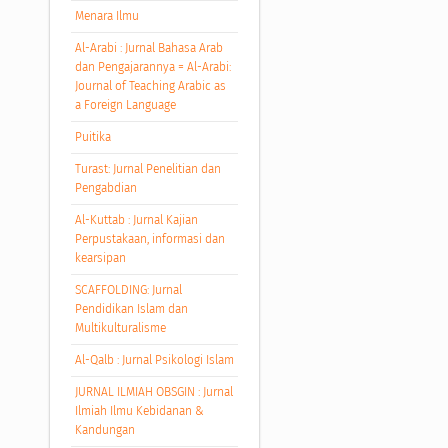
Menara Ilmu
Al-Arabi : Jurnal Bahasa Arab
dan Pengajarannya = Al-Arabi:
Journal of Teaching Arabic as
a Foreign Language
Puitika
Turast: Jurnal Penelitian dan
Pengabdian
Al-Kuttab : Jurnal Kajian
Perpustakaan, informasi dan
kearsipan
SCAFFOLDING: Jurnal
Pendidikan Islam dan
Multikulturalisme
Al-Qalb : Jurnal Psikologi Islam
JURNAL ILMIAH OBSGIN : Jurnal
Ilmiah Ilmu Kebidanan &
Kandungan