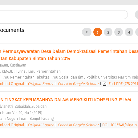
Documents
1
2
3
4
an Permusyawaratan Desa Dalam Demokratisasi Pemerintahan Desa
tan Kabupaten Bintan Tahun 2014 
iawan, Kustiawan
7): KEMUDI: Jurnal Ilmu Pemerintahan 
 Ilmu Pemerintahan Fakultas Ilmu Sosial dan Ilmu Politik Universitas Maritim Raja 
load Original
|
Original Source
|
Check in Google Scholar
|
Full PDF (778.297 
N TINGKAT KEPUASANNYA DALAM MENGIKUTI KONSELING ISLAM 
;
ilvianetri
Zubaidah, Zubaidah
i Islam Vol 10, No 1 (2019) 
slam Negeri Imam Bonjol Padang 
load Original
|
Original Source
|
Check in Google Scholar
|
DOI: 10.15548/alqalb.