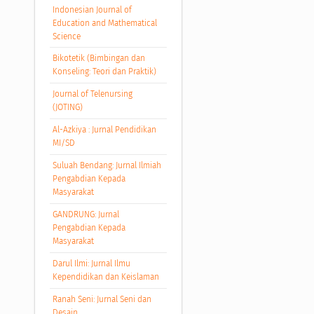
Indonesian Journal of
Education and Mathematical
Science
Bikotetik (Bimbingan dan
Konseling: Teori dan Praktik)
Journal of Telenursing
(JOTING)
Al-Azkiya : Jurnal Pendidikan
MI/SD
Suluah Bendang: Jurnal Ilmiah
Pengabdian Kepada
Masyarakat
GANDRUNG: Jurnal
Pengabdian Kepada
Masyarakat
Darul Ilmi: Jurnal Ilmu
Kependidikan dan Keislaman
Ranah Seni: Jurnal Seni dan
Desain