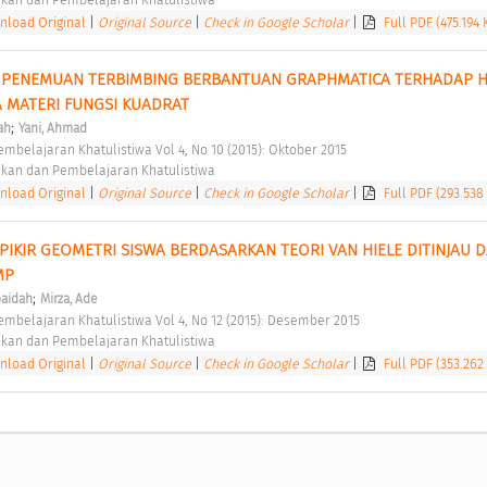
load Original
|
Original Source
|
Check in Google Scholar
|
Full PDF (475.194 
PENEMUAN TERBIMBING BERBANTUAN GRAPHMATICA TERHADAP HA
A MATERI FUNGSI KUADRAT 
;
ah
Yani, Ahmad
embelajaran Khatulistiwa Vol 4, No 10 (2015): Oktober 2015 
ikan dan Pembelajaran Khatulistiwa 
load Original
|
Original Source
|
Check in Google Scholar
|
Full PDF (293.538
PIKIR GEOMETRI SISWA BERDASARKAN TEORI VAN HIELE DITINJAU DA
MP 
;
baidah
Mirza, Ade
embelajaran Khatulistiwa Vol 4, No 12 (2015): Desember 2015 
ikan dan Pembelajaran Khatulistiwa 
load Original
|
Original Source
|
Check in Google Scholar
|
Full PDF (353.262