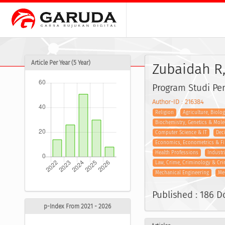
Article Per Year (5 Year)
Zubaidah R
Program Studi Pe
Author-ID : 216384
Religion
Agriculture, Biolo
Biochemistry, Genetics & Mole
Computer Science & IT
Dec
Economics, Econometrics & F
Health Professions
Industr
Law, Crime, Criminology & Cri
Mechanical Engineering
Me
Published : 186 
p-Index From 2021 - 2026