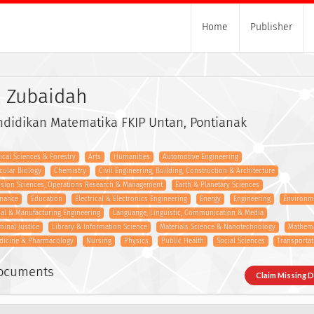
Home
Publisher
, Zubaidah
ndidikan Matematika FKIP Untan, Pontianak
gical Sciences & Forestry
Arts
Humanities
Automotive Engineering
cular Biology
Chemistry
Civil Engineering, Building, Construction & Architecture
ision Sciences, Operations Research & Management
Earth & Planetary Sciences
inance
Education
Electrical & Electronics Engineering
Energy
Engineering
Environme
ial & Manufacturing Engineering
Languange, Linguistic, Communication & Media
minal Justice
Library & Information Science
Materials Science & Nanotechnology
Mathema
dicine & Pharmacology
Nursing
Physics
Public Health
Social Sciences
Transporta
Documents
Claim Missing 