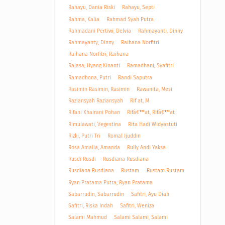
Rahayu, Dania Riski
Rahayu, Septi
Rahma, Kalia
Rahmad Syah Putra
Rahmadani Pertiwi, Delvia
Rahmayanti, Dinny
Rahmayanty, Dinny
Raihana Norfitri
Raihana Norfitri, Raihana
Rajasa, Hyang Kinanti
Ramadhani, Syafitri
Ramadhona, Putri
Randi Saputra
Rasimin Rasimin, Rasimin
Rawanita, Mesi
Raziansyah Raziansyah
Rif at, M
Rifani Khairani Pohan
Rifâ€™at, Rifâ€™at
Rimulawati, Vegestina
Rita Hadi Widyastuti
Rizki, Putri Tri
Romal Ijuddin
Rosa Amalia, Amanda
Rully Andi Yaksa
Rusdi Rusdi
Rusdiana Rusdiana
Rusdiana Rusdiana
Rustam
Rustam Rustam
Ryan Pratama Putra, Ryan Pratama
Sabarrudin, Sabarrudin
Safitri, Ayu Diah
Safitri, Riska Indah
Safitri, Weniza
Salami Mahmud
Salami Salami, Salami