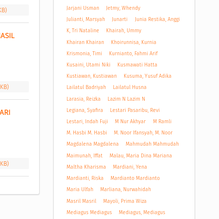
Jarjani Usman
Jetmy, Whendy
KB)
Julianti, Marsyah
Junarti
Junia Restika, Anggi
K, Tri Nataline
Khairah, Ummy
SIL 
Khairan Khairan
Khoirunnisa, Kurnia
Krismonia, Timi
Kurnianto, Fahmi Arif
Kusaini, Utami Niki
Kusmawati Hatta
Kustiawan, Kustiawan
Kusuma, Yusuf Adika
 KB)
Lailatul Badriyah
Lailatul Husna
Larasia, Reizka
Lazim N Lazim N
Legiana, Syafira
Lestari Pasaribu, Revi
RI 
Lestari, Indah Fuji
M Nur Akhyar
M Ramli
M. Hasbi M. Hasbi
M. Noor Ifansyah, M. Noor
Magdalena Magdalena
Mahmudah Mahmudah
Maimunah, Iffat
Malau, Maria Dina Mariana
 KB)
Maltha Kharisma
Mardiani, Yena
Mardianti, Riska
Mardianto Mardianto
Maria Ulfah
Marliana, Nurwahidah
Masril Masril
Mayoli, Prima Wiza
Mediagus Mediagus
Mediagus, Mediagus