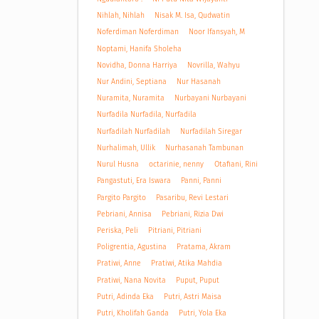
Nihlah, Nihlah
Nisak M. Isa, Qudwatin
Noferdiman Noferdiman
Noor Ifansyah, M
Noptami, Hanifa Sholeha
Novidha, Donna Harriya
Novrilla, Wahyu
Nur Andini, Septiana
Nur Hasanah
Nuramita, Nuramita
Nurbayani Nurbayani
Nurfadila Nurfadila, Nurfadila
Nurfadilah Nurfadilah
Nurfadilah Siregar
Nurhalimah, Ullik
Nurhasanah Tambunan
Nurul Husna
octarinie, nenny
Otafiani, Rini
Pangastuti, Era Iswara
Panni, Panni
Pargito Pargito
Pasaribu, Revi Lestari
Pebriani, Annisa
Pebriani, Rizia Dwi
Periska, Peli
Pitriani, Pitriani
Poligrentia, Agustina
Pratama, Akram
Pratiwi, Anne
Pratiwi, Atika Mahdia
Pratiwi, Nana Novita
Puput, Puput
Putri, Adinda Eka
Putri, Astri Maisa
Putri, Kholifah Ganda
Putri, Yola Eka