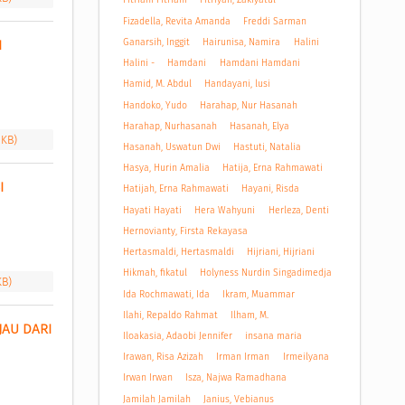
Fizadella, Revita Amanda
Freddi Sarman
Ganarsih, Inggit
Hairunisa, Namira
Halini
 
Halini -
Hamdani
Hamdani Hamdani
Hamid, M. Abdul
Handayani, lusi
Handoko, Yudo
Harahap, Nur Hasanah
Harahap, Nurhasanah
Hasanah, Elya
 KB)
Hasanah, Uswatun Dwi
Hastuti, Natalia
Hasya, Hurin Amalia
Hatija, Erna Rahmawati
 
Hatijah, Erna Rahmawati
Hayani, Risda
Hayati Hayati
Hera Wahyuni
Herleza, Denti
Hernovianty, Firsta Rekayasa
Hertasmaldi, Hertasmaldi
Hijriani, Hijriani
Hikmah, fikatul
Holyness Nurdin Singadimedja
KB)
Ida Rochmawati, Ida
Ikram, Muammar
Ilahi, Repaldo Rahmat
Ilham, M.
AU DARI 
Iloakasia, Adaobi Jennifer
insana maria
Irawan, Risa Azizah
Irman Irman
Irmeilyana
Irwan Irwan
Isza, Najwa Ramadhana
Jamilah Jamilah
Janius, Vebianus