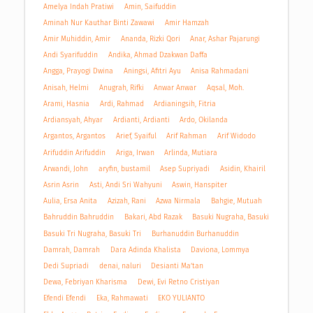
Amelya Indah Pratiwi
Amin, Saifuddin
Aminah Nur Kauthar Binti Zawawi
Amir Hamzah
Amir Muhiddin, Amir
Ananda, Rizki Qori
Anar, Ashar Pajarungi
Andi Syarifuddin
Andika, Ahmad Dzakwan Daffa
Angga, Prayogi Dwina
Aningsi, Afitri Ayu
Anisa Rahmadani
Anisah, Helmi
Anugrah, Rifki
Anwar Anwar
Aqsal, Moh.
Arami, Hasnia
Ardi, Rahmad
Ardianingsih, Fitria
Ardiansyah, Ahyar
Ardianti, Ardianti
Ardo, Okilanda
Argantos, Argantos
Arief, Syaiful
Arif Rahman
Arif Widodo
Arifuddin Arifuddin
Ariga, Irwan
Arlinda, Mutiara
Arwandi, John
aryfin, bustamil
Asep Supriyadi
Asidin, Khairil
Asrin Asrin
Asti, Andi Sri Wahyuni
Aswin, Hanspiter
Aulia, Ersa Anita
Azizah, Rani
Azwa Nirmala
Bahgie, Mutuah
Bahruddin Bahruddin
Bakari, Abd Razak
Basuki Nugraha, Basuki
Basuki Tri Nugraha, Basuki Tri
Burhanuddin Burhanuddin
Damrah, Damrah
Dara Adinda Khalista
Daviona, Lommya
Dedi Supriadi
denai, naluri
Desianti Ma’tan
Dewa, Febriyan Kharisma
Dewi, Evi Retno Cristiyan
Efendi Efendi
Eka, Rahmawati
EKO YULIANTO