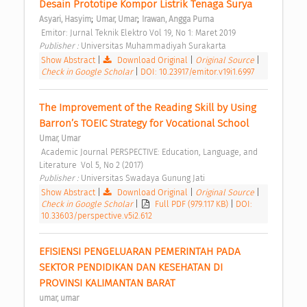
Desain Prototipe Kompor Listrik Tenaga Surya 
;
;
Asyari, Hasyim
Umar, Umar
Irawan, Angga Purna
 Emitor: Jurnal Teknik Elektro Vol 19, No 1: Maret 2019 
Publisher : 
Universitas Muhammadiyah Surakarta 
Show Abstract
|
Download Original
|
Original Source
|
Check in Google Scholar
|
DOI: 10.23917/emitor.v19i1.6997
The Improvement of the Reading Skill by Using 
Barron’s TOEIC Strategy for Vocational School 
Umar, Umar
 Academic Journal PERSPECTIVE: Education, Language, and 
Literature  Vol 5, No 2 (2017) 
Publisher : 
Universitas Swadaya Gunung Jati 
Show Abstract
|
Download Original
|
Original Source
|
Check in Google Scholar
|
Full PDF (979.117 KB)
|
DOI:
10.33603/perspective.v5i2.612
EFISIENSI PENGELUARAN PEMERINTAH PADA 
SEKTOR PENDIDIKAN DAN KESEHATAN DI 
PROVINSI KALIMANTAN BARAT 
umar, umar