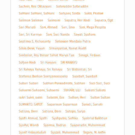
Sachrin, Rini Oktavyani
Safaruddin Safaruddin
Safriani Safriani, Safriani
Sahyani, Saida
Sakti, Pratiwi
Saliman Saliman
Salmaini
Saputra, Her Hadi
Saputra, Ogit
Sari Mariati
Sari, Ahmad
Sari, Ema
Sari, Mega Puspita
Sari, Sri Kurniya
Sari, Suci Nanda
Sayuti Syahara
Septima S, Richasanty
Setiawan Mandala Putra
Silvia Dewi, Yuyun
Simanjuntak, Nunut Rialdi
Simbolon, Roy Binsar Sahat Maruli Tua
Sinaga, Firdaus
Sofyan Hadi
Sri Haryani
SRI RAHAYU
Sri Rahayu Rahayu, Sri Rahayu
Sri Widiastuti, Sri
Stefanus Barlian Soeryamassoeka
Suaibah, Suaibah
Subari Subari
Subhan Purwadinata, Subhan
Suci Suci, Suci
Suhaemi Suhaemi, Suhaemi
SUHARI, LILI
Sukiati Sukiati
sukri Sukri, sukri
Sulastri, Eva
Sulhan, Heri
Sultan Sultan
SUMARTO, GATOT
Suparman Suparman
Suriati, Suriati
Sutisna, Deni
Sutisna, Deni
Sutopo, Suryo
Syafri Ahmad, Syafri
Syahputra, Safrika
Syahrial Bakhtiar
Syaiful, Wandi
Syamsu, Badrus
Syaparudin, Muhammad
Syarif Hidayatullah
Syazali, Muhammad
Tagara, M. Arifin