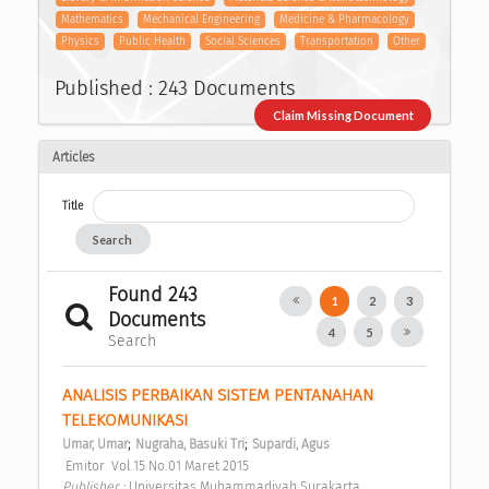
Mathematics
Mechanical Engineering
Medicine & Pharmacology
Physics
Public Health
Social Sciences
Transportation
Other
Published : 243 Documents
Claim Missing Document
Articles
Title
Search
Found 243
1
2
3
Documents
4
5
Search
ANALISIS PERBAIKAN SISTEM PENTANAHAN 
TELEKOMUNIKASI 
;
;
Umar, Umar
Nugraha, Basuki Tri
Supardi, Agus
 Emitor  Vol.15 No.01 Maret 2015 
Publisher : 
Universitas Muhammadiyah Surakarta 