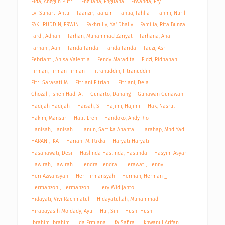
Elda, Anggun Putri
Engliana, Engliana
Erwanda, Ery
Evi Sunarti Antu
Faanzir, Faanzir
Fahlia, Fahlia
Fahmi, Nuril
FAKHRUDDIN, ERWIN
Fakhrully, Ya' Dhally
Familia, Rita Bunga
Fardi, Adnan
Farhan, Muhammad Zariyat
Farhana, Ana
Farhani, Aan
Farida Farida
Farida Farida
Fauzi, Asri
Febrianti, Anisa Valentia
Fendy Maradita
Fidzi, Ridhahani
Firman, Firman Firman
Fitranuddin, Fitranuddin
Fitri Sarasati M
Fitriani Fitriani
Fitriani, Dela
Ghozali, Isnen Hadi Al
Gunarto, Danang
Gunawan Gunawan
Hadijah Hadijah
Haisah, S
Hajimi, Hajimi
Hak, Nasrul
Hakim, Mansur
Halit Eren
Handoko, Andy Rio
Hanisah, Hanisah
Hanun, Sartika Ananta
Harahap, Mhd Yadi
HARANI, IKA
Hariani M. Pakka
Haryati Haryati
Hasanawati, Desi
Haslinda Haslinda, Haslinda
Hasyim Asyari
Hawirah, Hawirah
Hendra Hendra
Herawati, Henny
Heri Azwansyah
Heri Firmansyah
Herman, Herman _
Hermanzoni, Hermanzoni
Hery Widijanto
Hidayati, Vivi Rachmatul
Hidayatullah, Muhammad
Hirabayasih Moidady, Ayu
Hui, Sin
Husni Husni
Ibrahim Ibrahim
Ida Ermiana
Ifa Safira
Ikhwanul Arifan