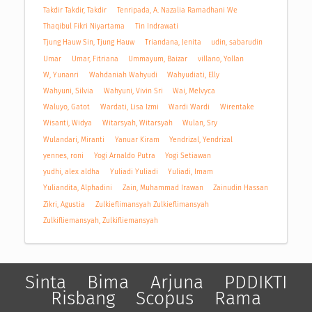
Takdir Takdir, Takdir
Tenripada, A. Nazalia Ramadhani We
Thaqibul Fikri Niyartama
Tin Indrawati
Tjung Hauw Sin, Tjung Hauw
Triandana, Jenita
udin, sabarudin
Umar
Umar, Fitriana
Ummayum, Baizar
villano, Yollan
W, Yunanri
Wahdaniah Wahyudi
Wahyudiati, Elly
Wahyuni, Silvia
Wahyuni, Vivin Sri
Wai, Melvyca
Waluyo, Gatot
Wardati, Lisa Izmi
Wardi Wardi
Wirentake
Wisanti, Widya
Witarsyah, Witarsyah
Wulan, Sry
Wulandari, Miranti
Yanuar Kiram
Yendrizal, Yendrizal
yennes, roni
Yogi Arnaldo Putra
Yogi Setiawan
yudhi, alex aldha
Yuliadi Yuliadi
Yuliadi, Imam
Yuliandita, Alphadini
Zain, Muhammad Irawan
Zainudin Hassan
Zikri, Agustia
Zulkieflimansyah Zulkieflimansyah
Zulkifliemansyah, Zulkifliemansyah
Sinta
Bima
Arjuna
PDDIKTI
Risbang
Scopus
Rama