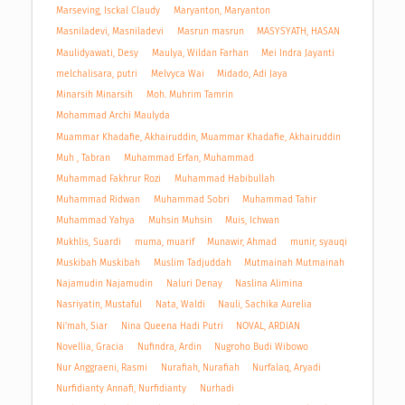
Marseving, Isckal Claudy
Maryanton, Maryanton
Masniladevi, Masniladevi
Masrun masrun
MASYSYATH, HASAN
Maulidyawati, Desy
Maulya, Wildan Farhan
Mei Indra Jayanti
melchalisara, putri
Melvyca Wai
Midado, Adi Jaya
Minarsih Minarsih
Moh. Muhrim Tamrin
Mohammad Archi Maulyda
Muammar Khadafie, Akhairuddin, Muammar Khadafie, Akhairuddin
Muh , Tabran
Muhammad Erfan, Muhammad
Muhammad Fakhrur Rozi
Muhammad Habibullah
Muhammad Ridwan
Muhammad Sobri
Muhammad Tahir
Muhammad Yahya
Muhsin Muhsin
Muis, Ichwan
Mukhlis, Suardi
muma, muarif
Munawir, Ahmad
munir, syauqi
Muskibah Muskibah
Muslim Tadjuddah
Mutmainah Mutmainah
Najamudin Najamudin
Naluri Denay
Naslina Alimina
Nasriyatin, Mustaful
Nata, Waldi
Nauli, Sachika Aurelia
Ni'mah, Siar
Nina Queena Hadi Putri
NOVAL, ARDIAN
Novellia, Gracia
Nufindra, Ardin
Nugroho Budi Wibowo
Nur Anggraeni, Rasmi
Nurafiah, Nurafiah
Nurfalaq, Aryadi
Nurfidianty Annafi, Nurfidianty
Nurhadi