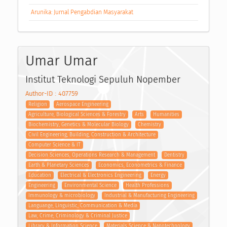
Arunika: Jurnal Pengabdian Masyarakat
Umar Umar
Institut Teknologi Sepuluh Nopember
Author-ID : 407759
Religion
Aerospace Engineering
Agriculture, Biological Sciences & Forestry
Arts
Humanities
Biochemistry, Genetics & Molecular Biology
Chemistry
Civil Engineering, Building, Construction & Architecture
Computer Science & IT
Decision Sciences, Operations Research & Management
Dentistry
Earth & Planetary Sciences
Economics, Econometrics & Finance
Education
Electrical & Electronics Engineering
Energy
Engineering
Environmental Science
Health Professions
Immunology & microbiology
Industrial & Manufacturing Engineering
Languange, Linguistic, Communication & Media
Law, Crime, Criminology & Criminal Justice
Library & Information Science
Materials Science & Nanotechnology