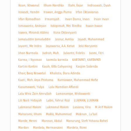
Iksan, Ikhwanul
Ilham Handika
Illahi, Fajar
Indraswati, Dyah
Irawadi, Hendri
Irawan, Angga Purna
Irfan Oktavianus
Irfan Ramadhan
Irmansyah .
Irvan Dama, Irvan
Irvan Irvan
Ismawanto, Andryan
Istiqomah, Mei Rindha
Iswan Iswan
Iswara, Mirandi Aldino
Itsna Oktaviyanti
Jamaluddin Jamaluddin
Jasnur, Avrilia
Jayadi, Muhammad
Jayanti, Me Indra
Jayawarsa, A.A. Ketut
Jeki Haryanto
Jihan Nurmala
Judrah, Muh.
Julianto, Fidelis
Jusmi, Fitri
Karma, I Nyoman
karmila karmila
KARTAPATI, KARTAPATI
Kartini Kartini
Kasih, Ulfa Cahyaning
Kasjim Salenda
Khair, Baiq Niswatul
Khalista, Dara Adinda
Kuati, Moh. Arya Pratama
Kurniawan, Muhammad Hafiz
Kusumawati, Yulya
Lalu Hamdian Affandi
Lalu Wira Zain Amrullah
Lamanampe, Widiawanti
Lili Naili Hidayah
Lubis, Fahrul Rozi
LUKMAN, LUKMAN
Lukmanul Hakim
Lukmanul Hakim
Lusiana, Vira
M Arif Hakim
Maharami, Ilham
Makki, Muhammad
Maknun , Lu'luil
Mande, Henni
Mannan, Abdul
Manurung, Stefi Yohana Rahel
Mardan
Mardela, Hermanzoni
Mardela, Romi