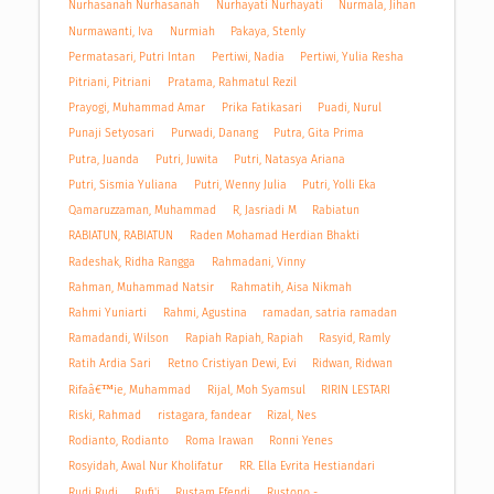
Nurhasanah Nurhasanah
Nurhayati Nurhayati
Nurmala, Jihan
Nurmawanti, Iva
Nurmiah
Pakaya, Stenly
Permatasari, Putri Intan
Pertiwi, Nadia
Pertiwi, Yulia Resha
Pitriani, Pitriani
Pratama, Rahmatul Rezil
Prayogi, Muhammad Amar
Prika Fatikasari
Puadi, Nurul
Punaji Setyosari
Purwadi, Danang
Putra, Gita Prima
Putra, Juanda
Putri, Juwita
Putri, Natasya Ariana
Putri, Sismia Yuliana
Putri, Wenny Julia
Putri, Yolli Eka
Qamaruzzaman, Muhammad
R, Jasriadi M
Rabiatun
RABIATUN, RABIATUN
Raden Mohamad Herdian Bhakti
Radeshak, Ridha Rangga
Rahmadani, Vinny
Rahman, Muhammad Natsir
Rahmatih, Aisa Nikmah
Rahmi Yuniarti
Rahmi, Agustina
ramadan, satria ramadan
Ramadandi, Wilson
Rapiah Rapiah, Rapiah
Rasyid, Ramly
Ratih Ardia Sari
Retno Cristiyan Dewi, Evi
Ridwan, Ridwan
Rifaâ€™ie, Muhammad
Rijal, Moh Syamsul
RIRIN LESTARI
Riski, Rahmad
ristagara, fandear
Rizal, Nes
Rodianto, Rodianto
Roma Irawan
Ronni Yenes
Rosyidah, Awal Nur Kholifatur
RR. Ella Evrita Hestiandari
Rudi Rudi
Rufi'i
Rustam Efendi
Rustono -