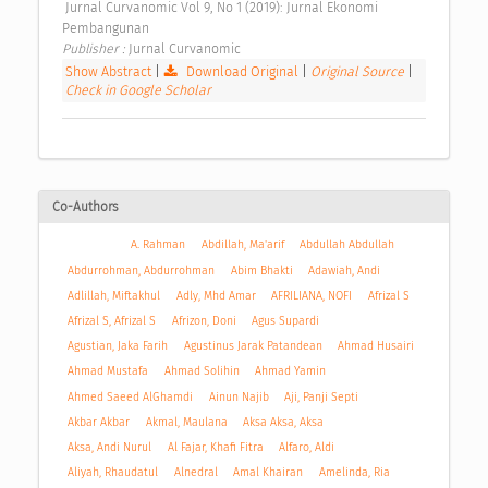
 Jurnal Curvanomic Vol 9, No 1 (2019): Jurnal Ekonomi 
Pembangunan 
Publisher : 
Jurnal Curvanomic 
Show Abstract
|
Download Original
|
Original Source
|
Check in Google Scholar
Co-Authors
A. Rahman
Abdillah, Ma'arif
Abdullah Abdullah
Abdurrohman, Abdurrohman
Abim Bhakti
Adawiah, Andi
Adlillah, Miftakhul
Adly, Mhd Amar
AFRILIANA, NOFI
Afrizal S
Afrizal S, Afrizal S
Afrizon, Doni
Agus Supardi
Agustian, Jaka Farih
Agustinus Jarak Patandean
Ahmad Husairi
Ahmad Mustafa
Ahmad Solihin
Ahmad Yamin
Ahmed Saeed AlGhamdi
Ainun Najib
Aji, Panji Septi
Akbar Akbar
Akmal, Maulana
Aksa Aksa, Aksa
Aksa, Andi Nurul
Al Fajar, Khafi Fitra
Alfaro, Aldi
Aliyah, Rhaudatul
Alnedral
Amal Khairan
Amelinda, Ria